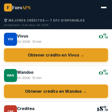
Foro
APS
F
🏆 MEJORES CRÉDITOS — 7 EFC DISPONIBLES
Actualizado: 9 de mayo de 2026
0%
Vivus
VIV
50–300€ · 10 min
Obtener crédito en Vivus →
0%
Wandoo
WAN
50–300€ · 10 min
Obtener crédito en Wandoo →
18%
Creditea
CRE