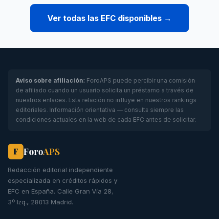
Ver todas las EFC disponibles →
Aviso sobre afiliación:
ForoAPS puede percibir una comisión
de afiliado cuando un usuario solicita un préstamo a través de
nuestros enlaces. Esta relación no influye en nuestros rankings
editoriales. Información orientativa — consulta siempre las
condiciones actuales en la web de cada EFC antes de solicitar.
Foro
APS
F
Redacción editorial independiente
especializada en créditos rápidos y
EFC en España. Calle Gran Vía 28,
3º Izq., 28013 Madrid.