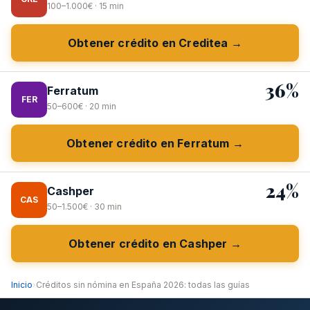
100–1.000€ · 15 min
Obtener crédito en Creditea →
36%
Ferratum
FER
50–600€ · 20 min
Obtener crédito en Ferratum →
24%
Cashper
CAS
50–1.500€ · 30 min
Obtener crédito en Cashper →
Inicio
›
Créditos sin nómina en España 2026: todas las guías