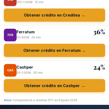
100–1.000€ · 15 min
Obtener crédito en Creditea →
36%
Ferratum
FER
50–600€ · 20 min
Obtener crédito en Ferratum →
24%
Cashper
CAS
50–1.500€ · 30 min
Obtener crédito en Cashper →
Inicio
›
Comparativas y reseñas EFC en España 2026