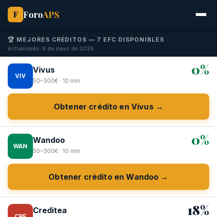
Foro
APS
F
🏆 MEJORES CRÉDITOS — 7 EFC DISPONIBLES
Actualizado: 9 de mayo de 2026
0%
Vivus
VIV
50–300€ · 10 min
Obtener crédito en Vivus →
0%
Wandoo
WAN
50–300€ · 10 min
Obtener crédito en Wandoo →
18%
Creditea
CRE