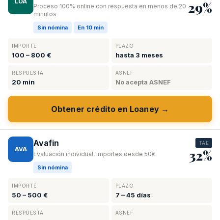
LOA
29%
Proceso 100% online con respuesta en menos de 20
minutos
Sin nómina
En 10 min
IMPORTE
PLAZO
100 – 800 €
hasta 3 meses
RESPUESTA
ASNEF
20 min
No acepta ASNEF
Obtener crédito en Loaney →
Avafin
TAE
AVA
32%
Evaluación individual, importes desde 50€
Sin nómina
IMPORTE
PLAZO
50 – 500 €
7 – 45 días
RESPUESTA
ASNEF