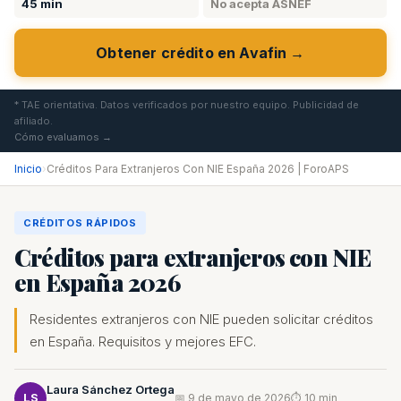
45 min
No acepta ASNEF
Obtener crédito en Avafin →
* TAE orientativa. Datos verificados por nuestro equipo. Publicidad de
afiliado.
Cómo evaluamos →
Inicio
›
Créditos Para Extranjeros Con NIE España 2026 | ForoAPS
CRÉDITOS RÁPIDOS
Créditos para extranjeros con NIE
en España 2026
Residentes extranjeros con NIE pueden solicitar créditos
en España. Requisitos y mejores EFC.
Laura Sánchez Ortega
LS
📅 9 de mayo de 2026
⏱ 10 min