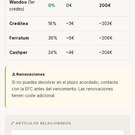
Wandoo
(1er
0%
0€
200€
crédito)
Creditea
18%
~3€
~203€
Ferratum
36%
~6€
~206€
Cashper
24%
~4€
~204€
⚠️ Renovaciones
Si no puedes devolver en el plazo acordado, contacta
con la EFC antes del vencimiento. Las renovaciones
tienen coste adicional.
🔗 ARTÍCULOS RELACIONADOS