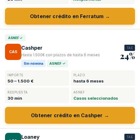
Obtener crédito en Ferratum →
ASNEF ✓
Cashper
TAE
CAS
24%
Hasta 1.500€ con plazos de hasta 6 meses
Sin nómina
ASNEF ✓
IMPORTE
PLAZO
50 – 1.500 €
hasta 6 meses
RESPUESTA
ASNEF
30 min
Casos seleccionados
Obtener crédito en Cashper →
Loaney
TAE