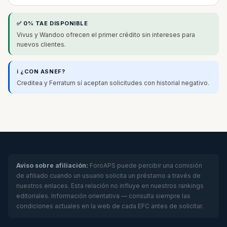
✅ 0% TAE DISPONIBLE
Vivus y Wandoo ofrecen el primer crédito sin intereses para
nuevos clientes.
ℹ️ ¿CON ASNEF?
Creditea y Ferratum sí aceptan solicitudes con historial negativo.
Aviso sobre afiliación:
ForoAPS puede percibir una comisión
de afiliado cuando un usuario solicita un préstamo a través de
nuestros enlaces. Esta relación no influye en nuestros rankings
editoriales. Información orientativa — consulta siempre las
condiciones actuales en la web de cada EFC antes de solicitar.