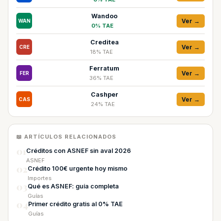
Wandoo
Ver →
WAN
0% TAE
Creditea
Ver →
CRE
18% TAE
Ferratum
Ver →
FER
36% TAE
Cashper
Ver →
CAS
24% TAE
📖 ARTÍCULOS RELACIONADOS
01
Créditos con ASNEF sin aval 2026
ASNEF
02
Crédito 100€ urgente hoy mismo
Importes
03
Qué es ASNEF: guía completa
Guías
04
Primer crédito gratis al 0% TAE
Guías