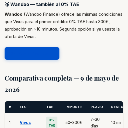
🥈 Wandoo — también al 0% TAE
Wandoo
(Wandoo Finance) ofrece las mismas condiciones
que Vivus para el primer crédito: 0% TAE hasta 300€,
aprobación en ~10 minutos. Segunda opción si ya usaste la
oferta de Vivus.
Solicitar en Wandoo →
Comparativa completa — 9 de mayo de
2026
#
EFC
TAE
IMPORTE
PLAZO
RESPUE
7–30
0%
1
Vivus
50–300€
10 min
TAE
días