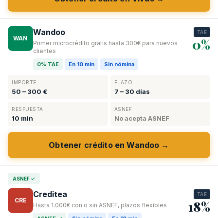
Wandoo
TAE
WAN
0%
Primer microcrédito gratis hasta 300€ para nuevos
clientes
0% TAE
En 10 min
Sin nómina
IMPORTE
PLAZO
50 – 300 €
7 – 30 días
RESPUESTA
ASNEF
10 min
No acepta ASNEF
Obtener crédito en Wandoo →
ASNEF ✓
Creditea
TAE
CRE
18%
Hasta 1.000€ con o sin ASNEF, plazos flexibles