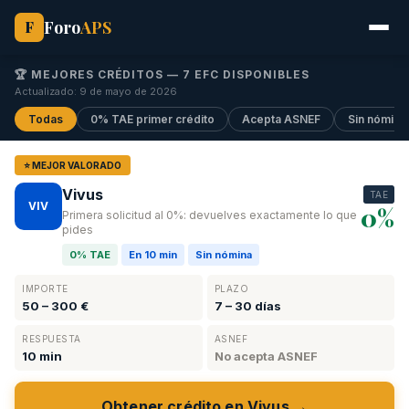
Foro
APS
F
🏆 MEJORES CRÉDITOS —
7
EFC DISPONIBLES
Actualizado: 9 de mayo de 2026
Todas
0% TAE primer crédito
Acepta ASNEF
Sin nómina
⭐ MEJOR VALORADO
Vivus
TAE
VIV
0%
Primera solicitud al 0%: devuelves exactamente lo que
pides
0% TAE
En 10 min
Sin nómina
IMPORTE
PLAZO
50 – 300 €
7 – 30 días
RESPUESTA
ASNEF
10 min
No acepta ASNEF
Obtener crédito en Vivus →