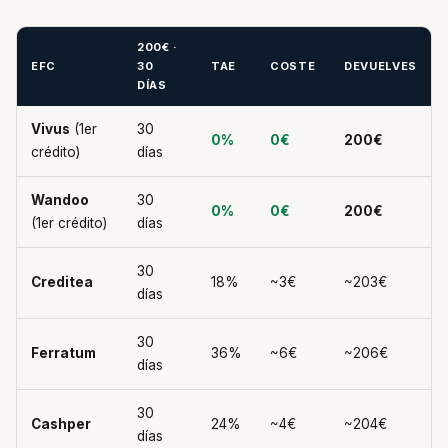
200€ ·
EFC
30
TAE
COSTE
DEVUELVES
DÍAS
Vivus
(1er
30
0%
0€
200€
crédito)
días
Wandoo
30
0%
0€
200€
(1er crédito)
días
30
Creditea
18%
~3€
~203€
días
30
Ferratum
36%
~6€
~206€
días
30
Cashper
24%
~4€
~204€
días