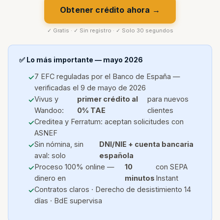
Obtener crédito ahora →
✓ Gratis · ✓ Sin registro · ✓ Solo 30 segundos
✅ Lo más importante — mayo 2026
7 EFC reguladas por el Banco de España —
verificadas el 9 de mayo de 2026
Vivus y
primer crédito al
para nuevos
Wandoo:
0% TAE
clientes
Creditea y Ferratum: aceptan solicitudes con
ASNEF
Sin nómina, sin
DNI/NIE + cuenta bancaria
aval: solo
española
Proceso 100% online —
10
con SEPA
dinero en
minutos
Instant
Contratos claros · Derecho de desistimiento 14
días · BdE supervisa