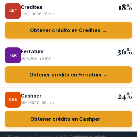
18%
Creditea
CRE
100–1.000€ · 15 min
Obtener crédito en Creditea →
36%
Ferratum
FER
50–600€ · 20 min
Obtener crédito en Ferratum →
24%
Cashper
CAS
50–1.500€ · 30 min
Obtener crédito en Cashper →
* TAE orientativa · 9 de mayo de 2026 · Publicidad de afiliado