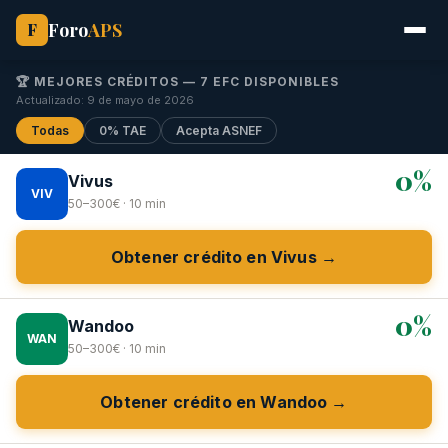
Foro
APS
F
🏆 MEJORES CRÉDITOS — 7 EFC DISPONIBLES
Actualizado: 9 de mayo de 2026
Todas
0% TAE
Acepta ASNEF
0%
Vivus
VIV
50–300€ · 10 min
Obtener crédito en Vivus →
0%
Wandoo
WAN
50–300€ · 10 min
Obtener crédito en Wandoo →