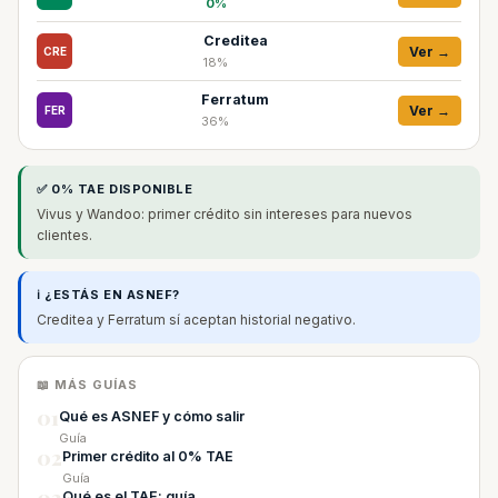
0%
Creditea
Ver →
CRE
18%
Ferratum
Ver →
FER
36%
✅ 0% TAE DISPONIBLE
Vivus y Wandoo: primer crédito sin intereses para nuevos
clientes.
ℹ️ ¿ESTÁS EN ASNEF?
Creditea y Ferratum sí aceptan historial negativo.
📖 MÁS GUÍAS
01
Qué es ASNEF y cómo salir
Guía
02
Primer crédito al 0% TAE
Guía
Qué es el TAE: guía