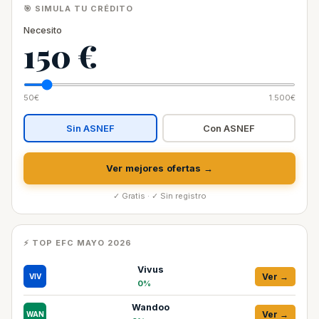
🎯 SIMULA TU CRÉDITO
Necesito
150 €
50€
1.500€
Sin ASNEF
Con ASNEF
Ver mejores ofertas →
✓ Gratis · ✓ Sin registro
⚡ TOP EFC MAYO 2026
Vivus
Ver →
VIV
0%
Wandoo
Ver →
WAN