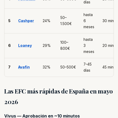
días
hasta
50–
5
Cashper
24%
6
30 min
1.500€
meses
hasta
100–
6
Loaney
29%
3
20 min
800€
meses
7–45
7
Avafin
32%
50–500€
45 min
días
Las EFC más rápidas de España en mayo
2026
Vivus — Aprobación en ~10 minutos