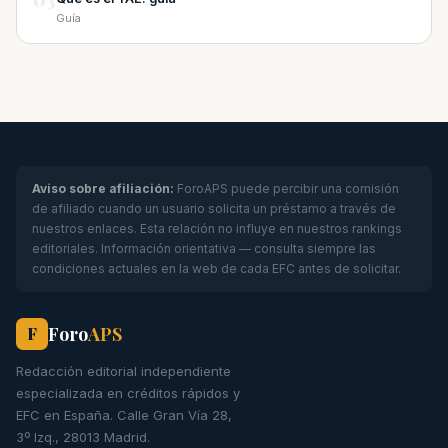
03
Guía
Aviso sobre afiliación:
ForoAPS puede percibir una comisión
de afiliado cuando un usuario solicita un préstamo a través de
nuestros enlaces. Esta relación no influye en nuestros rankings
editoriales. Información orientativa — consulta siempre las
condiciones actuales en la web de cada EFC antes de solicitar.
Foro
APS
F
Redacción editorial independiente
especializada en créditos rápidos y
EFC en España. Calle Gran Vía 28,
3º Izq., 28013 Madrid.