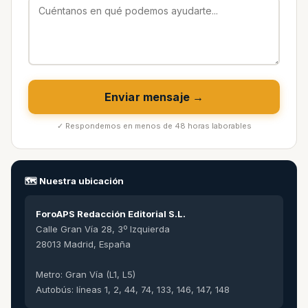
Enviar mensaje →
✓ Respondemos en menos de 48 horas laborables
🗺️ Nuestra ubicación
ForoAPS Redacción Editorial S.L.
Calle Gran Vía 28, 3º Izquierda
28013 Madrid, España
Metro: Gran Vía (L1, L5)
Autobús: líneas 1, 2, 44, 74, 133, 146, 147, 148