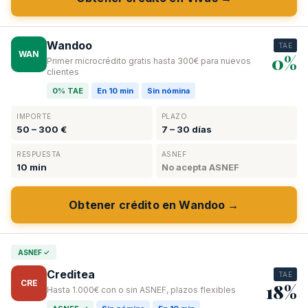
Wandoo
TAE
WAN
0%
Primer microcrédito gratis hasta 300€ para nuevos
clientes
0% TAE
En 10 min
Sin nómina
IMPORTE
PLAZO
50 – 300 €
7 – 30 días
RESPUESTA
ASNEF
10 min
No acepta ASNEF
Obtener crédito en Wandoo →
ASNEF ✓
Creditea
TAE
CRE
18%
Hasta 1.000€ con o sin ASNEF, plazos flexibles