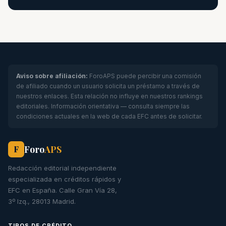
Aviso sobre afiliación:
ForoAPS puede percibir una comisión
de afiliado cuando un usuario solicita un préstamo a través de
nuestros enlaces. Esta relación no influye en nuestros rankings
editoriales. Información orientativa — consulta siempre las
condiciones actuales en la web de cada EFC antes de solicitar.
Foro
APS
F
Redacción editorial independiente
especializada en créditos rápidos y
EFC en España. Calle Gran Vía 28,
3º Izq., 28013 Madrid.
TIPOS DE CRÉDITO