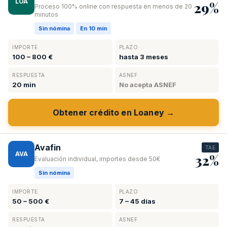
LOA
29%
Proceso 100% online con respuesta en menos de 20
minutos
Sin nómina
En 10 min
IMPORTE
PLAZO
100 – 800 €
hasta 3 meses
RESPUESTA
ASNEF
20 min
No acepta ASNEF
Obtener crédito en Loaney →
Avafin
TAE
AVA
32%
Evaluación individual, importes desde 50€
Sin nómina
IMPORTE
PLAZO
50 – 500 €
7 – 45 días
RESPUESTA
ASNEF