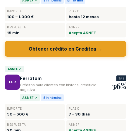
ASNEF ✓
Sin nómina
En 10 min
IMPORTE
PLAZO
100 – 1.000 €
hasta 12 meses
RESPUESTA
ASNEF
15 min
Acepta ASNEF
Obtener crédito en Creditea →
ASNEF ✓
Ferratum
TAE
FER
36%
Créditos para clientes con historial crediticio
negativo
ASNEF ✓
Sin nómina
IMPORTE
PLAZO
50 – 600 €
7 – 30 días
RESPUESTA
ASNEF
20 min
Acepta ASNEF