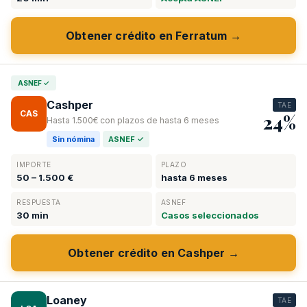
Obtener crédito en Ferratum →
ASNEF ✓
Cashper
TAE
CAS
24%
Hasta 1.500€ con plazos de hasta 6 meses
Sin nómina
ASNEF ✓
IMPORTE
PLAZO
50 – 1.500 €
hasta 6 meses
RESPUESTA
ASNEF
30 min
Casos seleccionados
Obtener crédito en Cashper →
Loaney
TAE