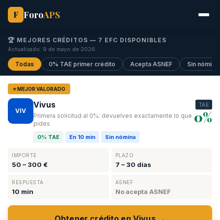
Foro
APS
F
🏆 MEJORES CRÉDITOS —
7
EFC DISPONIBLES
Actualizado: 9 de mayo de 2026
Todas
0% TAE primer crédito
Acepta ASNEF
Sin nómina
⭐ MEJOR VALORADO
Vivus
TAE
VIV
0%
Primera solicitud al 0%: devuelves exactamente lo que
pides
0% TAE
En 10 min
Sin nómina
IMPORTE
PLAZO
50 – 300 €
7 – 30 días
RESPUESTA
ASNEF
10 min
No acepta ASNEF
Obtener crédito en Vivus →