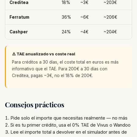
Creditea
18%
~3€
~203€
Ferratum
36%
~6€
~206€
Cashper
24%
~4€
~204€
⚠️ TAE anualizado vs coste real
Para créditos a 30 días, el coste total en euros es más
informativo que el TAE. Para 200€ a 30 días con
Creditea, pagas ~3€, no el 18% de 200€.
Consejos prácticos
Pide solo el importe que necesitas realmente — no más
Si es tu primer crédito, usa el 0% TAE de Vivus o Wandoo
Lee el importe total a devolver en el simulador antes de