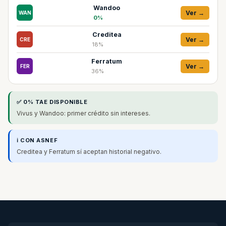
Wandoo
Ver →
WAN
0%
Creditea
Ver →
CRE
18%
Ferratum
Ver →
FER
36%
✅ 0% TAE DISPONIBLE
Vivus y Wandoo: primer crédito sin intereses.
ℹ️ CON ASNEF
Creditea y Ferratum sí aceptan historial negativo.