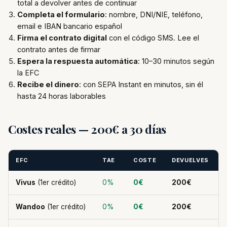
total a devolver antes de continuar
Completa el formulario
: nombre, DNI/NIE, teléfono,
email e IBAN bancario español
Firma el contrato digital
con el código SMS. Lee el
contrato antes de firmar
Espera la respuesta automática
: 10–30 minutos según
la EFC
Recibe el dinero
: con SEPA Instant en minutos, sin él
hasta 24 horas laborables
Costes reales — 200€ a 30 días
EFC
TAE
COSTE
DEVUELVES
Vivus
(1er crédito)
0%
0€
200€
Wandoo
(1er crédito)
0%
0€
200€