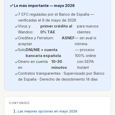
✅ Lo más importante — mayo 2026
7 EFC reguladas por el Banco de España —
verificadas el 9 de mayo de 2026
Vivus y
primer crédito al
para nuevos
Wandoo:
0% TAE
clientes
Creditea y Ferratum:
ASNEF
— sin aval ni
aceptan
nómina
Solo
DNI/NIE + cuenta
— proceso
bancaria española
100% online
Dinero en cuenta
10–30
con SEPA
en
minutos
Instant
Contratos transparentes · Supervisado por Banco
de España · Derecho de desistimiento 14 días
CONTENIDO
Las mejores opciones en mayo 2026