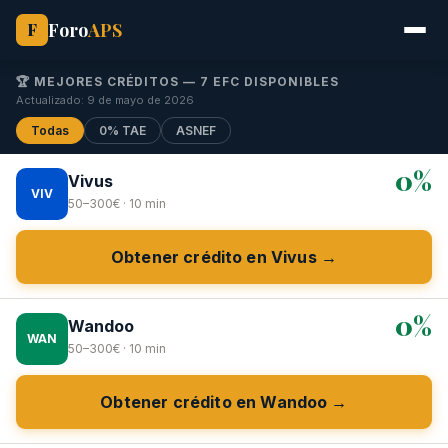
Foro
APS
F
🏆 MEJORES CRÉDITOS — 7 EFC DISPONIBLES
Actualizado: 9 de mayo de 2026
Todas
0% TAE
ASNEF
0%
Vivus
VIV
50–300€ · 10 min
Obtener crédito en Vivus →
0%
Wandoo
WAN
50–300€ · 10 min
Obtener crédito en Wandoo →