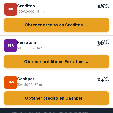
18%
Creditea
CRE
100–1.000€ · 15 min
Obtener crédito en Creditea →
36%
Ferratum
FER
50–600€ · 20 min
Obtener crédito en Ferratum →
24%
Cashper
CAS
50–1.500€ · 30 min
Obtener crédito en Cashper →
* TAE orientativa · 9 de mayo de 2026 · Publicidad de afiliado