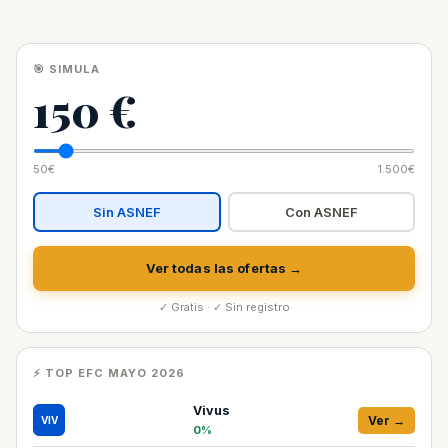
🎯 SIMULA
150 €
50€
1.500€
Sin ASNEF
Con ASNEF
Ver todas las ofertas →
✓ Gratis · ✓ Sin registro
⚡ TOP EFC MAYO 2026
Vivus
Ver →
VIV
0%