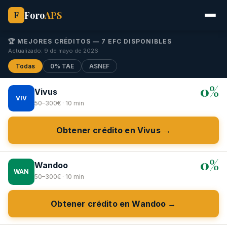
Foro
APS
F
🏆 MEJORES CRÉDITOS — 7 EFC DISPONIBLES
Actualizado: 9 de mayo de 2026
Todas
0% TAE
ASNEF
0%
Vivus
VIV
50–300€ · 10 min
Obtener crédito en Vivus →
0%
Wandoo
WAN
50–300€ · 10 min
Obtener crédito en Wandoo →