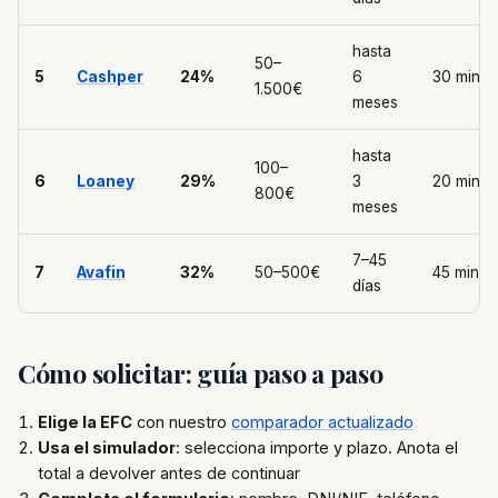
hasta
50–
5
Cashper
24%
6
30 min
1.500€
meses
hasta
100–
6
Loaney
29%
3
20 min
800€
meses
7–45
7
Avafin
32%
50–500€
45 min
días
Cómo solicitar: guía paso a paso
Elige la EFC
con nuestro
comparador actualizado
Usa el simulador
: selecciona importe y plazo. Anota el
total a devolver antes de continuar