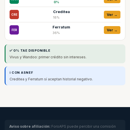
0%
Creditea
Ver →
CRE
18%
Ferratum
Ver →
FER
36%
✅ 0% TAE DISPONIBLE
Vivus y Wandoo: primer crédito sin intereses.
ℹ️ CON ASNEF
Creditea y Ferratum sí aceptan historial negativo.
Aviso sobre afiliación:
ForoAPS puede percibir una comisión