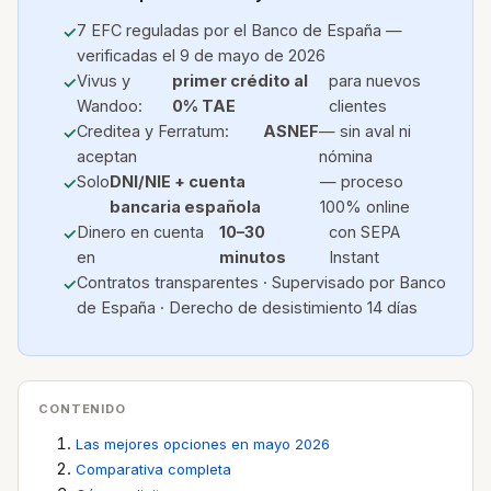
7 EFC reguladas por el Banco de España —
verificadas el 9 de mayo de 2026
Vivus y
primer crédito al
para nuevos
Wandoo:
0% TAE
clientes
Creditea y Ferratum:
ASNEF
— sin aval ni
aceptan
nómina
Solo
DNI/NIE + cuenta
— proceso
bancaria española
100% online
Dinero en cuenta
10–30
con SEPA
en
minutos
Instant
Contratos transparentes · Supervisado por Banco
de España · Derecho de desistimiento 14 días
CONTENIDO
Las mejores opciones en mayo 2026
Comparativa completa