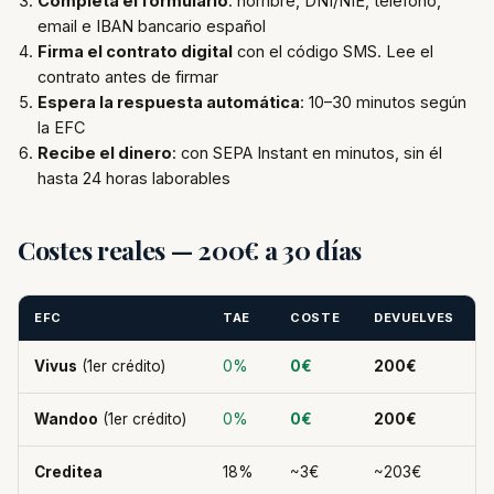
Completa el formulario
: nombre, DNI/NIE, teléfono,
email e IBAN bancario español
Firma el contrato digital
con el código SMS. Lee el
contrato antes de firmar
Espera la respuesta automática
: 10–30 minutos según
la EFC
Recibe el dinero
: con SEPA Instant en minutos, sin él
hasta 24 horas laborables
Costes reales — 200€ a 30 días
EFC
TAE
COSTE
DEVUELVES
Vivus
(1er crédito)
0%
0€
200€
Wandoo
(1er crédito)
0%
0€
200€
Creditea
18%
~3€
~203€