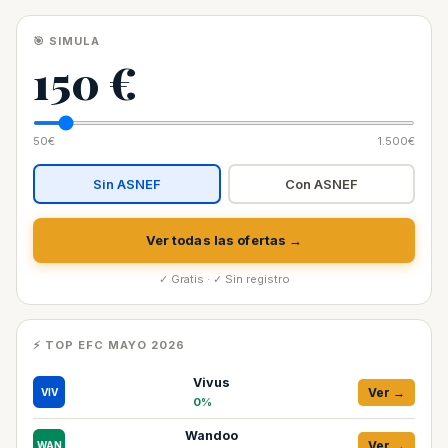
🎯 SIMULA
150 €
50€
1.500€
Sin ASNEF
Con ASNEF
Ver todas las ofertas →
✓ Gratis · ✓ Sin registro
⚡ TOP EFC MAYO 2026
Vivus
Ver →
VIV
0%
Wandoo
Ver →
WAN