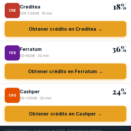
18%
Creditea
CRE
100–1.000€ · 15 min
Obtener crédito en Creditea →
36%
Ferratum
FER
50–600€ · 20 min
Obtener crédito en Ferratum →
24%
Cashper
CAS
50–1.500€ · 30 min
Obtener crédito en Cashper →
* TAE orientativa · 9 de mayo de 2026 · Publicidad de afiliado