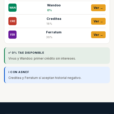
Wandoo
Ver →
WAN
0%
Creditea
Ver →
CRE
18%
Ferratum
Ver →
FER
36%
✅ 0% TAE DISPONIBLE
Vivus y Wandoo: primer crédito sin intereses.
ℹ️ CON ASNEF
Creditea y Ferratum sí aceptan historial negativo.