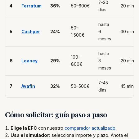
7–30
4
Ferratum
36%
50–600€
20 min
días
hasta
50–
5
Cashper
24%
6
30 min
1.500€
meses
hasta
100–
6
Loaney
29%
3
20 min
800€
meses
7–45
7
Avafin
32%
50–500€
45 min
días
Cómo solicitar: guía paso a paso
Elige la EFC
con nuestro
comparador actualizado
Usa el simulador
: selecciona importe y plazo. Anota el