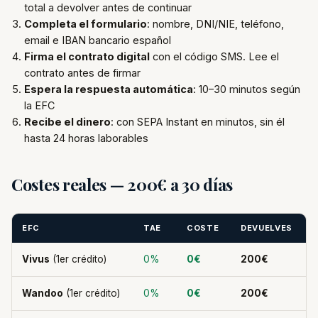
total a devolver antes de continuar
Completa el formulario
: nombre, DNI/NIE, teléfono,
email e IBAN bancario español
Firma el contrato digital
con el código SMS. Lee el
contrato antes de firmar
Espera la respuesta automática
: 10–30 minutos según
la EFC
Recibe el dinero
: con SEPA Instant en minutos, sin él
hasta 24 horas laborables
Costes reales — 200€ a 30 días
EFC
TAE
COSTE
DEVUELVES
Vivus
(1er crédito)
0%
0€
200€
Wandoo
(1er crédito)
0%
0€
200€