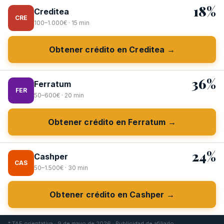
18%
Creditea
CRE
100–1.000€ · 15 min
Obtener crédito en Creditea →
36%
Ferratum
FER
50–600€ · 20 min
Obtener crédito en Ferratum →
24%
Cashper
CAS
50–1.500€ · 30 min
Obtener crédito en Cashper →
* TAE orientativa · 9 de mayo de 2026 · Publicidad de afiliado