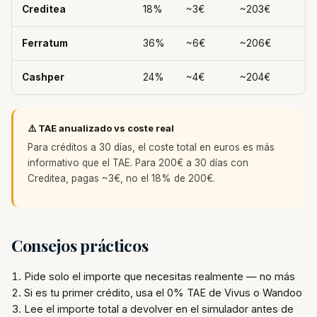
Creditea
18%
~3€
~203€
Ferratum
36%
~6€
~206€
Cashper
24%
~4€
~204€
⚠️ TAE anualizado vs coste real
Para créditos a 30 días, el coste total en euros es más
informativo que el TAE. Para 200€ a 30 días con
Creditea, pagas ~3€, no el 18% de 200€.
Consejos prácticos
Pide solo el importe que necesitas realmente — no más
Si es tu primer crédito, usa el 0% TAE de Vivus o Wandoo
Lee el importe total a devolver en el simulador antes de