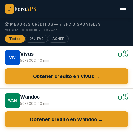
Foro
APS
F
🏆 MEJORES CRÉDITOS — 7 EFC DISPONIBLES
Actualizado: 9 de mayo de 2026
Todas
0% TAE
ASNEF
0%
Vivus
VIV
50–300€ · 10 min
Obtener crédito en Vivus →
0%
Wandoo
WAN
50–300€ · 10 min
Obtener crédito en Wandoo →