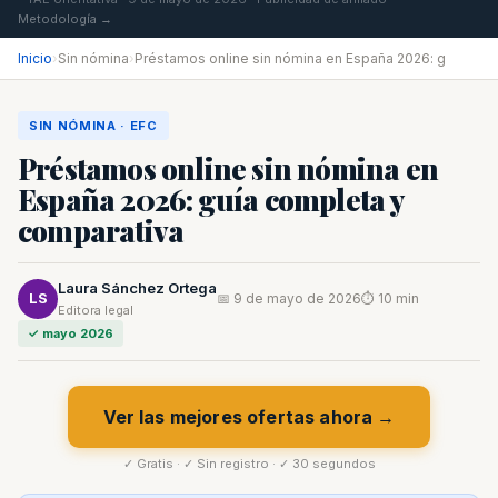
Metodología →
Inicio
›
Sin nómina
›
Préstamos online sin nómina en España 2026: g
SIN NÓMINA · EFC
Préstamos online sin nómina en
España 2026: guía completa y
comparativa
Laura Sánchez Ortega
LS
📅 9 de mayo de 2026
⏱ 10 min
Editora legal
✓ mayo 2026
Ver las mejores ofertas ahora →
✓ Gratis · ✓ Sin registro · ✓ 30 segundos