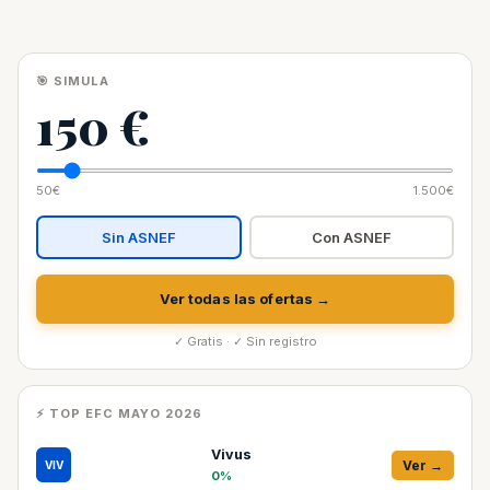
🎯 SIMULA
150 €
50€
1.500€
Sin ASNEF
Con ASNEF
Ver todas las ofertas →
✓ Gratis · ✓ Sin registro
⚡ TOP EFC MAYO 2026
Vivus
Ver →
VIV
0%