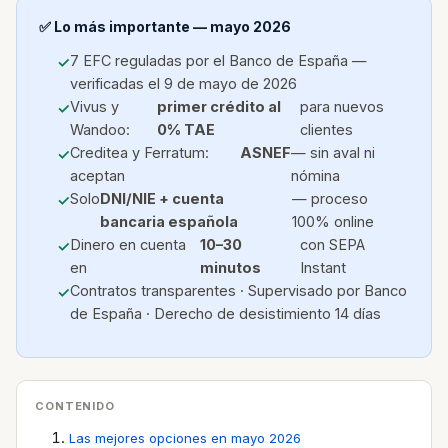
✅ Lo más importante — mayo 2026
7 EFC reguladas por el Banco de España —
verificadas el 9 de mayo de 2026
Vivus y
primer crédito al
para nuevos
Wandoo:
0% TAE
clientes
Creditea y Ferratum:
ASNEF
— sin aval ni
aceptan
nómina
Solo
DNI/NIE + cuenta
— proceso
bancaria española
100% online
Dinero en cuenta
10–30
con SEPA
en
minutos
Instant
Contratos transparentes · Supervisado por Banco
de España · Derecho de desistimiento 14 días
CONTENIDO
Las mejores opciones en mayo 2026