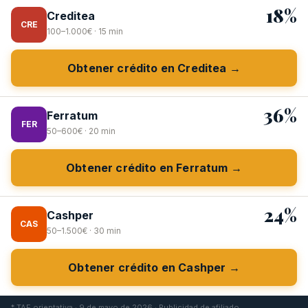
18%
Creditea
CRE
100–1.000€ · 15 min
Obtener crédito en Creditea →
36%
Ferratum
FER
50–600€ · 20 min
Obtener crédito en Ferratum →
24%
Cashper
CAS
50–1.500€ · 30 min
Obtener crédito en Cashper →
* TAE orientativa · 9 de mayo de 2026 · Publicidad de afiliado