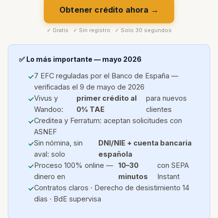
Obtener crédito ahora →
✓ Gratis · ✓ Sin registro · ✓ Solo 30 segundos
✅ Lo más importante — mayo 2026
7 EFC reguladas por el Banco de España —
verificadas el 9 de mayo de 2026
Vivus y
primer crédito al
para nuevos
Wandoo:
0% TAE
clientes
Creditea y Ferratum: aceptan solicitudes con
ASNEF
Sin nómina, sin
DNI/NIE + cuenta bancaria
aval: solo
española
Proceso 100% online —
10–30
con SEPA
dinero en
minutos
Instant
Contratos claros · Derecho de desistimiento 14
días · BdE supervisa