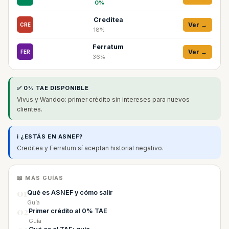
0%
Creditea
Ver →
CRE
18%
Ferratum
Ver →
FER
36%
✅ 0% TAE DISPONIBLE
Vivus y Wandoo: primer crédito sin intereses para nuevos
clientes.
ℹ️ ¿ESTÁS EN ASNEF?
Creditea y Ferratum sí aceptan historial negativo.
📖 MÁS GUÍAS
01
Qué es ASNEF y cómo salir
Guía
02
Primer crédito al 0% TAE
Guía