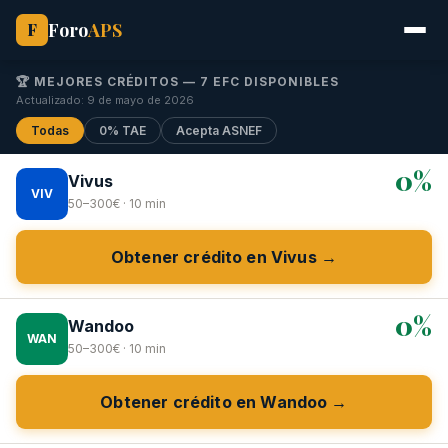
Foro
APS
F
🏆 MEJORES CRÉDITOS — 7 EFC DISPONIBLES
Actualizado: 9 de mayo de 2026
Todas
0% TAE
Acepta ASNEF
0%
Vivus
VIV
50–300€ · 10 min
Obtener crédito en Vivus →
0%
Wandoo
WAN
50–300€ · 10 min
Obtener crédito en Wandoo →