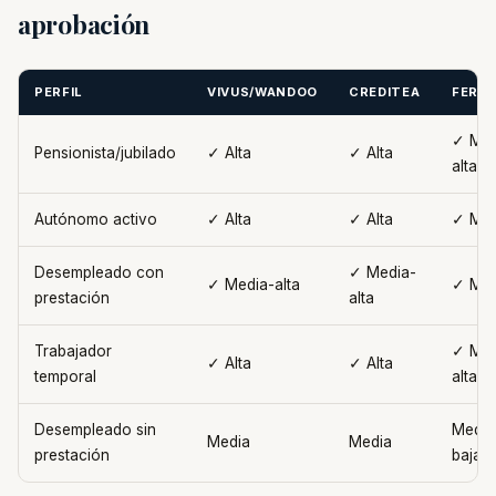
aprobación
PERFIL
VIVUS/WANDOO
CREDITEA
FERR
✓ Med
Pensionista/jubilado
✓ Alta
✓ Alta
alta
Autónomo activo
✓ Alta
✓ Alta
✓ Med
Desempleado con
✓ Media-
✓ Media-alta
✓ Med
prestación
alta
Trabajador
✓ Med
✓ Alta
✓ Alta
temporal
alta
Desempleado sin
Media
Media
Media
prestación
baja