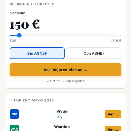
🎯 SIMULA TU CRÉDITO
Necesito
150 €
50€
1.500€
Sin ASNEF
Con ASNEF
Ver mejores ofertas →
✓ Gratis · ✓ Sin registro
⚡ TOP EFC MAYO 2026
Vivus
Ver →
VIV
0%
Wandoo
Ver →
WAN