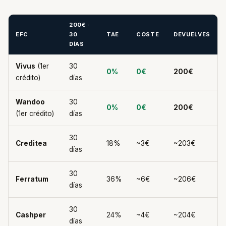
200€ ·
EFC
30
TAE
COSTE
DEVUELVES
DÍAS
Vivus
(1er
30
0%
0€
200€
crédito)
días
Wandoo
30
0%
0€
200€
(1er crédito)
días
30
Creditea
18%
~3€
~203€
días
30
Ferratum
36%
~6€
~206€
días
30
Cashper
24%
~4€
~204€
días