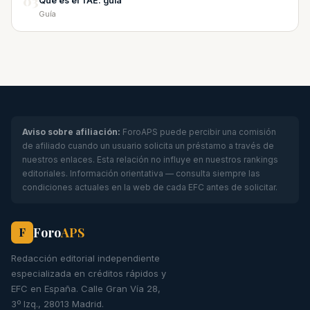
03
Qué es el TAE: guía
Guía
Aviso sobre afiliación:
ForoAPS puede percibir una comisión
de afiliado cuando un usuario solicita un préstamo a través de
nuestros enlaces. Esta relación no influye en nuestros rankings
editoriales. Información orientativa — consulta siempre las
condiciones actuales en la web de cada EFC antes de solicitar.
Foro
APS
F
Redacción editorial independiente
especializada en créditos rápidos y
EFC en España. Calle Gran Vía 28,
3º Izq., 28013 Madrid.