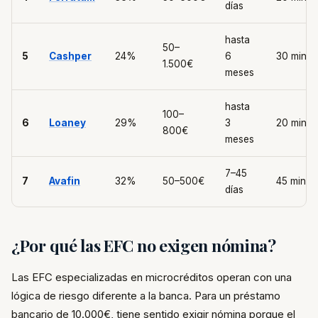
días
hasta
50–
5
Cashper
24%
6
30 min
1.500€
meses
hasta
100–
6
Loaney
29%
3
20 min
800€
meses
7–45
7
Avafin
32%
50–500€
45 min
días
¿Por qué las EFC no exigen nómina?
Las EFC especializadas en microcréditos operan con una
lógica de riesgo diferente a la banca. Para un préstamo
bancario de 10.000€, tiene sentido exigir nómina porque el