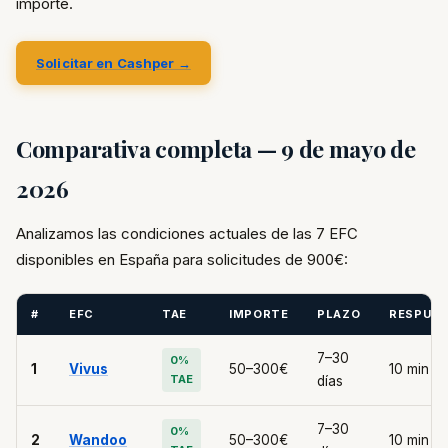
importe.
Solicitar en Cashper →
Comparativa completa — 9 de mayo de
2026
Analizamos las condiciones actuales de las 7 EFC
disponibles en España para solicitudes de 900€:
#
EFC
TAE
IMPORTE
PLAZO
RESPUE
7–30
0%
1
Vivus
50–300€
10 min
TAE
días
7–30
0%
2
Wandoo
50–300€
10 min