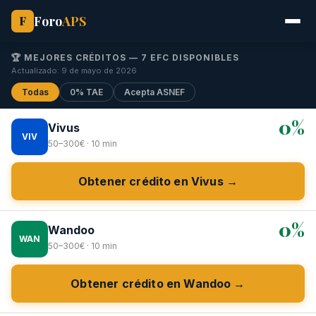
Foro
APS
F
🏆 MEJORES CRÉDITOS — 7 EFC DISPONIBLES
Actualizado: 9 de mayo de 2026
Todas
0% TAE
Acepta ASNEF
0%
Vivus
VIV
50–300€ · 10 min
Obtener crédito en Vivus →
0%
Wandoo
WAN
50–300€ · 10 min
Obtener crédito en Wandoo →