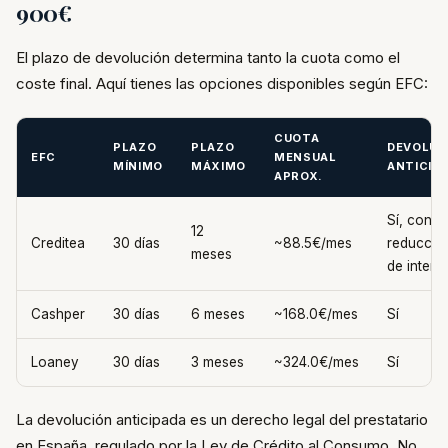
900€
El plazo de devolución determina tanto la cuota como el
coste final. Aquí tienes las opciones disponibles según EFC:
CUOTA
PLAZO
PLAZO
DEVOLUC
EFC
MENSUAL
MÍNIMO
MÁXIMO
ANTICIP
APROX.
Sí, con
12
Creditea
30 días
~88.5€/mes
reducció
meses
de intere
Cashper
30 días
6 meses
~168.0€/mes
Sí
Loaney
30 días
3 meses
~324.0€/mes
Sí
La devolución anticipada es un derecho legal del prestatario
en España, regulado por la Ley de Crédito al Consumo. No