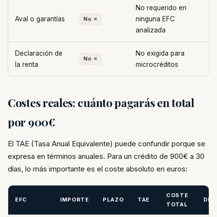
No requerido en
Aval o garantías
ninguna EFC
No ✗
analizada
Declaración de
No exigida para
No ✗
la renta
microcréditos
Costes reales: cuánto pagarás en total
por 900€
El TAE (Tasa Anual Equivalente) puede confundir porque se
expresa en términos anuales. Para un crédito de 900€ a 30
días, lo más importante es el coste absoluto en euros:
COSTE
EFC
IMPORTE
PLAZO
TAE
DEV
TOTAL