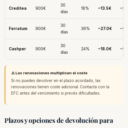
30
Creditea
900€
18%
~13.5€
~91
días
30
Ferratum
900€
36%
~27.0€
~92
días
30
Cashper
900€
24%
~18.0€
~91
días
⚠️ Las renovaciones multiplican el coste
Si no puedes devolver en el plazo acordado, las
renovaciones tienen coste adicional. Contacta con la
EFC antes del vencimiento si prevés dificultades.
Plazos y opciones de devolución para