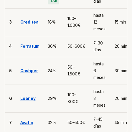
TAE
días
hasta
100–
3
Creditea
18%
12
15 min
1.000€
meses
7–30
4
Ferratum
36%
50–600€
20 min
días
hasta
50–
5
Cashper
24%
6
30 min
1.500€
meses
hasta
100–
6
Loaney
29%
3
20 min
800€
meses
7–45
7
Avafin
32%
50–500€
45 min
días