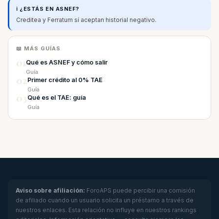
ℹ️ ¿ESTÁS EN ASNEF?
Creditea y Ferratum sí aceptan historial negativo.
📖 MÁS GUÍAS
01
Qué es ASNEF y cómo salir
Guía
02
Primer crédito al 0% TAE
Guía
03
Qué es el TAE: guía
Guía
Aviso sobre afiliación:
ForoAPS puede percibir una comisión
de afiliado cuando un usuario solicita un préstamo a través de
nuestros enlaces. Esta relación no influye en nuestros rankings