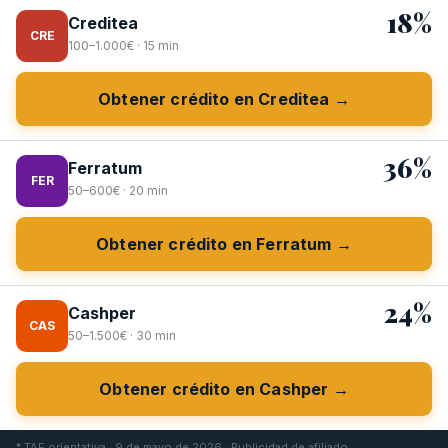
18%
Creditea
CRE
100–1.000€ · 15 min
Obtener crédito en Creditea →
36%
Ferratum
FER
50–600€ · 20 min
Obtener crédito en Ferratum →
24%
Cashper
CAS
50–1.500€ · 30 min
Obtener crédito en Cashper →
* TAE orientativa · 9 de mayo de 2026 · Publicidad de afiliado