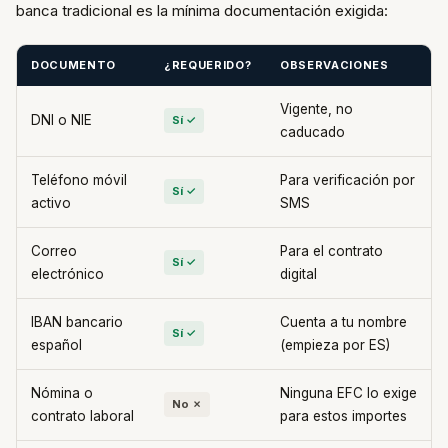
banca tradicional es la mínima documentación exigida:
DOCUMENTO
¿REQUERIDO?
OBSERVACIONES
Vigente, no
DNI o NIE
Sí ✓
caducado
Teléfono móvil
Para verificación por
Sí ✓
activo
SMS
Correo
Para el contrato
Sí ✓
electrónico
digital
IBAN bancario
Cuenta a tu nombre
Sí ✓
español
(empieza por ES)
Nómina o
Ninguna EFC lo exige
No ✗
contrato laboral
para estos importes