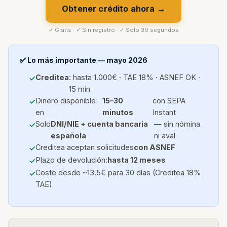
Obtener crédito ahora →
✓ Gratis · ✓ Sin registro · ✓ Solo 30 segundos
✅ Lo más importante — mayo 2026
Creditea
: hasta 1.000€ · TAE 18% · ASNEF OK ·
15 min
Dinero disponible
15–30
con SEPA
en
minutos
Instant
Solo
DNI/NIE + cuenta bancaria
— sin nómina
española
ni aval
Creditea aceptan solicitudes
con ASNEF
Plazo de devolución:
hasta 12 meses
Coste desde ~13.5€ para 30 días (Creditea 18%
TAE)