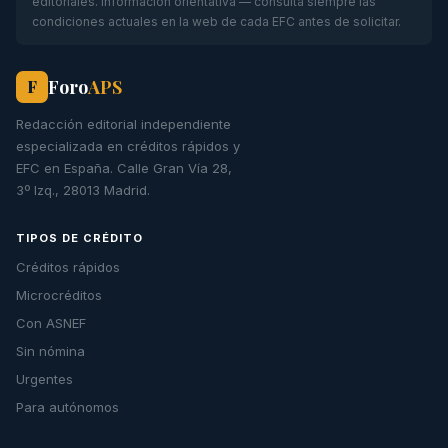
editoriales. Información orientativa — consulta siempre las
condiciones actuales en la web de cada EFC antes de solicitar.
Foro
APS
F
Redacción editorial independiente
especializada en créditos rápidos y
EFC en España. Calle Gran Vía 28,
3º Izq., 28013 Madrid.
TIPOS DE CRÉDITO
Créditos rápidos
Microcréditos
Con ASNEF
Sin nómina
Urgentes
Para autónomos