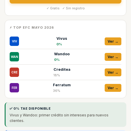
✓ Gratis · ✓ Sin registro
⚡ TOP EFC MAYO 2026
Vivus
Ver →
VIV
0%
Wandoo
Ver →
WAN
0%
Creditea
Ver →
CRE
18%
Ferratum
Ver →
FER
36%
✅ 0% TAE DISPONIBLE
Vivus y Wandoo: primer crédito sin intereses para nuevos
clientes.