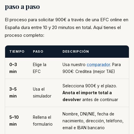
paso a paso
El proceso para solicitar 900€ a través de una EFC online en
España dura entre 10 y 20 minutos en total. Aquí tienes el
proceso completo:
TIEMPO
PASO
DESCRIPCIÓN
0–3
Elige la
Usa nuestro
comparador
. Para
min
EFC
900€: Creditea (mejor TAE)
Selecciona 900€ y el plazo.
3–5
Usa el
Anota el importe total a
min
simulador
devolver
antes de continuar
Nombre, DNI/NIE, fecha de
5–10
Rellena el
nacimiento, dirección, teléfono,
min
formulario
email e IBAN bancario