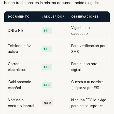
banca tradicional es la mínima documentación exigida:
DOCUMENTO
¿REQUERIDO?
OBSERVACIONES
Vigente, no
DNI o NIE
Sí ✓
caducado
Teléfono móvil
Para verificación por
Sí ✓
activo
SMS
Correo
Para el contrato
Sí ✓
electrónico
digital
IBAN bancario
Cuenta a tu nombre
Sí ✓
español
(empieza por ES)
Nómina o
Ninguna EFC lo exige
No ✗
contrato laboral
para estos importes