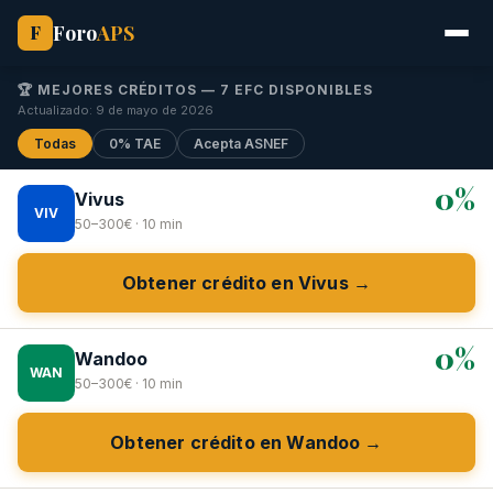
Foro
APS
F
🏆 MEJORES CRÉDITOS — 7 EFC DISPONIBLES
Actualizado: 9 de mayo de 2026
Todas
0% TAE
Acepta ASNEF
0%
Vivus
VIV
50–300€ · 10 min
Obtener crédito en Vivus →
0%
Wandoo
WAN
50–300€ · 10 min
Obtener crédito en Wandoo →