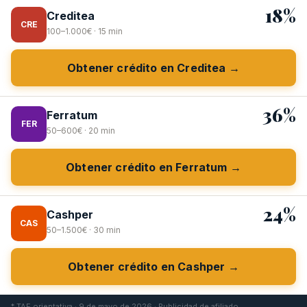
18%
Creditea
CRE
100–1.000€ · 15 min
Obtener crédito en Creditea →
36%
Ferratum
FER
50–600€ · 20 min
Obtener crédito en Ferratum →
24%
Cashper
CAS
50–1.500€ · 30 min
Obtener crédito en Cashper →
* TAE orientativa · 9 de mayo de 2026 · Publicidad de afiliado