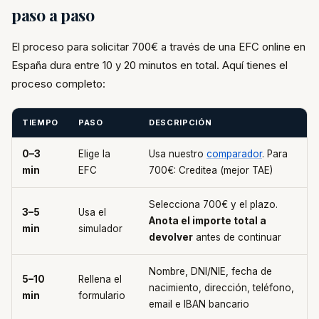
paso a paso
El proceso para solicitar 700€ a través de una EFC online en
España dura entre 10 y 20 minutos en total. Aquí tienes el
proceso completo:
TIEMPO
PASO
DESCRIPCIÓN
0–3
Elige la
Usa nuestro
comparador
. Para
min
EFC
700€: Creditea (mejor TAE)
Selecciona 700€ y el plazo.
3–5
Usa el
Anota el importe total a
min
simulador
devolver
antes de continuar
Nombre, DNI/NIE, fecha de
5–10
Rellena el
nacimiento, dirección, teléfono,
min
formulario
email e IBAN bancario