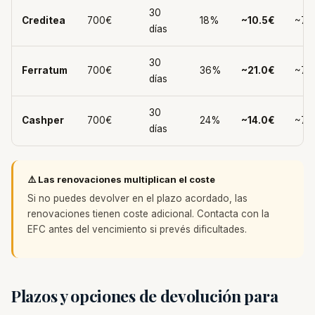
30
Creditea
700€
18%
~10.5€
~71
días
30
Ferratum
700€
36%
~21.0€
~72
días
30
Cashper
700€
24%
~14.0€
~71
días
⚠️ Las renovaciones multiplican el coste
Si no puedes devolver en el plazo acordado, las
renovaciones tienen coste adicional. Contacta con la
EFC antes del vencimiento si prevés dificultades.
Plazos y opciones de devolución para