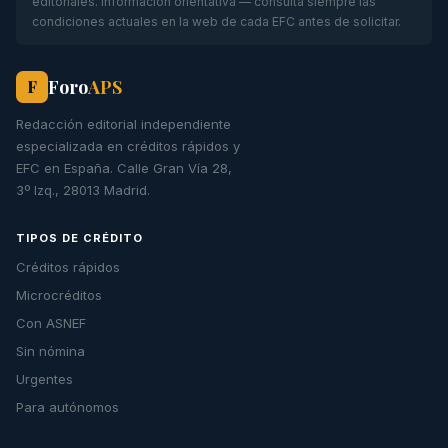
editoriales. Información orientativa — consulta siempre las
condiciones actuales en la web de cada EFC antes de solicitar.
Foro
APS
F
Redacción editorial independiente
especializada en créditos rápidos y
EFC en España. Calle Gran Vía 28,
3º Izq., 28013 Madrid.
TIPOS DE CRÉDITO
Créditos rápidos
Microcréditos
Con ASNEF
Sin nómina
Urgentes
Para autónomos