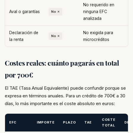
No requerido en
Aval o garantías
ninguna EFC
No ✗
analizada
Declaración de
No exigida para
No ✗
la renta
microcréditos
Costes reales: cuánto pagarás en total
por 700€
El TAE (Tasa Anual Equivalente) puede confundir porque se
expresa en términos anuales. Para un crédito de 700€ a 30
días, lo más importante es el coste absoluto en euros:
COSTE
EFC
IMPORTE
PLAZO
TAE
DEV
TOTAL