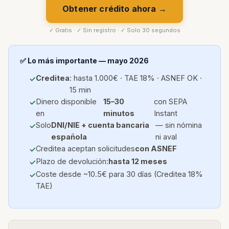
Obtener crédito ahora →
✓ Gratis · ✓ Sin registro · ✓ Solo 30 segundos
✅ Lo más importante — mayo 2026
Creditea
: hasta 1.000€ · TAE 18% · ASNEF OK ·
15 min
Dinero disponible
15–30
con SEPA
en
minutos
Instant
Solo
DNI/NIE + cuenta bancaria
— sin nómina
española
ni aval
Creditea aceptan solicitudes
con ASNEF
Plazo de devolución:
hasta 12 meses
Coste desde ~10.5€ para 30 días (Creditea 18%
TAE)