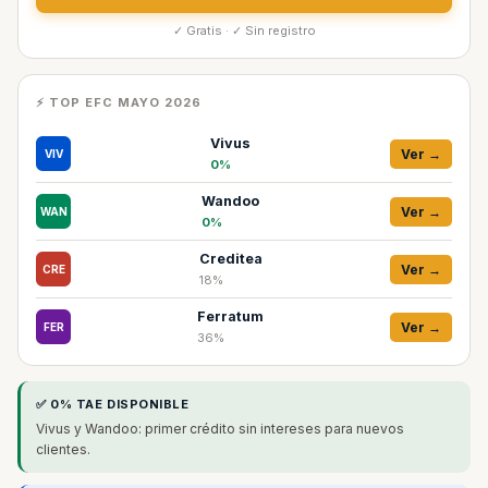
✓ Gratis · ✓ Sin registro
⚡ TOP EFC MAYO 2026
Vivus
Ver →
VIV
0%
Wandoo
Ver →
WAN
0%
Creditea
Ver →
CRE
18%
Ferratum
Ver →
FER
36%
✅ 0% TAE DISPONIBLE
Vivus y Wandoo: primer crédito sin intereses para nuevos
clientes.