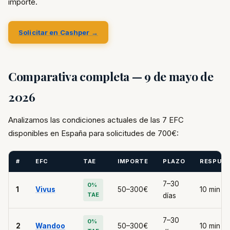
importe.
Solicitar en Cashper →
Comparativa completa — 9 de mayo de
2026
Analizamos las condiciones actuales de las 7 EFC
disponibles en España para solicitudes de 700€:
#
EFC
TAE
IMPORTE
PLAZO
RESPUE
7–30
0%
1
Vivus
50–300€
10 min
TAE
días
7–30
0%
2
Wandoo
50–300€
10 min