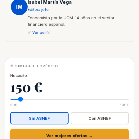
Isabel Martín Vega
IM
Editora jefe
Economista por la UCM. 14 años en el sector
financiero español.
🔗 Ver perfil
🎯 SIMULA TU CRÉDITO
Necesito
150 €
50€
1.500€
Sin ASNEF
Con ASNEF
Ver mejores ofertas →