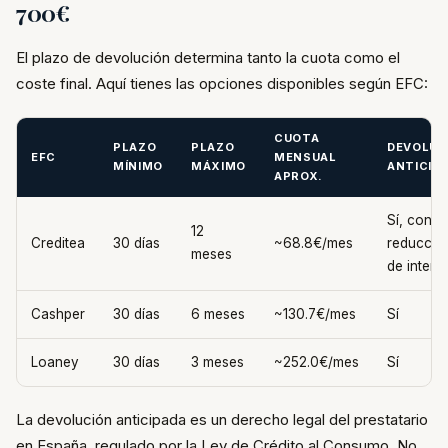
700€
El plazo de devolución determina tanto la cuota como el
coste final. Aquí tienes las opciones disponibles según EFC:
CUOTA
PLAZO
PLAZO
DEVOLUC
EFC
MENSUAL
MÍNIMO
MÁXIMO
ANTICIP
APROX.
Sí, con
12
Creditea
30 días
~68.8€/mes
reducció
meses
de intere
Cashper
30 días
6 meses
~130.7€/mes
Sí
Loaney
30 días
3 meses
~252.0€/mes
Sí
La devolución anticipada es un derecho legal del prestatario
en España, regulado por la Ley de Crédito al Consumo. No