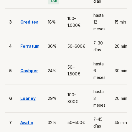
TAE
días
hasta
100–
3
Creditea
18%
12
15 min
1.000€
meses
7–30
4
Ferratum
36%
50–600€
20 min
días
hasta
50–
5
Cashper
24%
6
30 min
1.500€
meses
hasta
100–
6
Loaney
29%
3
20 min
800€
meses
7–45
7
Avafin
32%
50–500€
45 min
días