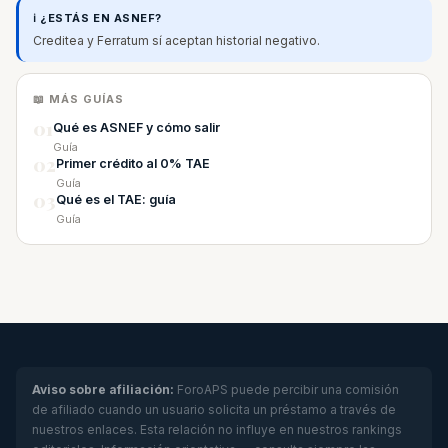
ℹ️ ¿ESTÁS EN ASNEF?
Creditea y Ferratum sí aceptan historial negativo.
📖 MÁS GUÍAS
01
Qué es ASNEF y cómo salir
Guía
02
Primer crédito al 0% TAE
Guía
03
Qué es el TAE: guía
Guía
Aviso sobre afiliación:
ForoAPS puede percibir una comisión
de afiliado cuando un usuario solicita un préstamo a través de
nuestros enlaces. Esta relación no influye en nuestros rankings