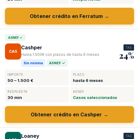
Obtener crédito en Ferratum →
ASNEF ✓
Cashper
TAE
CAS
24%
Hasta 1.500€ con plazos de hasta 6 meses
Sin nómina
ASNEF ✓
IMPORTE
PLAZO
50 – 1.500 €
hasta 6 meses
RESPUESTA
ASNEF
30 min
Casos seleccionados
Obtener crédito en Cashper →
Loaney
TAE