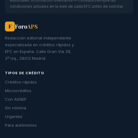
editoriales. Información orientativa — consulta siempre las
condiciones actuales en la web de cada EFC antes de solicitar.
Foro
APS
F
Redacción editorial independiente
especializada en créditos rápidos y
EFC en España. Calle Gran Vía 28,
3º Izq., 28013 Madrid.
TIPOS DE CRÉDITO
Créditos rápidos
Microcréditos
Con ASNEF
Sin nómina
Urgentes
Para autónomos