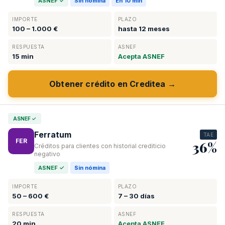
ASNEF ✓
Sin nómina
En 10 min
IMPORTE
PLAZO
100 – 1.000 €
hasta 12 meses
RESPUESTA
ASNEF
15 min
Acepta ASNEF
Obtener crédito en Creditea →
ASNEF ✓
Ferratum
TAE
FER
36%
Créditos para clientes con historial crediticio
negativo
ASNEF ✓
Sin nómina
IMPORTE
PLAZO
50 – 600 €
7 – 30 días
RESPUESTA
ASNEF
20 min
Acepta ASNEF