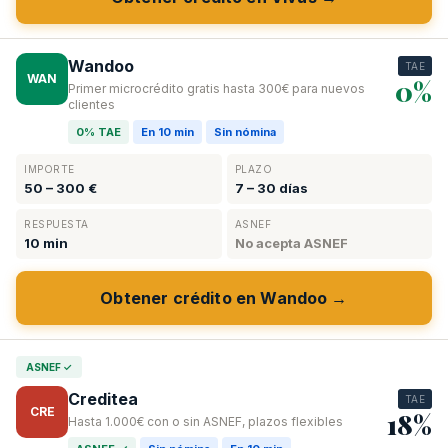
Wandoo
TAE
WAN
0%
Primer microcrédito gratis hasta 300€ para nuevos
clientes
0% TAE
En 10 min
Sin nómina
IMPORTE
PLAZO
50 – 300 €
7 – 30 días
RESPUESTA
ASNEF
10 min
No acepta ASNEF
Obtener crédito en Wandoo →
ASNEF ✓
Creditea
TAE
CRE
18%
Hasta 1.000€ con o sin ASNEF, plazos flexibles