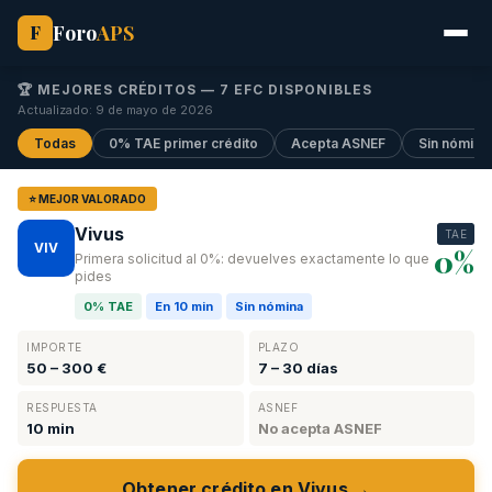
Foro
APS
F
🏆 MEJORES CRÉDITOS —
7
EFC DISPONIBLES
Actualizado: 9 de mayo de 2026
Todas
0% TAE primer crédito
Acepta ASNEF
Sin nómina
⭐ MEJOR VALORADO
Vivus
TAE
VIV
0%
Primera solicitud al 0%: devuelves exactamente lo que
pides
0% TAE
En 10 min
Sin nómina
IMPORTE
PLAZO
50 – 300 €
7 – 30 días
RESPUESTA
ASNEF
10 min
No acepta ASNEF
Obtener crédito en Vivus →