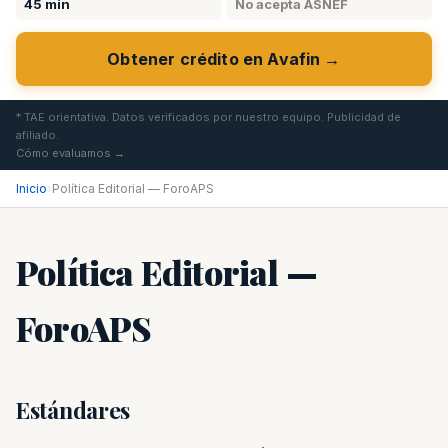
45 min
No acepta ASNEF
Obtener crédito en Avafin →
* TAE orientativa. Datos verificados por nuestro equipo. Publicidad de
afiliado.
Cómo evaluamos →
Inicio
›
Política Editorial — ForoAPS
Política Editorial —
ForoAPS
Estándares