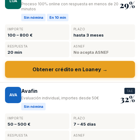
LOA
29%
Proceso 100% online con respuesta en menos de 20
minutos
Sin nómina
En 10 min
IMPORTE
PLAZO
100 – 800 €
hasta 3 meses
RESPUESTA
ASNEF
20 min
No acepta ASNEF
Obtener crédito en Loaney →
Avafin
TAE
AVA
32%
Evaluación individual, importes desde 50€
Sin nómina
IMPORTE
PLAZO
50 – 500 €
7 – 45 días
RESPUESTA
ASNEF