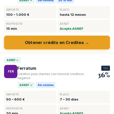
ASNEF ✓
Sin nómina
En 10 min
IMPORTE
PLAZO
100 – 1.000 €
hasta 12 meses
RESPUESTA
ASNEF
15 min
Acepta ASNEF
Obtener crédito en Creditea →
ASNEF ✓
Ferratum
TAE
FER
36%
Créditos para clientes con historial crediticio
negativo
ASNEF ✓
Sin nómina
IMPORTE
PLAZO
50 – 600 €
7 – 30 días
RESPUESTA
ASNEF
20 min
Acepta ASNEF