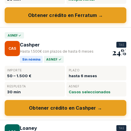
Obtener crédito en Ferratum →
ASNEF ✓
Cashper
TAE
CAS
24%
Hasta 1.500€ con plazos de hasta 6 meses
Sin nómina
ASNEF ✓
IMPORTE
PLAZO
50 – 1.500 €
hasta 6 meses
RESPUESTA
ASNEF
30 min
Casos seleccionados
Obtener crédito en Cashper →
Loaney
TAE