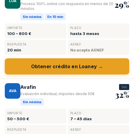
LOA
29%
Proceso 100% online con respuesta en menos de 20
minutos
Sin nómina
En 10 min
IMPORTE
PLAZO
100 – 800 €
hasta 3 meses
RESPUESTA
ASNEF
20 min
No acepta ASNEF
Obtener crédito en Loaney →
Avafin
TAE
AVA
32%
Evaluación individual, importes desde 50€
Sin nómina
IMPORTE
PLAZO
50 – 500 €
7 – 45 días
RESPUESTA
ASNEF