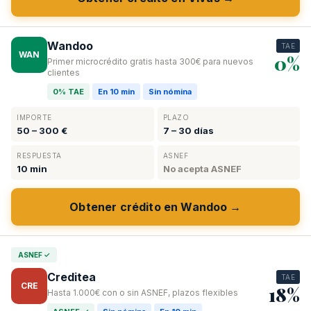
Wandoo
TAE
WAN
0%
Primer microcrédito gratis hasta 300€ para nuevos
clientes
0% TAE
En 10 min
Sin nómina
IMPORTE
PLAZO
50 – 300 €
7 – 30 días
RESPUESTA
ASNEF
10 min
No acepta ASNEF
Obtener crédito en Wandoo →
ASNEF ✓
Creditea
TAE
CRE
18%
Hasta 1.000€ con o sin ASNEF, plazos flexibles