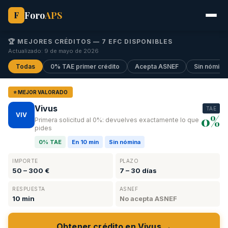
Foro
APS
F
🏆 MEJORES CRÉDITOS —
7
EFC DISPONIBLES
Actualizado: 9 de mayo de 2026
Todas
0% TAE primer crédito
Acepta ASNEF
Sin nómina
⭐ MEJOR VALORADO
Vivus
TAE
VIV
0%
Primera solicitud al 0%: devuelves exactamente lo que
pides
0% TAE
En 10 min
Sin nómina
IMPORTE
PLAZO
50 – 300 €
7 – 30 días
RESPUESTA
ASNEF
10 min
No acepta ASNEF
Obtener crédito en Vivus →