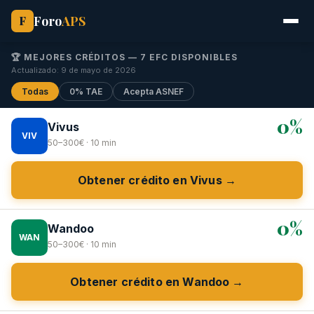
Foro
APS
F
🏆 MEJORES CRÉDITOS — 7 EFC DISPONIBLES
Actualizado: 9 de mayo de 2026
Todas
0% TAE
Acepta ASNEF
0%
Vivus
VIV
50–300€ · 10 min
Obtener crédito en Vivus →
0%
Wandoo
WAN
50–300€ · 10 min
Obtener crédito en Wandoo →