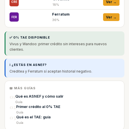
Ver →
CRE
18%
Ferratum
Ver →
FER
36%
✅ 0% TAE DISPONIBLE
Vivus y Wandoo: primer crédito sin intereses para nuevos
clientes.
ℹ️ ¿ESTÁS EN ASNEF?
Creditea y Ferratum sí aceptan historial negativo.
📖 MÁS GUÍAS
01
Qué es ASNEF y cómo salir
Guía
02
Primer crédito al 0% TAE
Guía
03
Qué es el TAE: guía
Guía