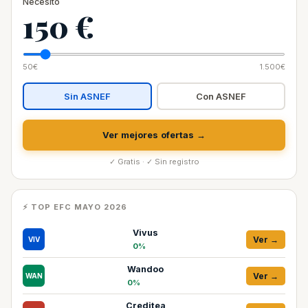
Necesito
150 €
50€
1.500€
Sin ASNEF
Con ASNEF
Ver mejores ofertas →
✓ Gratis · ✓ Sin registro
⚡ TOP EFC MAYO 2026
Vivus
Ver →
VIV
0%
Wandoo
Ver →
WAN
0%
Creditea