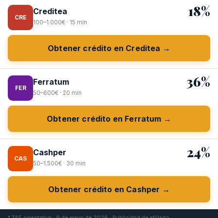
18%
Creditea
CRE
100–1.000€ · 15 min
Obtener crédito en Creditea →
36%
Ferratum
FER
50–600€ · 20 min
Obtener crédito en Ferratum →
24%
Cashper
CAS
50–1.500€ · 30 min
Obtener crédito en Cashper →
* TAE orientativa · 9 de mayo de 2026 · Publicidad de afiliado