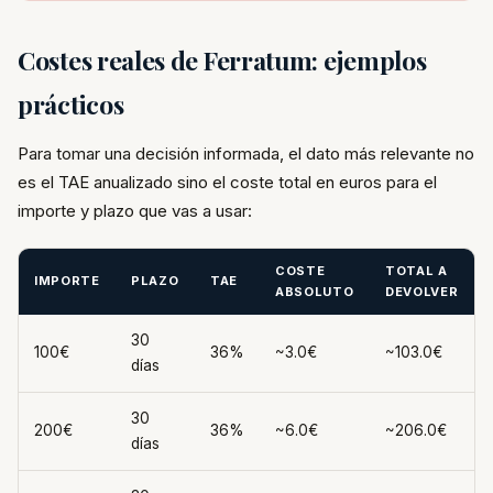
Costes reales de Ferratum: ejemplos
prácticos
Para tomar una decisión informada, el dato más relevante no
es el TAE anualizado sino el coste total en euros para el
importe y plazo que vas a usar:
COSTE
TOTAL A
IMPORTE
PLAZO
TAE
ABSOLUTO
DEVOLVER
30
100€
36%
~3.0€
~103.0€
días
30
200€
36%
~6.0€
~206.0€
días