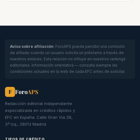
Aviso sobre afiliación:
ForoAPS puede percibir una comisión
de afiliado cuando un usuario solicita un préstamo a través de
nuestros enlaces. Esta relación no influye en nuestros rankings
editoriales. Información orientativa — consulta siempre las
condiciones actuales en la web de cada EFC antes de solicitar.
Foro
APS
F
Redacción editorial independiente
especializada en créditos rápidos y
EFC en España. Calle Gran Vía 28,
3º Izq., 28013 Madrid.
TIPOS DE CRÉDITO