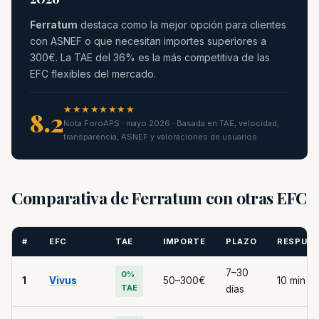
Ferratum
destaca como la mejor opción para clientes
con ASNEF o que necesitan importes superiores a
300€. La TAE del 36% es la más competitiva de las
EFC flexibles del mercado.
★★★★★★★★
8.2
Nota ForoAPS · mayo 2026 · Basada en TAE, velocidad,
transparencia, ASNEF y valoraciones de usuarios
Comparativa de Ferratum con otras EFC
#
EFC
TAE
IMPORTE
PLAZO
RESPUE
7–30
0%
1
Vivus
50–300€
10 min
TAE
días