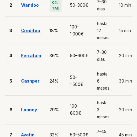
7–30
0%
2
Wandoo
50–300€
10 min
TAE
días
hasta
100–
3
Creditea
18%
12
15 min
1.000€
meses
7–30
4
Ferratum
36%
50–600€
20 min
días
hasta
50–
5
Cashper
24%
6
30 min
1.500€
meses
hasta
100–
6
Loaney
29%
3
20 min
800€
meses
7–45
7
Avafin
32%
50–500€
45 min