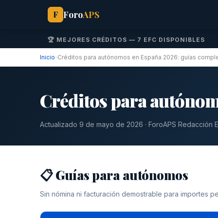
Foro
APS
F
🏆 MEJORES CRÉDITOS — 7 EFC DISPONIBLES
Inicio
›
Créditos para autónomos en España 2026: guías compl
Créditos para autónom
Actualizado 9 de mayo de 2026 · ForoAPS Redacción Ed
📋 Guías para autónomos
Sin nómina ni facturación demostrable para importes