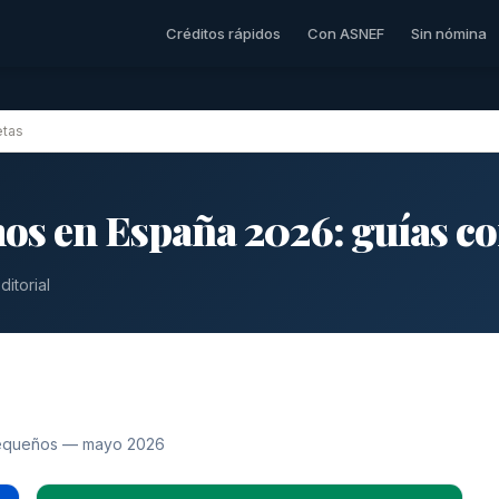
Créditos rápidos
Con ASNEF
Sin nómina
etas
os en España 2026: guías c
itorial
 pequeños — mayo 2026