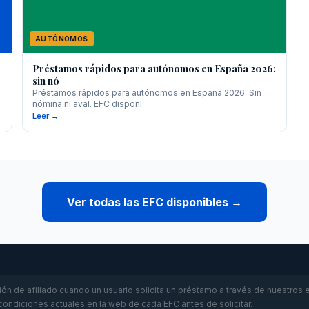
AUTÓNOMOS
Préstamos rápidos para autónomos en España 2026:
sin nó
Préstamos rápidos para autónomos en España 2026. Sin
nómina ni aval. EFC disponi
Leer →
Ver todas las EFC disponibles →
n de afiliado cuando un usuario solicita un préstamo a través de nuestros en
 condiciones actuales en la web de cada EFC antes de solicitar.