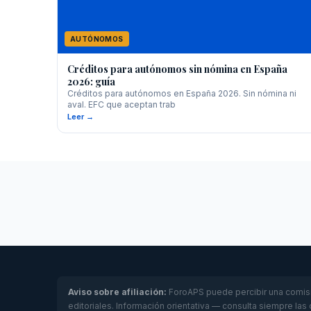
AUTÓNOMOS
Créditos para autónomos sin nómina en España
2026: guía
Créditos para autónomos en España 2026. Sin nómina ni
aval. EFC que aceptan trab
Leer →
Aviso sobre afiliación:
ForoAPS puede percibir una comisió
editoriales. Información orientativa — consulta siempre las