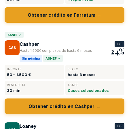
Obtener crédito en Ferratum →
ASNEF ✓
Cashper
TAE
CAS
24%
Hasta 1.500€ con plazos de hasta 6 meses
Sin nómina
ASNEF ✓
IMPORTE
PLAZO
50 – 1.500 €
hasta 6 meses
RESPUESTA
ASNEF
30 min
Casos seleccionados
Obtener crédito en Cashper →
Loaney
TAE