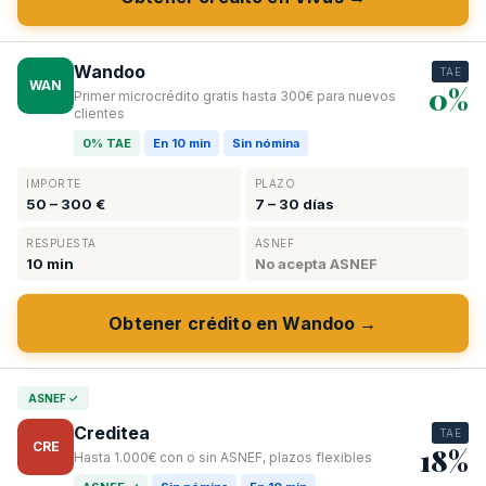
Wandoo
TAE
WAN
0%
Primer microcrédito gratis hasta 300€ para nuevos
clientes
0% TAE
En 10 min
Sin nómina
IMPORTE
PLAZO
50 – 300 €
7 – 30 días
RESPUESTA
ASNEF
10 min
No acepta ASNEF
Obtener crédito en Wandoo →
ASNEF ✓
Creditea
TAE
CRE
18%
Hasta 1.000€ con o sin ASNEF, plazos flexibles