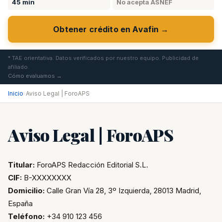
45 min
No acepta ASNEF
Obtener crédito en Avafin →
* TAE orientativa. Datos verificados por nuestro equipo. Publicidad de
afiliado.
Cómo evaluamos →
Inicio
›
Aviso Legal | ForoAPS
Aviso Legal | ForoAPS
Titular:
ForoAPS Redacción Editorial S.L.
CIF:
B-XXXXXXXX
Domicilio:
Calle Gran Vía 28, 3º Izquierda, 28013 Madrid,
España
Teléfono:
+34 910 123 456