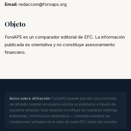
Email:
redaccion@foroaps.org
Objeto
ForoAPS es un comparador editorial de EFC. La información
publicada es orientativa y no constituye asesoramiento
financiero.
Aviso sobre afiliación:
ForoAPS puede percibir una comisión
de afiliado cuando un usuario solicita un préstamo a través de
nuestros enlaces. Esta relación no influye en nuestros rankings
editoriales. Información orientativa — consulta siempre las
condiciones actuales en la web de cada EFC antes de solicitar.