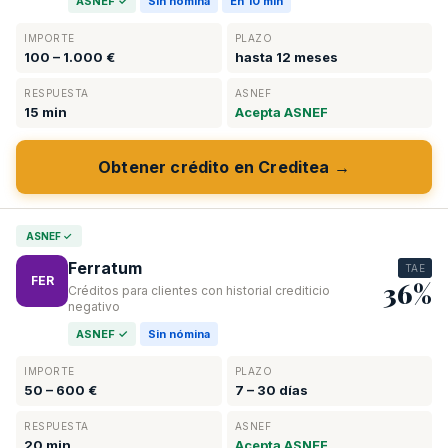
ASNEF ✓
Sin nómina
En 10 min
IMPORTE
PLAZO
100 – 1.000 €
hasta 12 meses
RESPUESTA
ASNEF
15 min
Acepta ASNEF
Obtener crédito en Creditea →
ASNEF ✓
Ferratum
TAE
FER
36%
Créditos para clientes con historial crediticio
negativo
ASNEF ✓
Sin nómina
IMPORTE
PLAZO
50 – 600 €
7 – 30 días
RESPUESTA
ASNEF
20 min
Acepta ASNEF