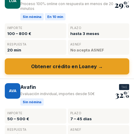
LOA
29%
Proceso 100% online con respuesta en menos de 20
minutos
Sin nómina
En 10 min
IMPORTE
PLAZO
100 – 800 €
hasta 3 meses
RESPUESTA
ASNEF
20 min
No acepta ASNEF
Obtener crédito en Loaney →
Avafin
TAE
AVA
32%
Evaluación individual, importes desde 50€
Sin nómina
IMPORTE
PLAZO
50 – 500 €
7 – 45 días
RESPUESTA
ASNEF