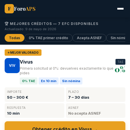
Foro
APS
F
🏆 MEJORES CRÉDITOS —
7
EFC DISPONIBLES
Actualizado: 9 de mayo de 2026
Todas
0% TAE primer crédito
Acepta ASNEF
Sin nómina
⭐ MEJOR VALORADO
Vivus
TAE
VIV
0%
Primera solicitud al 0%: devuelves exactamente lo que
pides
0% TAE
En 10 min
Sin nómina
IMPORTE
PLAZO
50 – 300 €
7 – 30 días
RESPUESTA
ASNEF
10 min
No acepta ASNEF
Obtener crédito en Vivus →