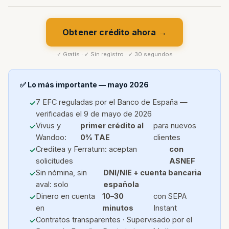
Obtener crédito ahora →
✓ Gratis · ✓ Sin registro · ✓ 30 segundos
✅ Lo más importante — mayo 2026
7 EFC reguladas por el Banco de España —
verificadas el 9 de mayo de 2026
Vivus y
primer crédito al
para nuevos
Wandoo:
0% TAE
clientes
Creditea y Ferratum: aceptan
con
solicitudes
ASNEF
Sin nómina, sin
DNI/NIE + cuenta bancaria
aval: solo
española
Dinero en cuenta
10–30
con SEPA
en
minutos
Instant
Contratos transparentes · Supervisado por el