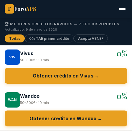
Foro
APS
F
🏆 MEJORES CRÉDITOS RÁPIDOS — 7 EFC DISPONIBLES
Actualizado: 9 de mayo de 2026
Todas
0% TAE primer crédito
Acepta ASNEF
0%
Vivus
VIV
50–300€ · 10 min
Obtener crédito en Vivus →
0%
Wandoo
WAN
50–300€ · 10 min
Obtener crédito en Wandoo →