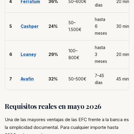
4
Ferratum
36%
50–600€
20 min
días
hasta
50–
5
Cashper
24%
6
30 min
1.500€
meses
hasta
100–
6
Loaney
29%
3
20 min
800€
meses
7–45
7
Avafin
32%
50–500€
45 min
días
Requisitos reales en mayo 2026
Una de las mayores ventajas de las EFC frente a la banca es
la simplicidad documental. Para cualquier importe hasta