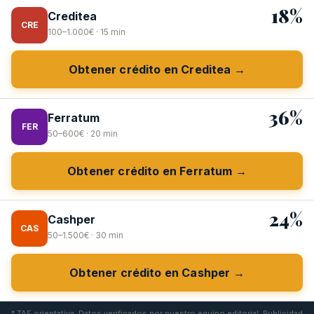
18%
Creditea
CRE
100–1.000€ · 15 min
Obtener crédito en Creditea →
36%
Ferratum
FER
50–600€ · 20 min
Obtener crédito en Ferratum →
24%
Cashper
CAS
50–1.500€ · 30 min
Obtener crédito en Cashper →
* TAE orientativa. Datos verificados por nuestro equipo editorial. Publicidad