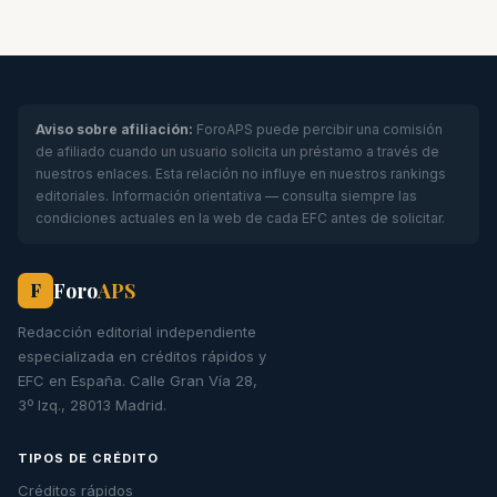
Aviso sobre afiliación:
ForoAPS puede percibir una comisión
de afiliado cuando un usuario solicita un préstamo a través de
nuestros enlaces. Esta relación no influye en nuestros rankings
editoriales. Información orientativa — consulta siempre las
condiciones actuales en la web de cada EFC antes de solicitar.
Foro
APS
F
Redacción editorial independiente
especializada en créditos rápidos y
EFC en España. Calle Gran Vía 28,
3º Izq., 28013 Madrid.
TIPOS DE CRÉDITO
Créditos rápidos