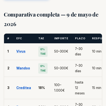
Comparativa completa — 9 de mayo de
2026
#
EFC
TAE
IMPORTE
PLAZO
RESPUE
7–30
0%
1
Vivus
50–300€
10 min
TAE
días
7–30
0%
2
Wandoo
50–300€
10 min
TAE
días
hasta
100–
3
Creditea
18%
12
15 min
1.000€
meses
7–30