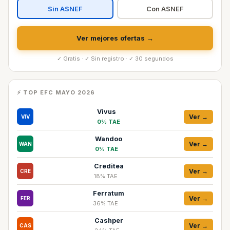
Sin ASNEF
Con ASNEF
Ver mejores ofertas →
✓ Gratis · ✓ Sin registro · ✓ 30 segundos
⚡ TOP EFC MAYO 2026
Vivus
Ver →
VIV
0% TAE
Wandoo
Ver →
WAN
0% TAE
Creditea
Ver →
CRE
18% TAE
Ferratum
Ver →
FER
36% TAE
Cashper
Ver →
CAS