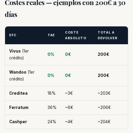
Costes reales — ejemplos con 200€ a 30
días
COSTE
TOTAL A
EFC
TAE
ABSOLUTO
DEVOLVER
Vivus
(1er
0%
0€
200€
crédito)
Wandoo
(1er
0%
0€
200€
crédito)
Creditea
18%
~3€
~203€
Ferratum
36%
~6€
~206€
Cashper
24%
~4€
~204€