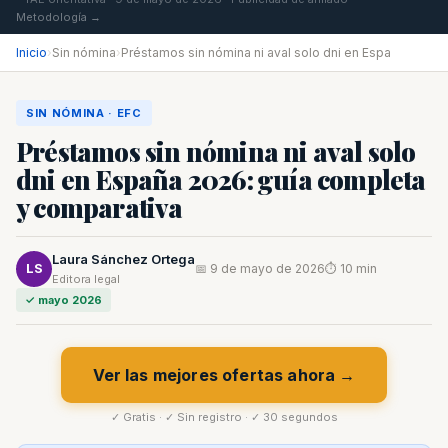
Metodología →
Inicio
›
Sin nómina
›
Préstamos sin nómina ni aval solo dni en Espa
SIN NÓMINA · EFC
Préstamos sin nómina ni aval solo
dni en España 2026: guía completa
y comparativa
Laura Sánchez Ortega
LS
📅 9 de mayo de 2026
⏱ 10 min
Editora legal
✓ mayo 2026
Ver las mejores ofertas ahora →
✓ Gratis · ✓ Sin registro · ✓ 30 segundos