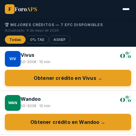
Foro
APS
F
🏆 MEJORES CRÉDITOS — 7 EFC DISPONIBLES
Actualizado: 9 de mayo de 2026
Todas
0% TAE
ASNEF
0%
Vivus
VIV
50–300€ · 10 min
Obtener crédito en Vivus →
0%
Wandoo
WAN
50–300€ · 10 min
Obtener crédito en Wandoo →