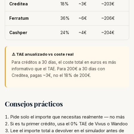
Creditea
18%
~3€
~203€
Ferratum
36%
~6€
~206€
Cashper
24%
~4€
~204€
⚠️ TAE anualizado vs coste real
Para créditos a 30 días, el coste total en euros es más
informativo que el TAE. Para 200€ a 30 días con
Creditea, pagas ~3€, no el 18% de 200€.
Consejos prácticos
Pide solo el importe que necesitas realmente — no más
Si es tu primer crédito, usa el 0% TAE de Vivus o Wandoo
Lee el importe total a devolver en el simulador antes de