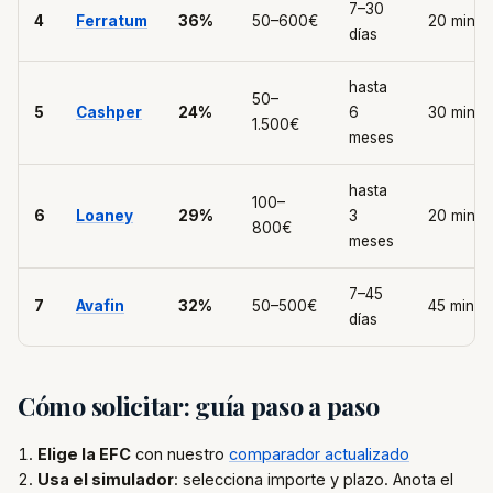
7–30
4
Ferratum
36%
50–600€
20 min
días
hasta
50–
5
Cashper
24%
6
30 min
1.500€
meses
hasta
100–
6
Loaney
29%
3
20 min
800€
meses
7–45
7
Avafin
32%
50–500€
45 min
días
Cómo solicitar: guía paso a paso
Elige la EFC
con nuestro
comparador actualizado
Usa el simulador
: selecciona importe y plazo. Anota el