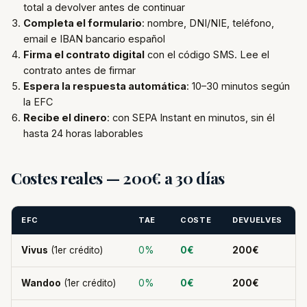
total a devolver antes de continuar
Completa el formulario
: nombre, DNI/NIE, teléfono,
email e IBAN bancario español
Firma el contrato digital
con el código SMS. Lee el
contrato antes de firmar
Espera la respuesta automática
: 10–30 minutos según
la EFC
Recibe el dinero
: con SEPA Instant en minutos, sin él
hasta 24 horas laborables
Costes reales — 200€ a 30 días
EFC
TAE
COSTE
DEVUELVES
Vivus
(1er crédito)
0%
0€
200€
Wandoo
(1er crédito)
0%
0€
200€