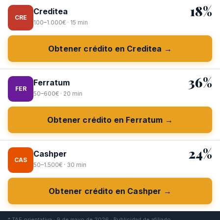
18%
Creditea
CRE
100–1.000€ · 15 min
Obtener crédito en Creditea →
36%
Ferratum
FER
50–600€ · 20 min
Obtener crédito en Ferratum →
24%
Cashper
CAS
50–1.500€ · 30 min
Obtener crédito en Cashper →
* TAE orientativa · 9 de mayo de 2026 · Publicidad de afiliado