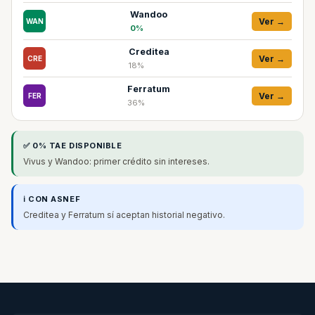
Wandoo
Ver →
WAN
0%
Creditea
Ver →
CRE
18%
Ferratum
Ver →
FER
36%
✅ 0% TAE DISPONIBLE
Vivus y Wandoo: primer crédito sin intereses.
ℹ️ CON ASNEF
Creditea y Ferratum sí aceptan historial negativo.