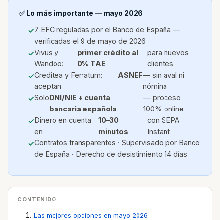
✅ Lo más importante — mayo 2026
7 EFC reguladas por el Banco de España —
verificadas el 9 de mayo de 2026
Vivus y
primer crédito al
para nuevos
Wandoo:
0% TAE
clientes
Creditea y Ferratum:
ASNEF
— sin aval ni
aceptan
nómina
Solo
DNI/NIE + cuenta
— proceso
bancaria española
100% online
Dinero en cuenta
10–30
con SEPA
en
minutos
Instant
Contratos transparentes · Supervisado por Banco
de España · Derecho de desistimiento 14 días
CONTENIDO
Las mejores opciones en mayo 2026