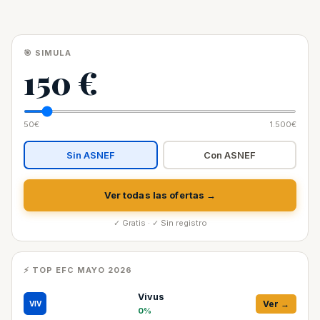
🎯 SIMULA
150 €
50€
1.500€
Sin ASNEF
Con ASNEF
Ver todas las ofertas →
✓ Gratis · ✓ Sin registro
⚡ TOP EFC MAYO 2026
Vivus
Ver →
VIV
0%