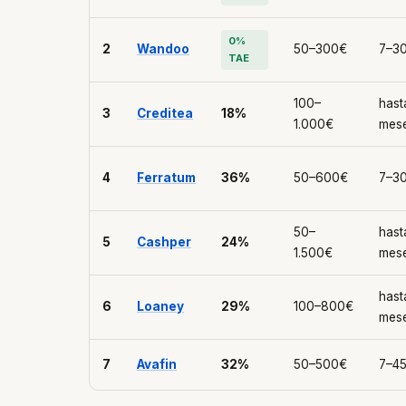
0%
2
Wandoo
50–300€
7–30
TAE
100–
hast
3
Creditea
18%
1.000€
mes
4
Ferratum
36%
50–600€
7–30
50–
hast
5
Cashper
24%
1.500€
mes
hast
6
Loaney
29%
100–800€
mes
7
Avafin
32%
50–500€
7–45