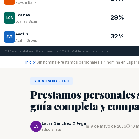
Novum Bank
Loaney
29%
LOA
Loaney Spain
Avafin
32%
AVA
Avafin Group
* TAE orientativa · 9 de mayo de 2026 · Publicidad de afiliado
Inicio
›
Sin nómina
›
Prestamos personales sin nomina en Españ
SIN NÓMINA · EFC
Prestamos personales 
guía completa y compa
Laura Sánchez Ortega
LS
📅 9 de mayo de 2026
⏱ 10 m
Editora legal