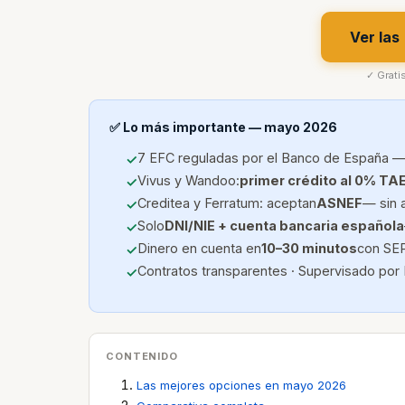
Ver las
✓ Grati
✅ Lo más importante — mayo 2026
7 EFC reguladas por el Banco de España —
Vivus y Wandoo:
primer crédito al 0% TA
Creditea y Ferratum: aceptan
ASNEF
— sin 
Solo
DNI/NIE + cuenta bancaria española
Dinero en cuenta en
10–30 minutos
con SEP
Contratos transparentes · Supervisado por
CONTENIDO
Las mejores opciones en mayo 2026