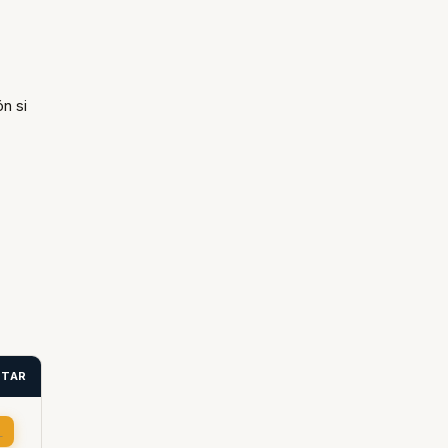
n si
ITAR
→