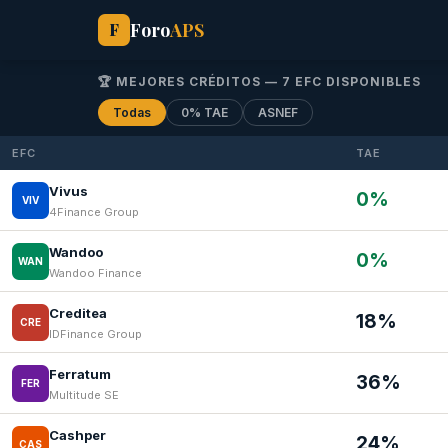
Foro
APS
F
🏆 MEJORES CRÉDITOS — 7 EFC DISPONIBLES
Todas
0% TAE
ASNEF
EFC
TAE
Vivus
0%
VIV
4Finance Group
Wandoo
0%
WAN
Wandoo Finance
Creditea
18%
CRE
IDFinance Group
Ferratum
36%
FER
Multitude SE
Cashper
24%
CAS