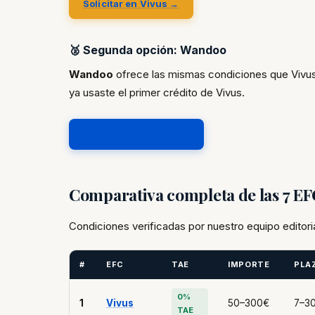
Solicitar en Vivus →
🥈 Segunda opción: Wandoo
Wandoo
ofrece las mismas condiciones que Vivus
ya usaste el primer crédito de Vivus.
Solicitar en Wandoo →
Comparativa completa de las 7 E
Condiciones verificadas por nuestro equipo editori
#
EFC
TAE
IMPORTE
PLA
0%
1
Vivus
50–300€
7–30
TAE