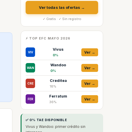
Ver todas las ofertas →
✓ Gratis · ✓ Sin registro
⚡ TOP EFC MAYO 2026
Vivus
Ver →
VIV
0%
Wandoo
Ver →
WAN
0%
Creditea
Ver →
CRE
18%
Ferratum
Ver →
FER
36%
✅ 0% TAE DISPONIBLE
Vivus y Wandoo: primer crédito sin