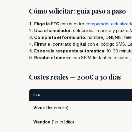
Cómo solicitar: guía paso a paso
Elige la EFC
con nuestro
comparador actualizad
Usa el simulador
: selecciona importe y plazo. A
Completa el formulario
: nombre, DNI/NIE, tel
Firma el contrato digital
con el código SMS. Lee
Espera la respuesta automática
: 10–30 minut
Recibe el dinero
: con SEPA Instant en minutos, 
Costes reales — 200€ a 30 días
EFC
Vivus
(1er crédito)
Wandoo
(1er crédito)