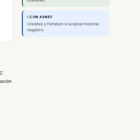
intereses.
ℹ️ CON ASNEF
Creditea y Ferratum sí aceptan historial
negativo.
FC
bación