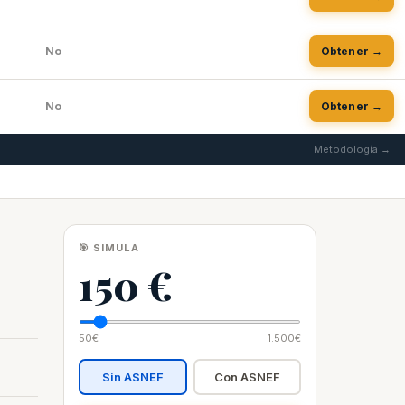
No
Obtener →
No
Obtener →
Metodología →
🎯 SIMULA
150 €
50€
1.500€
Sin ASNEF
Con ASNEF