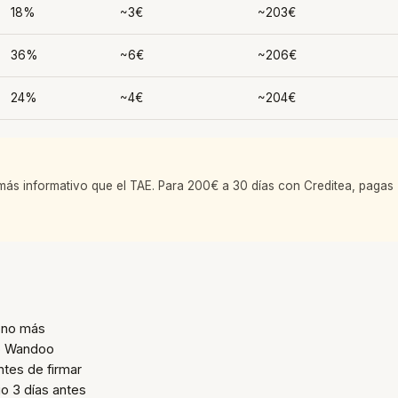
18%
~3€
~203€
36%
~6€
~206€
24%
~4€
~204€
s más informativo que el TAE. Para 200€ a 30 días con Creditea, pagas
— no más
 o Wandoo
ntes de firmar
io 3 días antes