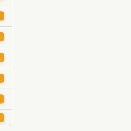
→
→
→
→
→
→