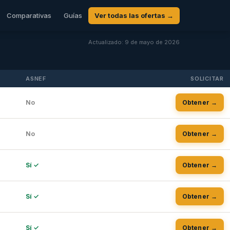
Comparativas
Guías
Ver todas las ofertas →
Actualizado: 9 de mayo de 2026
ASNEF
SOLICITAR
No
Obtener →
No
Obtener →
Sí ✓
Obtener →
Sí ✓
Obtener →
Sí ✓
Obtener →