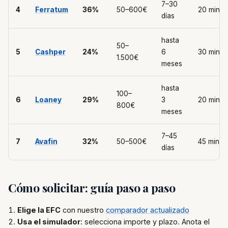
7–30
4
Ferratum
36%
50–600€
20 min
días
hasta
50–
5
Cashper
24%
6
30 min
1.500€
meses
hasta
100–
6
Loaney
29%
3
20 min
800€
meses
7–45
7
Avafin
32%
50–500€
45 min
días
Cómo solicitar: guía paso a paso
Elige la EFC
con nuestro
comparador actualizado
Usa el simulador
: selecciona importe y plazo. Anota el