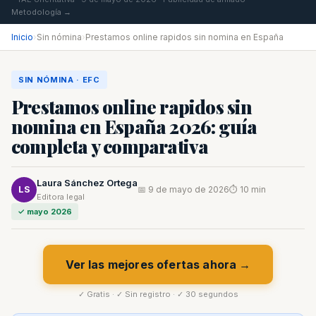
Metodología →
Inicio
›
Sin nómina
›
Prestamos online rapidos sin nomina en España
SIN NÓMINA · EFC
Prestamos online rapidos sin
nomina en España 2026: guía
completa y comparativa
Laura Sánchez Ortega
LS
📅 9 de mayo de 2026
⏱ 10 min
Editora legal
✓ mayo 2026
Ver las mejores ofertas ahora →
✓ Gratis · ✓ Sin registro · ✓ 30 segundos