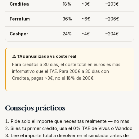
Creditea
18%
~3€
~203€
Ferratum
36%
~6€
~206€
Cashper
24%
~4€
~204€
⚠️ TAE anualizado vs coste real
Para créditos a 30 días, el coste total en euros es más
informativo que el TAE. Para 200€ a 30 días con
Creditea, pagas ~3€, no el 18% de 200€.
Consejos prácticos
Pide solo el importe que necesitas realmente — no más
Si es tu primer crédito, usa el 0% TAE de Vivus o Wandoo
Lee el importe total a devolver en el simulador antes de