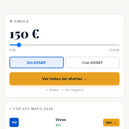
🎯 SIMULA
150 €
50€
1.500€
Sin ASNEF
Con ASNEF
Ver todas las ofertas →
✓ Gratis · ✓ Sin registro
⚡ TOP EFC MAYO 2026
Vivus
Ver →
VIV
0%