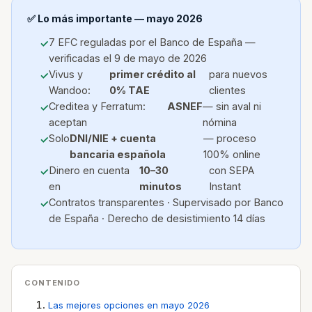
✅ Lo más importante — mayo 2026
7 EFC reguladas por el Banco de España —
verificadas el 9 de mayo de 2026
Vivus y
primer crédito al
para nuevos
Wandoo:
0% TAE
clientes
Creditea y Ferratum:
ASNEF
— sin aval ni
aceptan
nómina
Solo
DNI/NIE + cuenta
— proceso
bancaria española
100% online
Dinero en cuenta
10–30
con SEPA
en
minutos
Instant
Contratos transparentes · Supervisado por Banco
de España · Derecho de desistimiento 14 días
CONTENIDO
Las mejores opciones en mayo 2026