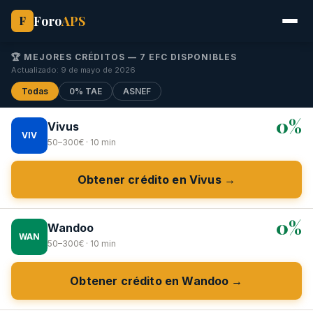
Foro
APS
F
🏆 MEJORES CRÉDITOS — 7 EFC DISPONIBLES
Actualizado: 9 de mayo de 2026
Todas
0% TAE
ASNEF
0%
Vivus
VIV
50–300€ · 10 min
Obtener crédito en Vivus →
0%
Wandoo
WAN
50–300€ · 10 min
Obtener crédito en Wandoo →