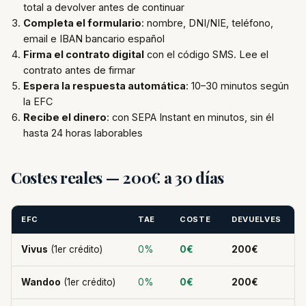
total a devolver antes de continuar
Completa el formulario
: nombre, DNI/NIE, teléfono,
email e IBAN bancario español
Firma el contrato digital
con el código SMS. Lee el
contrato antes de firmar
Espera la respuesta automática
: 10–30 minutos según
la EFC
Recibe el dinero
: con SEPA Instant en minutos, sin él
hasta 24 horas laborables
Costes reales — 200€ a 30 días
EFC
TAE
COSTE
DEVUELVES
Vivus
(1er crédito)
0%
0€
200€
Wandoo
(1er crédito)
0%
0€
200€