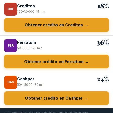
18%
Creditea
CRE
100–1.000€ · 15 min
Obtener crédito en Creditea →
36%
Ferratum
FER
50–600€ · 20 min
Obtener crédito en Ferratum →
24%
Cashper
CAS
50–1.500€ · 30 min
Obtener crédito en Cashper →
* TAE orientativa · 9 de mayo de 2026 · Publicidad de afiliado