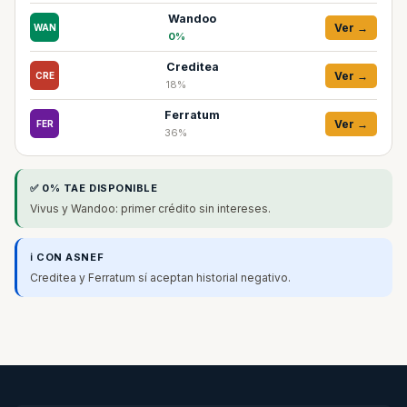
Wandoo
Ver →
WAN
0%
Creditea
Ver →
CRE
18%
Ferratum
Ver →
FER
36%
✅ 0% TAE DISPONIBLE
Vivus y Wandoo: primer crédito sin intereses.
ℹ️ CON ASNEF
Creditea y Ferratum sí aceptan historial negativo.