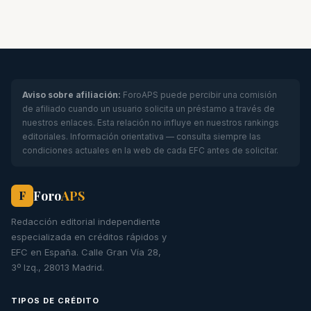
Aviso sobre afiliación:
ForoAPS puede percibir una comisión
de afiliado cuando un usuario solicita un préstamo a través de
nuestros enlaces. Esta relación no influye en nuestros rankings
editoriales. Información orientativa — consulta siempre las
condiciones actuales en la web de cada EFC antes de solicitar.
Foro
APS
F
Redacción editorial independiente
especializada en créditos rápidos y
EFC en España. Calle Gran Vía 28,
3º Izq., 28013 Madrid.
TIPOS DE CRÉDITO