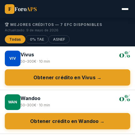
Foro
APS
F
🏆 MEJORES CRÉDITOS — 7 EFC DISPONIBLES
Actualizado: 9 de mayo de 2026
Todas
0% TAE
ASNEF
0%
Vivus
VIV
50–300€ · 10 min
Obtener crédito en Vivus →
0%
Wandoo
WAN
50–300€ · 10 min
Obtener crédito en Wandoo →