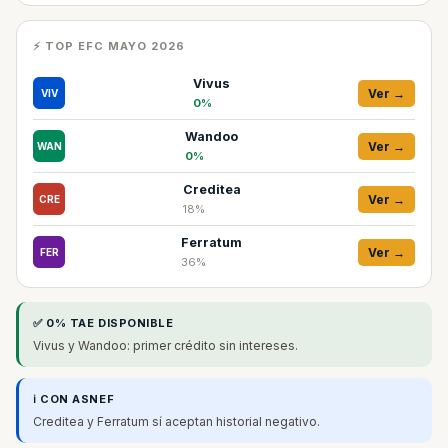
⚡ TOP EFC MAYO 2026
Vivus
Ver →
VIV
0%
Wandoo
Ver →
WAN
0%
Creditea
Ver →
CRE
18%
Ferratum
Ver →
FER
36%
✅ 0% TAE DISPONIBLE
Vivus y Wandoo: primer crédito sin intereses.
ℹ️ CON ASNEF
Creditea y Ferratum sí aceptan historial negativo.