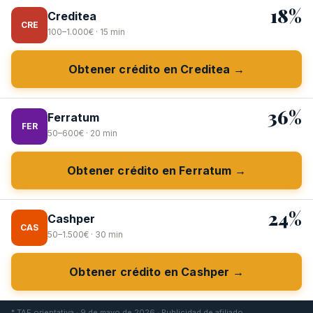
18%
Creditea
CRE
100–1.000€ · 15 min
Obtener crédito en Creditea →
36%
Ferratum
FER
50–600€ · 20 min
Obtener crédito en Ferratum →
24%
Cashper
CAS
50–1.500€ · 30 min
Obtener crédito en Cashper →
* TAE orientativa · 9 de mayo de 2026 · Publicidad de afiliado