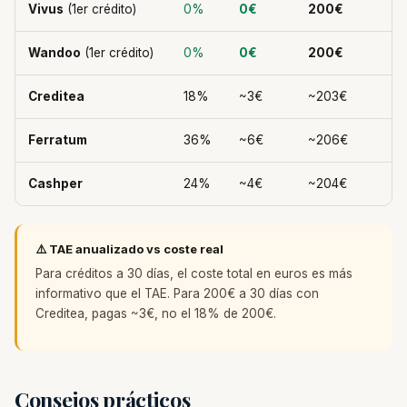
Vivus
(1er crédito)
0%
0€
200€
Wandoo
(1er crédito)
0%
0€
200€
Creditea
18%
~3€
~203€
Ferratum
36%
~6€
~206€
Cashper
24%
~4€
~204€
⚠️ TAE anualizado vs coste real
Para créditos a 30 días, el coste total en euros es más
informativo que el TAE. Para 200€ a 30 días con
Creditea, pagas ~3€, no el 18% de 200€.
Consejos prácticos