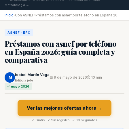
Metodología →
Inicio
›
Con ASNEF
›
Préstamos con asnef por teléfono en España 20
ASNEF · EFC
Préstamos con asnef por teléfono
en España 2026: guía completa y
comparativa
Isabel Martín Vega
IM
📅 9 de mayo de 2026
⏱ 10 min
Editora jefe
✓ mayo 2026
Ver las mejores ofertas ahora →
✓ Gratis · ✓ Sin registro · ✓ 30 segundos