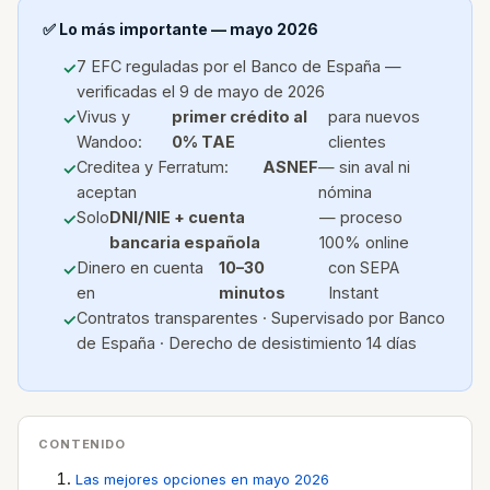
✅ Lo más importante — mayo 2026
7 EFC reguladas por el Banco de España —
verificadas el 9 de mayo de 2026
Vivus y
primer crédito al
para nuevos
Wandoo:
0% TAE
clientes
Creditea y Ferratum:
ASNEF
— sin aval ni
aceptan
nómina
Solo
DNI/NIE + cuenta
— proceso
bancaria española
100% online
Dinero en cuenta
10–30
con SEPA
en
minutos
Instant
Contratos transparentes · Supervisado por Banco
de España · Derecho de desistimiento 14 días
CONTENIDO
Las mejores opciones en mayo 2026