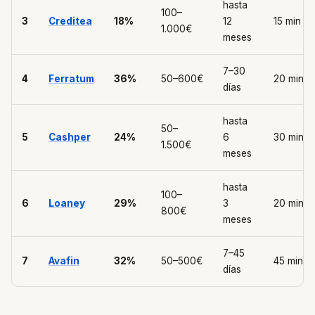
hasta
100–
3
Creditea
18%
12
15 min
1.000€
meses
7–30
4
Ferratum
36%
50–600€
20 min
días
hasta
50–
5
Cashper
24%
6
30 min
1.500€
meses
hasta
100–
6
Loaney
29%
3
20 min
800€
meses
7–45
7
Avafin
32%
50–500€
45 min
días