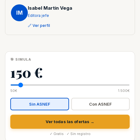
Isabel Martín Vega
IM
Editora jefe
🔗 Ver perfil
🎯 SIMULA
150 €
50€
1.500€
Sin ASNEF
Con ASNEF
Ver todas las ofertas →
✓ Gratis · ✓ Sin registro