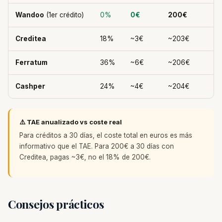
Wandoo
(1er crédito)
0%
0€
200€
Creditea
18%
~3€
~203€
Ferratum
36%
~6€
~206€
Cashper
24%
~4€
~204€
⚠️ TAE anualizado vs coste real
Para créditos a 30 días, el coste total en euros es más
informativo que el TAE. Para 200€ a 30 días con
Creditea, pagas ~3€, no el 18% de 200€.
Consejos prácticos