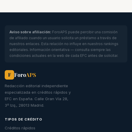
Aviso sobre afiliación:
ForoAPS puede percibir una comisión
de afiliado cuando un usuario solicita un préstamo a través de
nuestros enlaces. Esta relación no influye en nuestros rankings
editoriales. Información orientativa — consulta siempre las
condiciones actuales en la web de cada EFC antes de solicitar.
Foro
APS
F
Redacción editorial independiente
especializada en créditos rápidos y
EFC en España. Calle Gran Vía 28,
3º Izq., 28013 Madrid.
TIPOS DE CRÉDITO
Créditos rápidos