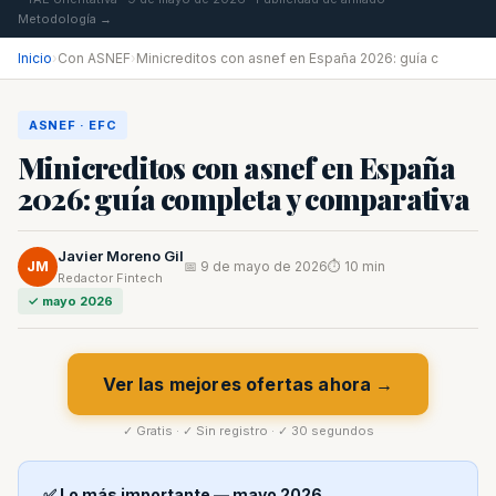
Metodología →
Inicio
›
Con ASNEF
›
Minicreditos con asnef en España 2026: guía c
ASNEF · EFC
Minicreditos con asnef en España
2026: guía completa y comparativa
Javier Moreno Gil
JM
📅 9 de mayo de 2026
⏱ 10 min
Redactor Fintech
✓ mayo 2026
Ver las mejores ofertas ahora →
✓ Gratis · ✓ Sin registro · ✓ 30 segundos
✅ Lo más importante — mayo 2026