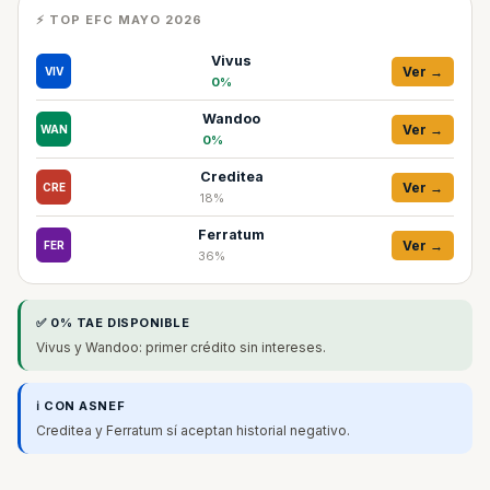
⚡ TOP EFC MAYO 2026
Vivus
Ver →
VIV
0%
Wandoo
Ver →
WAN
0%
Creditea
Ver →
CRE
18%
Ferratum
Ver →
FER
36%
✅ 0% TAE DISPONIBLE
Vivus y Wandoo: primer crédito sin intereses.
ℹ️ CON ASNEF
Creditea y Ferratum sí aceptan historial negativo.