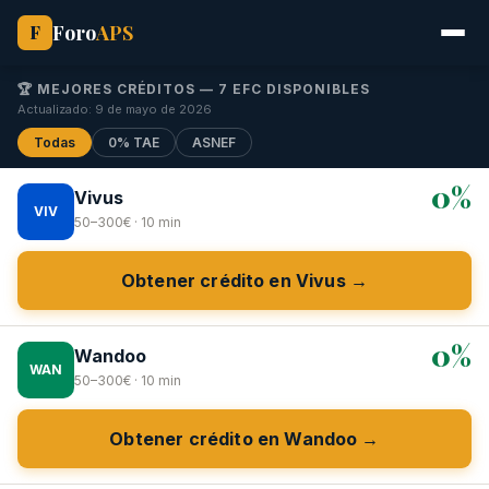
Foro
APS
F
🏆 MEJORES CRÉDITOS — 7 EFC DISPONIBLES
Actualizado: 9 de mayo de 2026
Todas
0% TAE
ASNEF
0%
Vivus
VIV
50–300€ · 10 min
Obtener crédito en Vivus →
0%
Wandoo
WAN
50–300€ · 10 min
Obtener crédito en Wandoo →