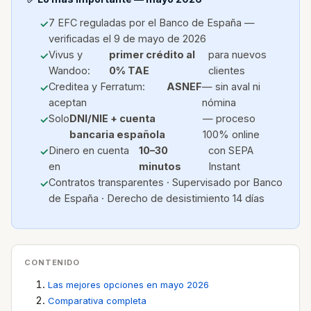
7 EFC reguladas por el Banco de España —
verificadas el 9 de mayo de 2026
Vivus y
primer crédito al
para nuevos
Wandoo:
0% TAE
clientes
Creditea y Ferratum:
ASNEF
— sin aval ni
aceptan
nómina
Solo
DNI/NIE + cuenta
— proceso
bancaria española
100% online
Dinero en cuenta
10–30
con SEPA
en
minutos
Instant
Contratos transparentes · Supervisado por Banco
de España · Derecho de desistimiento 14 días
CONTENIDO
Las mejores opciones en mayo 2026
Comparativa completa