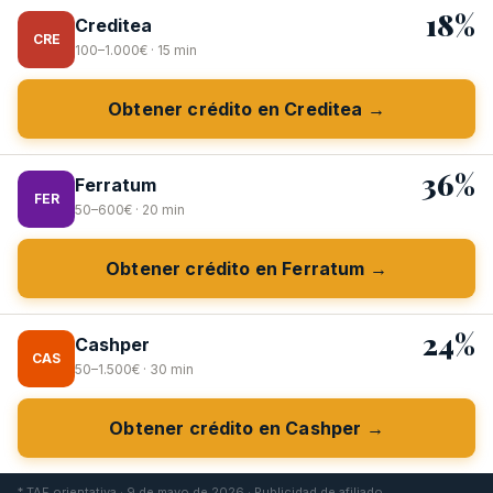
18%
Creditea
CRE
100–1.000€ · 15 min
Obtener crédito en Creditea →
36%
Ferratum
FER
50–600€ · 20 min
Obtener crédito en Ferratum →
24%
Cashper
CAS
50–1.500€ · 30 min
Obtener crédito en Cashper →
* TAE orientativa · 9 de mayo de 2026 · Publicidad de afiliado