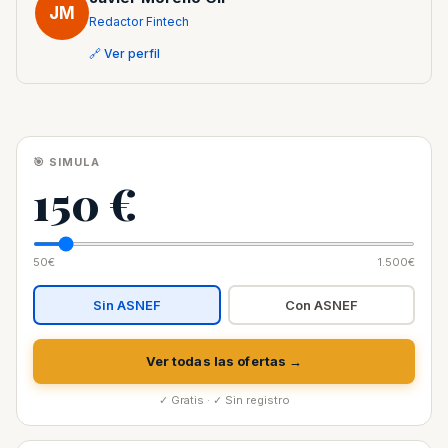
JM
Redactor Fintech
🔗 Ver perfil
🎯 SIMULA
150 €
50€
1.500€
Sin ASNEF
Con ASNEF
Ver todas las ofertas →
✓ Gratis · ✓ Sin registro