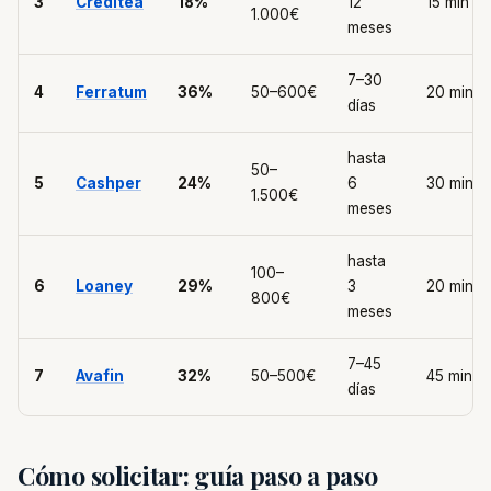
3
Creditea
18%
12
15 min
1.000€
meses
7–30
4
Ferratum
36%
50–600€
20 min
días
hasta
50–
5
Cashper
24%
6
30 min
1.500€
meses
hasta
100–
6
Loaney
29%
3
20 min
800€
meses
7–45
7
Avafin
32%
50–500€
45 min
días
Cómo solicitar: guía paso a paso