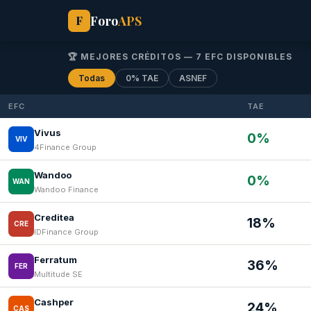
Foro
APS
F
🏆 MEJORES CRÉDITOS — 7 EFC DISPONIBLES
Todas
0% TAE
ASNEF
EFC
TAE
Vivus
0%
VIV
4Finance Group
Wandoo
0%
WAN
Wandoo Finance
Creditea
18%
CRE
IDFinance Group
Ferratum
36%
FER
Multitude SE
Cashper
24%
CAS