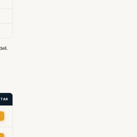
ell.
ITAR
→