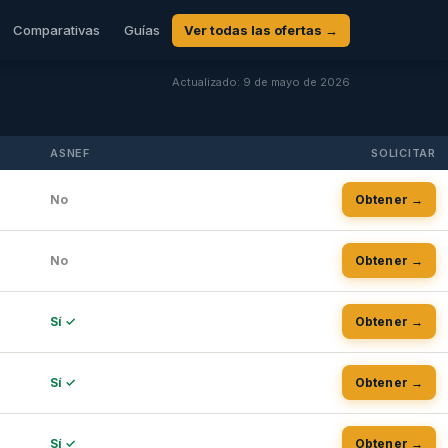
Comparativas
Guías
Ver todas las ofertas →
Actualizado: 9 de mayo de 2026
ASNEF
SOLICITAR
No
Obtener →
No
Obtener →
Sí ✓
Obtener →
Sí ✓
Obtener →
Sí ✓
Obtener →