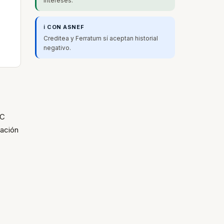
intereses.
ℹ️ CON ASNEF
Creditea y Ferratum sí aceptan historial
negativo.
FC
bación