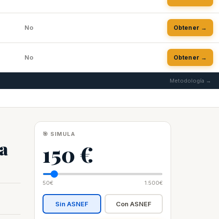
No
Obtener →
No
Obtener →
Metodología →
🎯 SIMULA
ña
150 €
50€
1.500€
Sin ASNEF
Con ASNEF