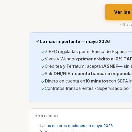
Ver las
✓ Grati
✅ Lo más importante — mayo 2026
7 EFC reguladas por el Banco de España —
Vivus y Wandoo:
primer crédito al 0% TA
Creditea y Ferratum: aceptan
ASNEF
— sin 
Solo
DNI/NIE + cuenta bancaria española
Dinero en cuenta en
10 minutos
con SEPA I
Contratos transparentes · Supervisado por
CONTENIDO
Las mejores opciones en mayo 2026