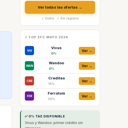
Ver todas las ofertas →
✓ Gratis · ✓ Sin registro
⚡ TOP EFC MAYO 2026
Vivus
Ver →
VIV
0%
Wandoo
Ver →
WAN
0%
Creditea
Ver →
CRE
18%
Ferratum
Ver →
FER
36%
✅ 0% TAE DISPONIBLE
Vivus y Wandoo: primer crédito sin