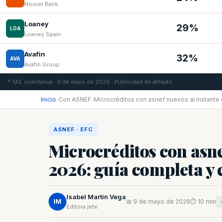
Novum Bank
Loaney
29%
LOA
Loaney Spain
Avafin
32%
AVA
Avafin Group
* TAE orientativa · 9 de mayo de 2026 · Publicidad de afiliado
Inicio
›
Con ASNEF
›
Microcréditos con asnef nuevos al instante
ASNEF · EFC
Microcréditos con asne
2026: guía completa y
Isabel Martín Vega
IM
📅 9 de mayo de 2026
⏱ 10 min
Editora jefe