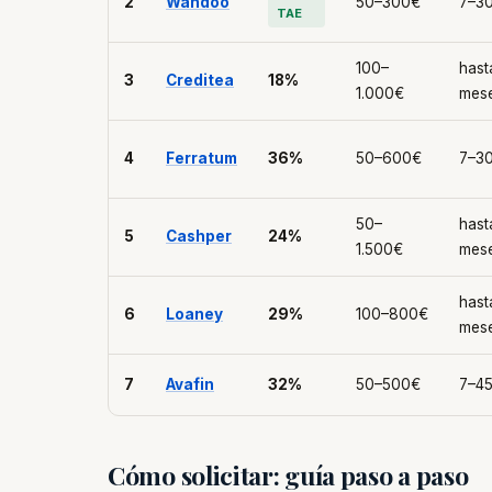
2
Wandoo
50–300€
7–30
TAE
100–
hast
3
Creditea
18%
1.000€
mes
4
Ferratum
36%
50–600€
7–30
50–
hast
5
Cashper
24%
1.500€
mes
hast
6
Loaney
29%
100–800€
mes
7
Avafin
32%
50–500€
7–45
Cómo solicitar: guía paso a paso