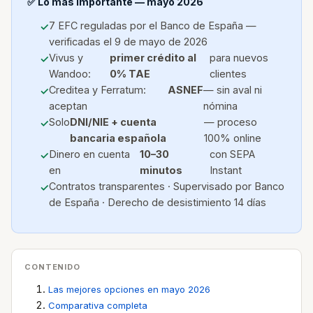
✅ Lo más importante — mayo 2026
7 EFC reguladas por el Banco de España —
verificadas el 9 de mayo de 2026
Vivus y
primer crédito al
para nuevos
Wandoo:
0% TAE
clientes
Creditea y Ferratum:
ASNEF
— sin aval ni
aceptan
nómina
Solo
DNI/NIE + cuenta
— proceso
bancaria española
100% online
Dinero en cuenta
10–30
con SEPA
en
minutos
Instant
Contratos transparentes · Supervisado por Banco
de España · Derecho de desistimiento 14 días
CONTENIDO
Las mejores opciones en mayo 2026
Comparativa completa