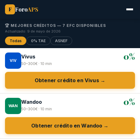
Foro
APS
F
🏆 MEJORES CRÉDITOS — 7 EFC DISPONIBLES
Actualizado: 9 de mayo de 2026
Todas
0% TAE
ASNEF
0%
Vivus
VIV
50–300€ · 10 min
Obtener crédito en Vivus →
0%
Wandoo
WAN
50–300€ · 10 min
Obtener crédito en Wandoo →