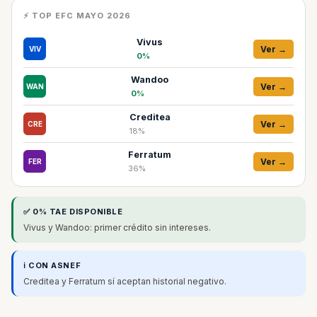
⚡ TOP EFC MAYO 2026
Vivus
Ver →
VIV
0%
Wandoo
Ver →
WAN
0%
Creditea
Ver →
CRE
18%
Ferratum
Ver →
FER
36%
✅ 0% TAE DISPONIBLE
Vivus y Wandoo: primer crédito sin intereses.
ℹ️ CON ASNEF
Creditea y Ferratum sí aceptan historial negativo.