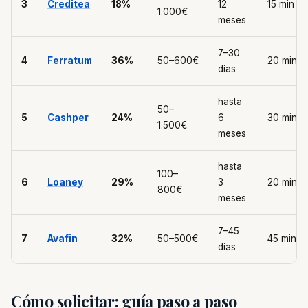
3
Creditea
18%
12
15 min
1.000€
meses
7–30
4
Ferratum
36%
50–600€
20 min
días
hasta
50–
5
Cashper
24%
6
30 min
1.500€
meses
hasta
100–
6
Loaney
29%
3
20 min
800€
meses
7–45
7
Avafin
32%
50–500€
45 min
días
Cómo solicitar: guía paso a paso