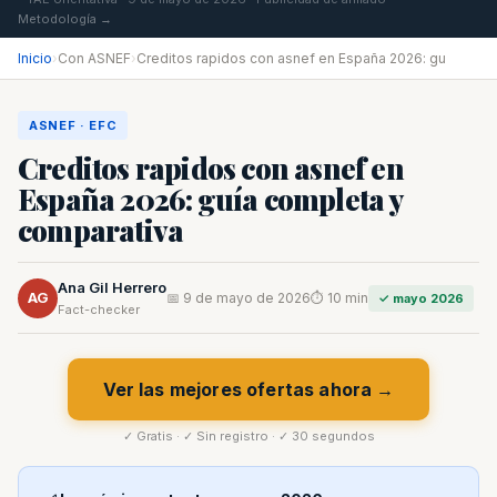
Metodología →
Inicio
›
Con ASNEF
›
Creditos rapidos con asnef en España 2026: gu
ASNEF · EFC
Creditos rapidos con asnef en
España 2026: guía completa y
comparativa
Ana Gil Herrero
AG
📅 9 de mayo de 2026
⏱ 10 min
✓ mayo 2026
Fact-checker
Ver las mejores ofertas ahora →
✓ Gratis · ✓ Sin registro · ✓ 30 segundos