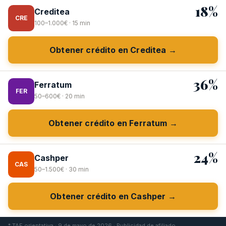
18%
Creditea
CRE
100–1.000€ · 15 min
Obtener crédito en Creditea →
36%
Ferratum
FER
50–600€ · 20 min
Obtener crédito en Ferratum →
24%
Cashper
CAS
50–1.500€ · 30 min
Obtener crédito en Cashper →
* TAE orientativa · 9 de mayo de 2026 · Publicidad de afiliado