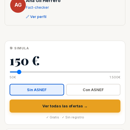
Ana Gil Herrero
AG
Fact-checker
🔗 Ver perfil
🎯 SIMULA
150 €
50€
1.500€
Sin ASNEF
Con ASNEF
Ver todas las ofertas →
✓ Gratis · ✓ Sin registro