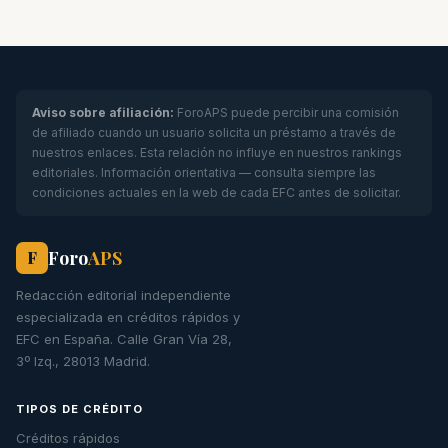
Aviso sobre afiliación:
ForoAPS puede percibir una comisión
de afiliado cuando un usuario solicita un préstamo a través de
nuestros enlaces. Esta relación no influye en nuestros rankings
editoriales. Información orientativa — consulta siempre las
condiciones actuales en la web de cada EFC antes de solicitar.
Foro
APS
F
Redacción editorial independiente
especializada en créditos rápidos y
EFC en España. Calle Gran Vía 28,
3º Izq., 28013 Madrid.
TIPOS DE CRÉDITO
Créditos rápidos