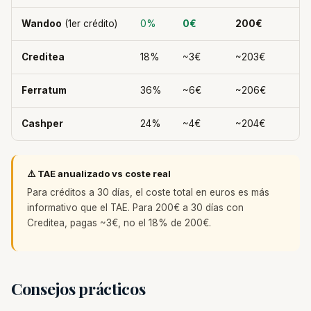
Wandoo
(1er crédito)
0%
0€
200€
Creditea
18%
~3€
~203€
Ferratum
36%
~6€
~206€
Cashper
24%
~4€
~204€
⚠️ TAE anualizado vs coste real
Para créditos a 30 días, el coste total en euros es más
informativo que el TAE. Para 200€ a 30 días con
Creditea, pagas ~3€, no el 18% de 200€.
Consejos prácticos