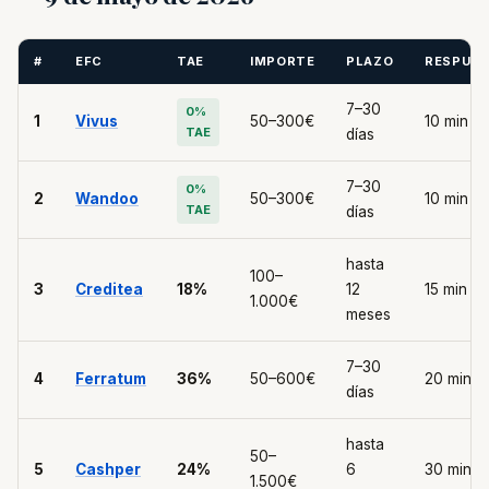
#
EFC
TAE
IMPORTE
PLAZO
RESPUE
7–30
0%
1
Vivus
50–300€
10 min
TAE
días
7–30
0%
2
Wandoo
50–300€
10 min
TAE
días
hasta
100–
3
Creditea
18%
12
15 min
1.000€
meses
7–30
4
Ferratum
36%
50–600€
20 min
días
hasta
50–
5
Cashper
24%
6
30 min
1.500€