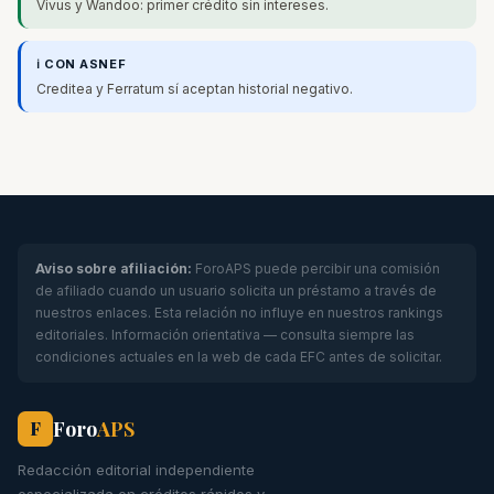
Vivus y Wandoo: primer crédito sin intereses.
ℹ️ CON ASNEF
Creditea y Ferratum sí aceptan historial negativo.
Aviso sobre afiliación:
ForoAPS puede percibir una comisión
de afiliado cuando un usuario solicita un préstamo a través de
nuestros enlaces. Esta relación no influye en nuestros rankings
editoriales. Información orientativa — consulta siempre las
condiciones actuales en la web de cada EFC antes de solicitar.
Foro
APS
F
Redacción editorial independiente