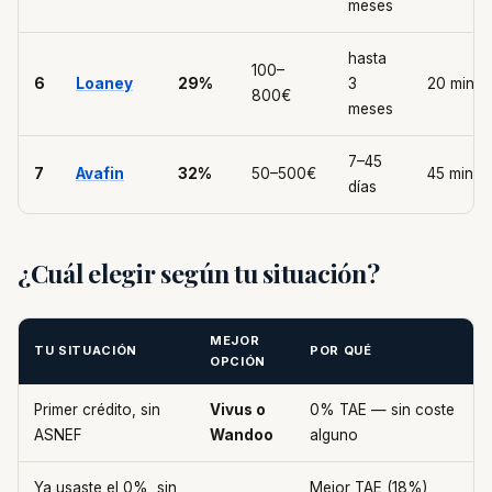
meses
hasta
100–
6
Loaney
29%
3
20 min
800€
meses
7–45
7
Avafin
32%
50–500€
45 min
días
¿Cuál elegir según tu situación?
MEJOR
TU SITUACIÓN
POR QUÉ
OPCIÓN
Primer crédito, sin
Vivus o
0% TAE — sin coste
ASNEF
Wandoo
alguno
Ya usaste el 0%, sin
Mejor TAE (18%),