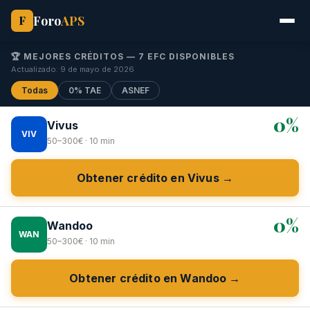
Foro
APS
F
🏆 MEJORES CRÉDITOS — 7 EFC DISPONIBLES
Actualizado: 9 de mayo de 2026
Todas
0% TAE
ASNEF
0%
Vivus
VIV
50–300€ · 10 min
Obtener crédito en Vivus →
0%
Wandoo
WAN
50–300€ · 10 min
Obtener crédito en Wandoo →