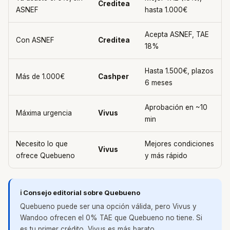
Creditea
ASNEF
hasta 1.000€
Acepta ASNEF, TAE
Con ASNEF
Creditea
18%
Hasta 1.500€, plazos
Más de 1.000€
Cashper
6 meses
Aprobación en ~10
Máxima urgencia
Vivus
min
Necesito lo que
Mejores condiciones
Vivus
ofrece Quebueno
y más rápido
ℹ️ Consejo editorial sobre Quebueno
Quebueno puede ser una opción válida, pero Vivus y
Wandoo ofrecen el 0% TAE que Quebueno no tiene. Si
es tu primer crédito, Vivus es más barato.