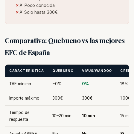
✗ Poco conocida
✗ Solo hasta 300€
Comparativa: Quebueno vs las mejores
EFC de España
CARACTERÍSTICA
QUEBUENO
VIVUS/WANDOO
CREDI
TAE mínima
~0%
0%
18%
Importe máximo
300€
300€
1.000€
Tiempo de
10–20 min
10 min
15 min
respuesta
Acepta ASNEF
No
No
Sí