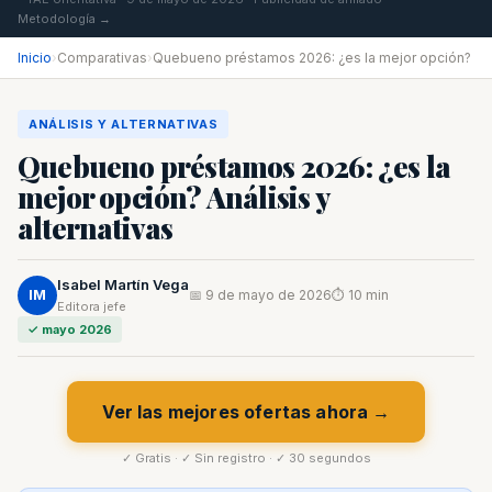
Metodología →
Inicio
›
Comparativas
›
Quebueno préstamos 2026: ¿es la mejor opción?
ANÁLISIS Y ALTERNATIVAS
Quebueno préstamos 2026: ¿es la
mejor opción? Análisis y
alternativas
Isabel Martín Vega
IM
📅 9 de mayo de 2026
⏱ 10 min
Editora jefe
✓ mayo 2026
Ver las mejores ofertas ahora →
✓ Gratis · ✓ Sin registro · ✓ 30 segundos