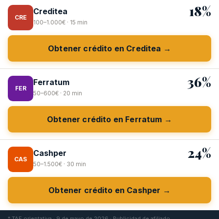
18%
Creditea
CRE
100–1.000€ · 15 min
Obtener crédito en Creditea →
36%
Ferratum
FER
50–600€ · 20 min
Obtener crédito en Ferratum →
24%
Cashper
CAS
50–1.500€ · 30 min
Obtener crédito en Cashper →
* TAE orientativa · 9 de mayo de 2026 · Publicidad de afiliado