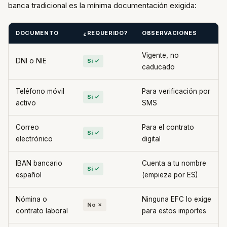
banca tradicional es la mínima documentación exigida:
DOCUMENTO
¿REQUERIDO?
OBSERVACIONES
Vigente, no
DNI o NIE
Sí ✓
caducado
Teléfono móvil
Para verificación por
Sí ✓
activo
SMS
Correo
Para el contrato
Sí ✓
electrónico
digital
IBAN bancario
Cuenta a tu nombre
Sí ✓
español
(empieza por ES)
Nómina o
Ninguna EFC lo exige
No ✗
contrato laboral
para estos importes