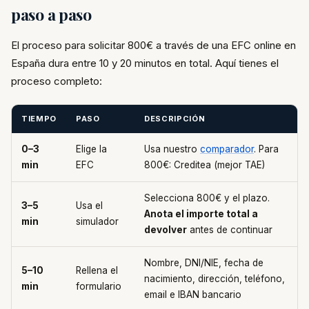
paso a paso
El proceso para solicitar 800€ a través de una EFC online en
España dura entre 10 y 20 minutos en total. Aquí tienes el
proceso completo:
TIEMPO
PASO
DESCRIPCIÓN
0–3
Elige la
Usa nuestro
comparador
. Para
min
EFC
800€: Creditea (mejor TAE)
Selecciona 800€ y el plazo.
3–5
Usa el
Anota el importe total a
min
simulador
devolver
antes de continuar
Nombre, DNI/NIE, fecha de
5–10
Rellena el
nacimiento, dirección, teléfono,
min
formulario
email e IBAN bancario