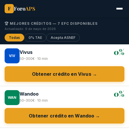
Foro
APS
F
🏆 MEJORES CRÉDITOS — 7 EFC DISPONIBLES
Actualizado: 9 de mayo de 2026
Todas
0% TAE
Acepta ASNEF
0%
Vivus
VIV
50–300€ · 10 min
Obtener crédito en Vivus →
0%
Wandoo
WAN
50–300€ · 10 min
Obtener crédito en Wandoo →