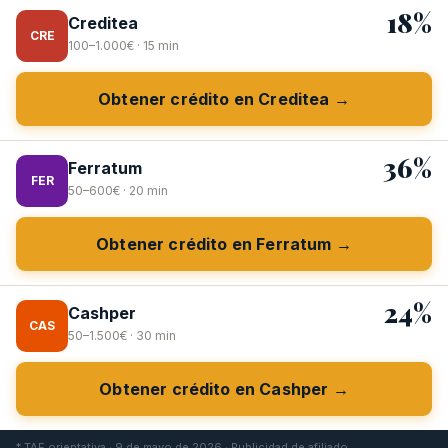
18%
Creditea
CRE
100–1.000€ · 15 min
Obtener crédito en Creditea →
36%
Ferratum
FER
50–600€ · 20 min
Obtener crédito en Ferratum →
24%
Cashper
CAS
50–1.500€ · 30 min
Obtener crédito en Cashper →
* TAE orientativa · 9 de mayo de 2026 · Publicidad de afiliado