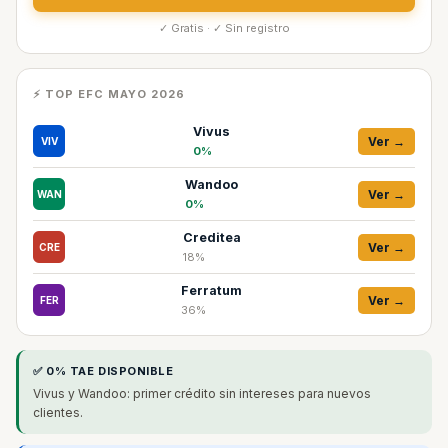
✓ Gratis · ✓ Sin registro
⚡ TOP EFC MAYO 2026
Vivus
Ver →
VIV
0%
Wandoo
Ver →
WAN
0%
Creditea
Ver →
CRE
18%
Ferratum
Ver →
FER
36%
✅ 0% TAE DISPONIBLE
Vivus y Wandoo: primer crédito sin intereses para nuevos
clientes.