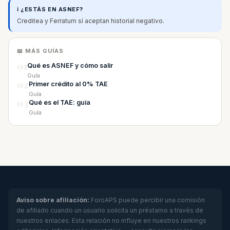
ℹ️ ¿ESTÁS EN ASNEF?
Creditea y Ferratum sí aceptan historial negativo.
📖 MÁS GUÍAS
01
Qué es ASNEF y cómo salir
Guía
02
Primer crédito al 0% TAE
Guía
03
Qué es el TAE: guía
Guía
Aviso sobre afiliación:
ForoAPS puede percibir una comisión
de afiliado cuando un usuario solicita un préstamo a través de
nuestros enlaces. Esta relación no influye en nuestros rankings