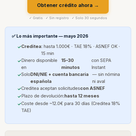
Obtener crédito ahora →
✓ Gratis · ✓ Sin registro · ✓ Solo 30 segundos
✅ Lo más importante — mayo 2026
Creditea
: hasta 1.000€ · TAE 18% · ASNEF OK ·
15 min
Dinero disponible
15–30
con SEPA
en
minutos
Instant
Solo
DNI/NIE + cuenta bancaria
— sin nómina
española
ni aval
Creditea aceptan solicitudes
con ASNEF
Plazo de devolución:
hasta 12 meses
Coste desde ~12.0€ para 30 días (Creditea 18%
TAE)