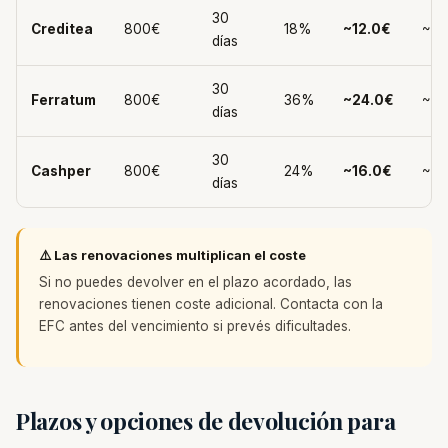
30
Creditea
800€
18%
~12.0€
~81
días
30
Ferratum
800€
36%
~24.0€
~82
días
30
Cashper
800€
24%
~16.0€
~81
días
⚠️ Las renovaciones multiplican el coste
Si no puedes devolver en el plazo acordado, las
renovaciones tienen coste adicional. Contacta con la
EFC antes del vencimiento si prevés dificultades.
Plazos y opciones de devolución para