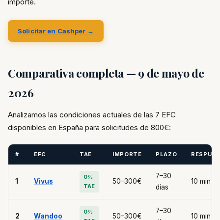
importe.
Solicitar en Cashper →
Comparativa completa — 9 de mayo de
2026
Analizamos las condiciones actuales de las 7 EFC
disponibles en España para solicitudes de 800€:
#
EFC
TAE
IMPORTE
PLAZO
RESPUE
7–30
0%
1
Vivus
50–300€
10 min
TAE
días
7–30
0%
2
Wandoo
50–300€
10 min