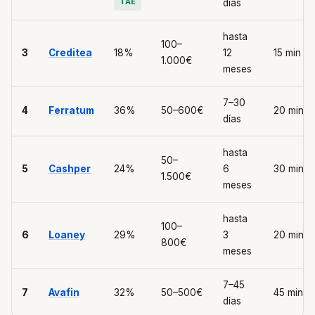
TAE
días
hasta
100–
3
Creditea
18%
12
15 min
1.000€
meses
7–30
4
Ferratum
36%
50–600€
20 min
días
hasta
50–
5
Cashper
24%
6
30 min
1.500€
meses
hasta
100–
6
Loaney
29%
3
20 min
800€
meses
7–45
7
Avafin
32%
50–500€
45 min
días