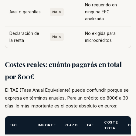
No requerido en
Aval o garantías
ninguna EFC
No ✗
analizada
Declaración de
No exigida para
No ✗
la renta
microcréditos
Costes reales: cuánto pagarás en total
por 800€
El TAE (Tasa Anual Equivalente) puede confundir porque se
expresa en términos anuales. Para un crédito de 800€ a 30
días, lo más importante es el coste absoluto en euros:
COSTE
EFC
IMPORTE
PLAZO
TAE
DEV
TOTAL