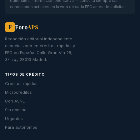
editoriales. Información orientativa — consulta siempre las
condiciones actuales en la web de cada EFC antes de solicitar.
Foro
APS
F
Redacción editorial independiente
especializada en créditos rápidos y
EFC en España. Calle Gran Vía 28,
3º Izq., 28013 Madrid.
TIPOS DE CRÉDITO
Créditos rápidos
Microcréditos
Con ASNEF
Sin nómina
Urgentes
Para autónomos