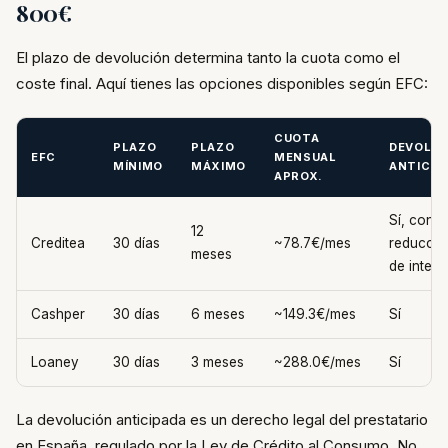
800€
El plazo de devolución determina tanto la cuota como el
coste final. Aquí tienes las opciones disponibles según EFC:
CUOTA
PLAZO
PLAZO
DEVOLUC
EFC
MENSUAL
MÍNIMO
MÁXIMO
ANTICIP
APROX.
Sí, con
12
Creditea
30 días
~78.7€/mes
reducció
meses
de intere
Cashper
30 días
6 meses
~149.3€/mes
Sí
Loaney
30 días
3 meses
~288.0€/mes
Sí
La devolución anticipada es un derecho legal del prestatario
en España, regulado por la Ley de Crédito al Consumo. No