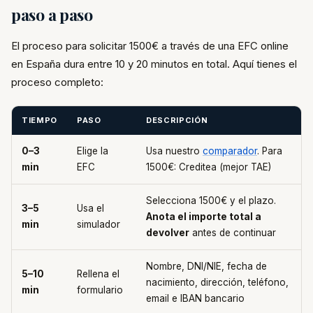
paso a paso
El proceso para solicitar 1500€ a través de una EFC online
en España dura entre 10 y 20 minutos en total. Aquí tienes el
proceso completo:
TIEMPO
PASO
DESCRIPCIÓN
0–3
Elige la
Usa nuestro
comparador
. Para
min
EFC
1500€: Creditea (mejor TAE)
Selecciona 1500€ y el plazo.
3–5
Usa el
Anota el importe total a
min
simulador
devolver
antes de continuar
Nombre, DNI/NIE, fecha de
5–10
Rellena el
nacimiento, dirección, teléfono,
min
formulario
email e IBAN bancario