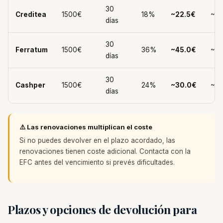
30
Creditea
1500€
18%
~22.5€
~15
días
30
Ferratum
1500€
36%
~45.0€
~15
días
30
Cashper
1500€
24%
~30.0€
~15
días
⚠️ Las renovaciones multiplican el coste
Si no puedes devolver en el plazo acordado, las
renovaciones tienen coste adicional. Contacta con la
EFC antes del vencimiento si prevés dificultades.
Plazos y opciones de devolución para