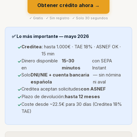
Obtener crédito ahora →
✓ Gratis · ✓ Sin registro · ✓ Solo 30 segundos
✅ Lo más importante — mayo 2026
Creditea
: hasta 1.000€ · TAE 18% · ASNEF OK ·
15 min
Dinero disponible
15–30
con SEPA
en
minutos
Instant
Solo
DNI/NIE + cuenta bancaria
— sin nómina
española
ni aval
Creditea aceptan solicitudes
con ASNEF
Plazo de devolución:
hasta 12 meses
Coste desde ~22.5€ para 30 días (Creditea 18%
TAE)