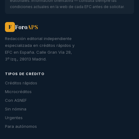
editoriales. Información orientativa — consulta siempre las
condiciones actuales en la web de cada EFC antes de solicitar.
Foro
APS
F
Redacción editorial independiente
especializada en créditos rápidos y
EFC en España. Calle Gran Vía 28,
3º Izq., 28013 Madrid.
TIPOS DE CRÉDITO
Créditos rápidos
Microcréditos
Con ASNEF
Sin nómina
Urgentes
Para autónomos