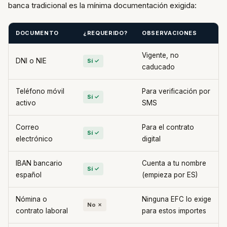
banca tradicional es la mínima documentación exigida:
DOCUMENTO
¿REQUERIDO?
OBSERVACIONES
Vigente, no
DNI o NIE
Sí ✓
caducado
Teléfono móvil
Para verificación por
Sí ✓
activo
SMS
Correo
Para el contrato
Sí ✓
electrónico
digital
IBAN bancario
Cuenta a tu nombre
Sí ✓
español
(empieza por ES)
Nómina o
Ninguna EFC lo exige
No ✗
contrato laboral
para estos importes