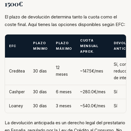
1500€
El plazo de devolución determina tanto la cuota como el
coste final. Aquí tienes las opciones disponibles según EFC:
CUOTA
PLAZO
PLAZO
DEVOLUC
EFC
MENSUAL
MÍNIMO
MÁXIMO
ANTICIP
APROX.
Sí, con
12
Creditea
30 días
~147.5€/mes
reducció
meses
de intere
Cashper
30 días
6 meses
~280.0€/mes
Sí
Loaney
30 días
3 meses
~540.0€/mes
Sí
La devolución anticipada es un derecho legal del prestatario
en España, regulado por la Ley de Crédito al Consumo. No