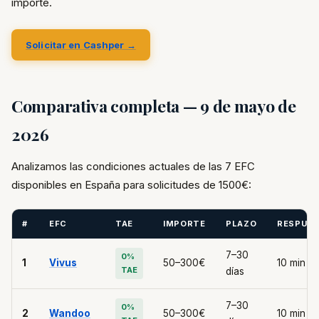
importe.
Solicitar en Cashper →
Comparativa completa — 9 de mayo de
2026
Analizamos las condiciones actuales de las 7 EFC
disponibles en España para solicitudes de 1500€:
#
EFC
TAE
IMPORTE
PLAZO
RESPUE
7–30
0%
1
Vivus
50–300€
10 min
TAE
días
7–30
0%
2
Wandoo
50–300€
10 min