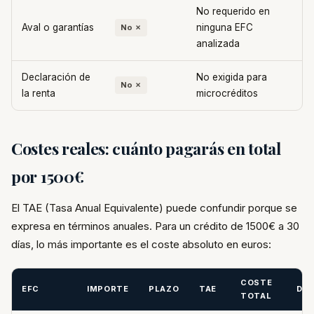
No requerido en
Aval o garantías
ninguna EFC
No ✗
analizada
Declaración de
No exigida para
No ✗
la renta
microcréditos
Costes reales: cuánto pagarás en total
por 1500€
El TAE (Tasa Anual Equivalente) puede confundir porque se
expresa en términos anuales. Para un crédito de 1500€ a 30
días, lo más importante es el coste absoluto en euros:
COSTE
EFC
IMPORTE
PLAZO
TAE
DEV
TOTAL