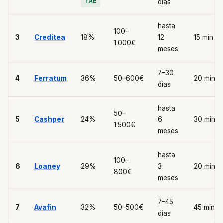
TAE
días
hasta
100–
3
Creditea
18%
12
15 min
1.000€
meses
7–30
4
Ferratum
36%
50–600€
20 min
días
hasta
50–
5
Cashper
24%
6
30 min
1.500€
meses
hasta
100–
6
Loaney
29%
3
20 min
800€
meses
7–45
7
Avafin
32%
50–500€
45 min
días