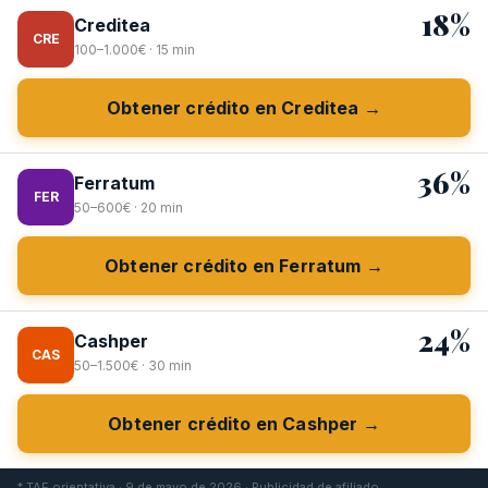
18%
Creditea
CRE
100–1.000€ · 15 min
Obtener crédito en Creditea →
36%
Ferratum
FER
50–600€ · 20 min
Obtener crédito en Ferratum →
24%
Cashper
CAS
50–1.500€ · 30 min
Obtener crédito en Cashper →
* TAE orientativa · 9 de mayo de 2026 · Publicidad de afiliado