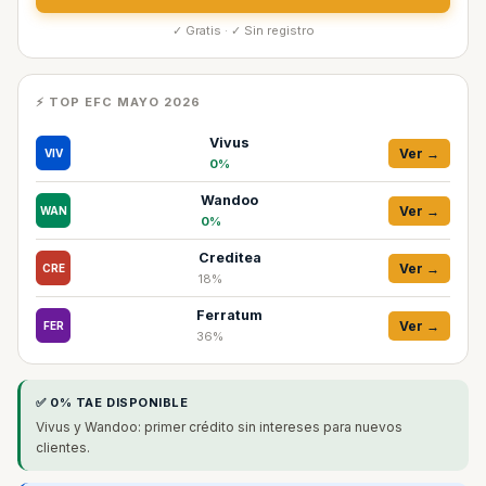
✓ Gratis · ✓ Sin registro
⚡ TOP EFC MAYO 2026
Vivus
Ver →
VIV
0%
Wandoo
Ver →
WAN
0%
Creditea
Ver →
CRE
18%
Ferratum
Ver →
FER
36%
✅ 0% TAE DISPONIBLE
Vivus y Wandoo: primer crédito sin intereses para nuevos
clientes.