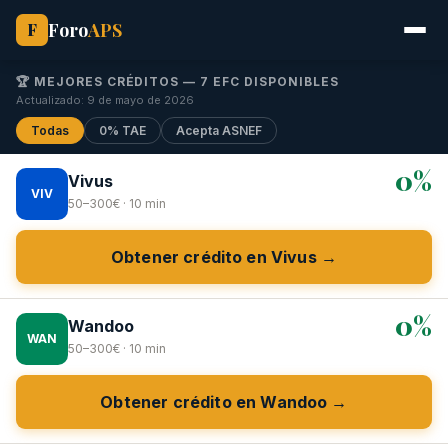
Foro
APS
F
🏆 MEJORES CRÉDITOS — 7 EFC DISPONIBLES
Actualizado: 9 de mayo de 2026
Todas
0% TAE
Acepta ASNEF
0%
Vivus
VIV
50–300€ · 10 min
Obtener crédito en Vivus →
0%
Wandoo
WAN
50–300€ · 10 min
Obtener crédito en Wandoo →