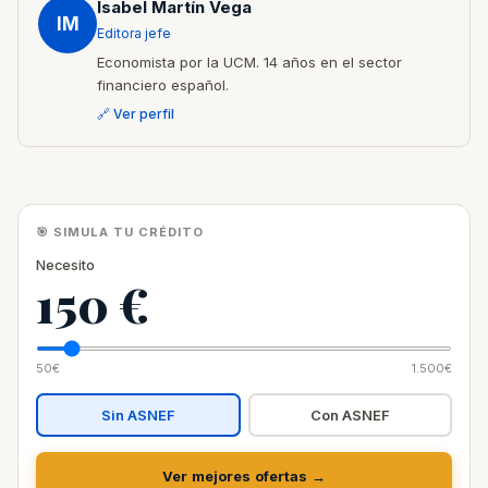
Isabel Martín Vega
IM
Editora jefe
Economista por la UCM. 14 años en el sector
financiero español.
🔗 Ver perfil
🎯 SIMULA TU CRÉDITO
Necesito
150 €
50€
1.500€
Sin ASNEF
Con ASNEF
Ver mejores ofertas →