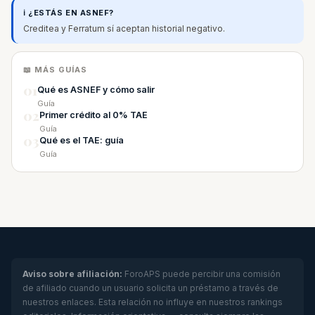
ℹ️ ¿ESTÁS EN ASNEF?
Creditea y Ferratum sí aceptan historial negativo.
📖 MÁS GUÍAS
01
Qué es ASNEF y cómo salir
Guía
02
Primer crédito al 0% TAE
Guía
03
Qué es el TAE: guía
Guía
Aviso sobre afiliación:
ForoAPS puede percibir una comisión
de afiliado cuando un usuario solicita un préstamo a través de
nuestros enlaces. Esta relación no influye en nuestros rankings