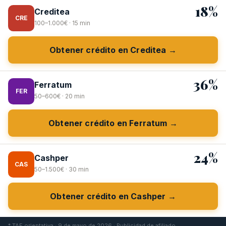
18%
Creditea
CRE
100–1.000€ · 15 min
Obtener crédito en Creditea →
36%
Ferratum
FER
50–600€ · 20 min
Obtener crédito en Ferratum →
24%
Cashper
CAS
50–1.500€ · 30 min
Obtener crédito en Cashper →
* TAE orientativa · 9 de mayo de 2026 · Publicidad de afiliado