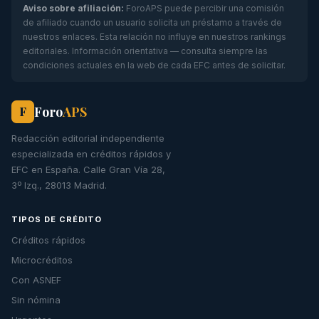
Aviso sobre afiliación:
ForoAPS puede percibir una comisión
de afiliado cuando un usuario solicita un préstamo a través de
nuestros enlaces. Esta relación no influye en nuestros rankings
editoriales. Información orientativa — consulta siempre las
condiciones actuales en la web de cada EFC antes de solicitar.
Foro
APS
F
Redacción editorial independiente
especializada en créditos rápidos y
EFC en España. Calle Gran Vía 28,
3º Izq., 28013 Madrid.
TIPOS DE CRÉDITO
Créditos rápidos
Microcréditos
Con ASNEF
Sin nómina