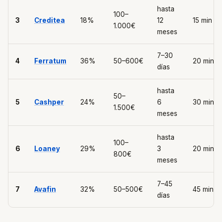
hasta
100–
3
Creditea
18%
12
15 min
1.000€
meses
7–30
4
Ferratum
36%
50–600€
20 min
días
hasta
50–
5
Cashper
24%
6
30 min
1.500€
meses
hasta
100–
6
Loaney
29%
3
20 min
800€
meses
7–45
7
Avafin
32%
50–500€
45 min
días