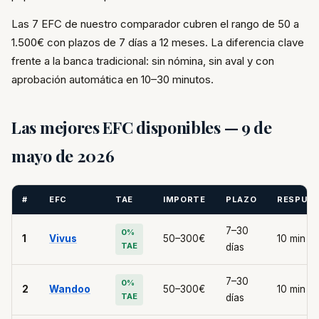
Las 7 EFC de nuestro comparador cubren el rango de 50 a
1.500€ con plazos de 7 días a 12 meses. La diferencia clave
frente a la banca tradicional: sin nómina, sin aval y con
aprobación automática en 10–30 minutos.
Las mejores EFC disponibles — 9 de
mayo de 2026
#
EFC
TAE
IMPORTE
PLAZO
RESPUE
7–30
0%
1
Vivus
50–300€
10 min
TAE
días
7–30
0%
2
Wandoo
50–300€
10 min
TAE
días