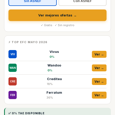
Sin ASNEF
Con ASNEF
Ver mejores ofertas →
✓ Gratis · ✓ Sin registro
⚡ TOP EFC MAYO 2026
Vivus
Ver →
VIV
0%
Wandoo
Ver →
WAN
0%
Creditea
Ver →
CRE
18%
Ferratum
Ver →
FER
36%
✅ 0% TAE DISPONIBLE