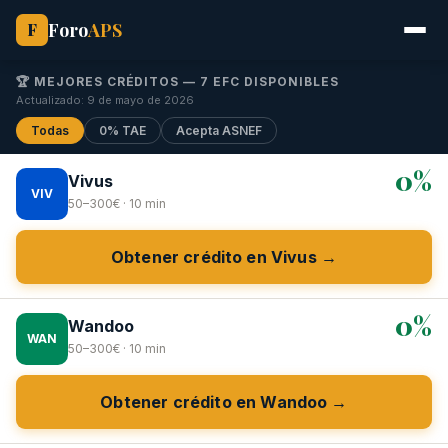
Foro
APS
F
🏆 MEJORES CRÉDITOS — 7 EFC DISPONIBLES
Actualizado: 9 de mayo de 2026
Todas
0% TAE
Acepta ASNEF
0%
Vivus
VIV
50–300€ · 10 min
Obtener crédito en Vivus →
0%
Wandoo
WAN
50–300€ · 10 min
Obtener crédito en Wandoo →