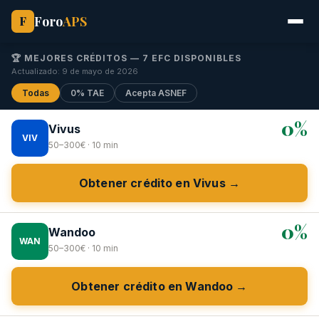
Foro
APS
F
🏆 MEJORES CRÉDITOS — 7 EFC DISPONIBLES
Actualizado: 9 de mayo de 2026
Todas
0% TAE
Acepta ASNEF
0%
Vivus
VIV
50–300€ · 10 min
Obtener crédito en Vivus →
0%
Wandoo
WAN
50–300€ · 10 min
Obtener crédito en Wandoo →