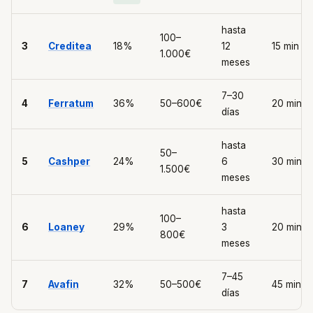
hasta
100–
3
Creditea
18%
12
15 min
1.000€
meses
7–30
4
Ferratum
36%
50–600€
20 min
días
hasta
50–
5
Cashper
24%
6
30 min
1.500€
meses
hasta
100–
6
Loaney
29%
3
20 min
800€
meses
7–45
7
Avafin
32%
50–500€
45 min
días