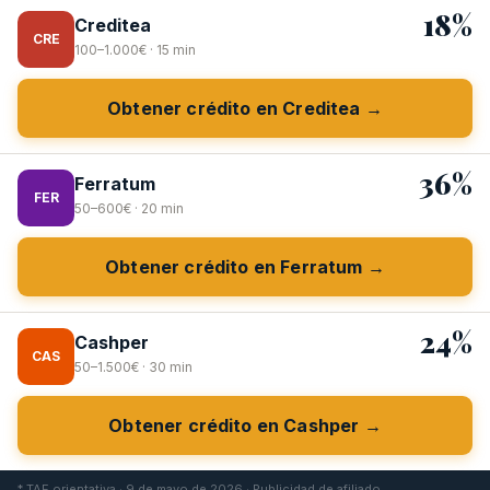
18%
Creditea
CRE
100–1.000€ · 15 min
Obtener crédito en Creditea →
36%
Ferratum
FER
50–600€ · 20 min
Obtener crédito en Ferratum →
24%
Cashper
CAS
50–1.500€ · 30 min
Obtener crédito en Cashper →
* TAE orientativa · 9 de mayo de 2026 · Publicidad de afiliado