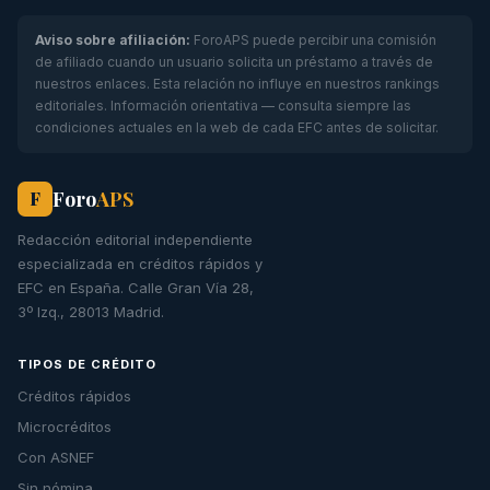
Aviso sobre afiliación:
ForoAPS puede percibir una comisión
de afiliado cuando un usuario solicita un préstamo a través de
nuestros enlaces. Esta relación no influye en nuestros rankings
editoriales. Información orientativa — consulta siempre las
condiciones actuales en la web de cada EFC antes de solicitar.
Foro
APS
F
Redacción editorial independiente
especializada en créditos rápidos y
EFC en España. Calle Gran Vía 28,
3º Izq., 28013 Madrid.
TIPOS DE CRÉDITO
Créditos rápidos
Microcréditos
Con ASNEF
Sin nómina