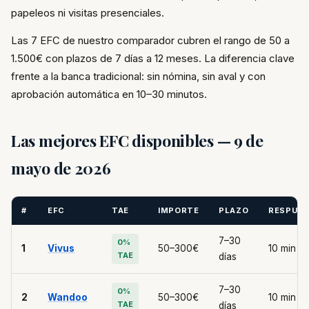
papeleos ni visitas presenciales.
Las 7 EFC de nuestro comparador cubren el rango de 50 a
1.500€ con plazos de 7 días a 12 meses. La diferencia clave
frente a la banca tradicional: sin nómina, sin aval y con
aprobación automática en 10–30 minutos.
Las mejores EFC disponibles — 9 de
mayo de 2026
#
EFC
TAE
IMPORTE
PLAZO
RESPUE
7–30
0%
1
Vivus
50–300€
10 min
TAE
días
7–30
0%
2
Wandoo
50–300€
10 min
TAE
días