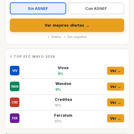
Sin ASNEF
Con ASNEF
Ver mejores ofertas →
✓ Gratis · ✓ Sin registro
⚡ TOP EFC MAYO 2026
Vivus
Ver →
VIV
0%
Wandoo
Ver →
WAN
0%
Creditea
Ver →
CRE
18%
Ferratum
Ver →
FER
36%