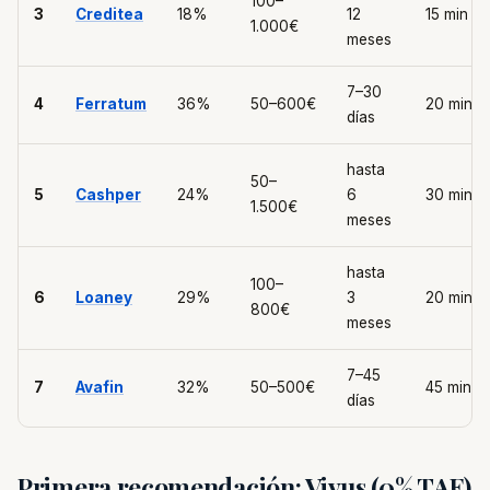
100–
3
Creditea
18%
12
15 min
1.000€
meses
7–30
4
Ferratum
36%
50–600€
20 min
días
hasta
50–
5
Cashper
24%
6
30 min
1.500€
meses
hasta
100–
6
Loaney
29%
3
20 min
800€
meses
7–45
7
Avafin
32%
50–500€
45 min
días
Primera recomendación: Vivus (0% TAE)