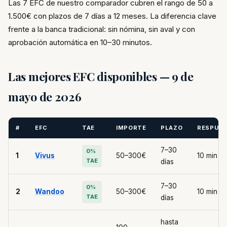
Las 7 EFC de nuestro comparador cubren el rango de 50 a
1.500€ con plazos de 7 días a 12 meses. La diferencia clave
frente a la banca tradicional: sin nómina, sin aval y con
aprobación automática en 10–30 minutos.
Las mejores EFC disponibles — 9 de
mayo de 2026
#
EFC
TAE
IMPORTE
PLAZO
RESPUE
7–30
0%
1
Vivus
50–300€
10 min
TAE
días
7–30
0%
2
Wandoo
50–300€
10 min
TAE
días
hasta