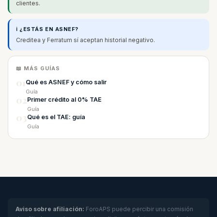
clientes.
ℹ️ ¿ESTÁS EN ASNEF?
Creditea y Ferratum sí aceptan historial negativo.
📖 MÁS GUÍAS
01
Qué es ASNEF y cómo salir
Guía
02
Primer crédito al 0% TAE
Guía
03
Qué es el TAE: guía
Guía
Aviso sobre afiliación:
ForoAPS puede percibir una comisión