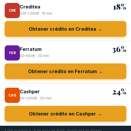
18%
Creditea
CRE
100–1.000€ · 15 min
Obtener crédito en Creditea →
36%
Ferratum
FER
50–600€ · 20 min
Obtener crédito en Ferratum →
24%
Cashper
CAS
50–1.500€ · 30 min
Obtener crédito en Cashper →
* TAE orientativa · 9 de mayo de 2026 · Publicidad de afiliado