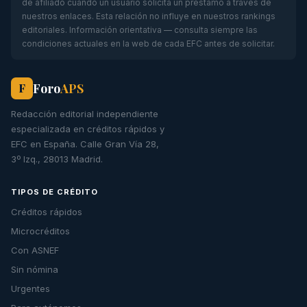
de afiliado cuando un usuario solicita un préstamo a través de
nuestros enlaces. Esta relación no influye en nuestros rankings
editoriales. Información orientativa — consulta siempre las
condiciones actuales en la web de cada EFC antes de solicitar.
Foro
APS
F
Redacción editorial independiente
especializada en créditos rápidos y
EFC en España. Calle Gran Vía 28,
3º Izq., 28013 Madrid.
TIPOS DE CRÉDITO
Créditos rápidos
Microcréditos
Con ASNEF
Sin nómina
Urgentes