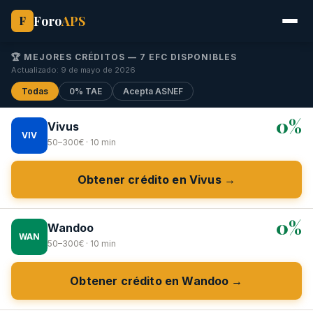
Foro
APS
F
🏆 MEJORES CRÉDITOS — 7 EFC DISPONIBLES
Actualizado: 9 de mayo de 2026
Todas
0% TAE
Acepta ASNEF
0%
Vivus
VIV
50–300€ · 10 min
Obtener crédito en Vivus →
0%
Wandoo
WAN
50–300€ · 10 min
Obtener crédito en Wandoo →