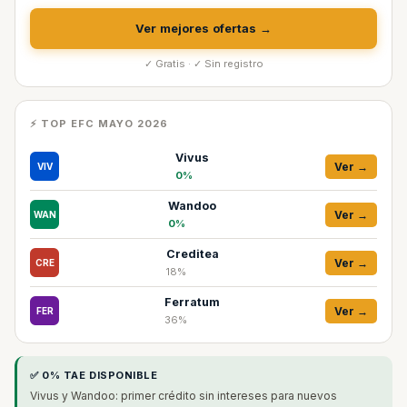
Ver mejores ofertas →
✓ Gratis · ✓ Sin registro
⚡ TOP EFC MAYO 2026
Vivus
Ver →
VIV
0%
Wandoo
Ver →
WAN
0%
Creditea
Ver →
CRE
18%
Ferratum
Ver →
FER
36%
✅ 0% TAE DISPONIBLE
Vivus y Wandoo: primer crédito sin intereses para nuevos