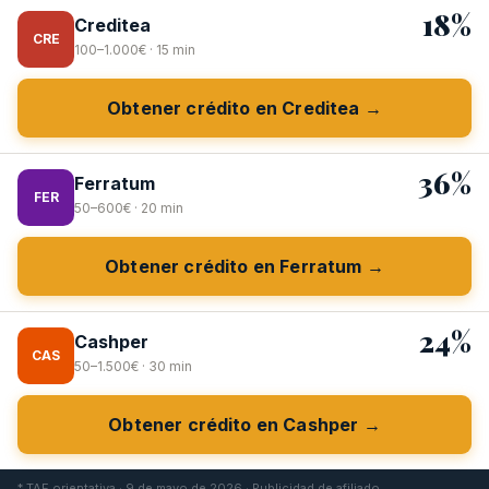
18%
Creditea
CRE
100–1.000€ · 15 min
Obtener crédito en Creditea →
36%
Ferratum
FER
50–600€ · 20 min
Obtener crédito en Ferratum →
24%
Cashper
CAS
50–1.500€ · 30 min
Obtener crédito en Cashper →
* TAE orientativa · 9 de mayo de 2026 · Publicidad de afiliado