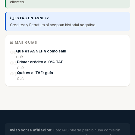
clientes.
ℹ️ ¿ESTÁS EN ASNEF?
Creditea y Ferratum sí aceptan historial negativo.
📖 MÁS GUÍAS
01
Qué es ASNEF y cómo salir
Guía
02
Primer crédito al 0% TAE
Guía
03
Qué es el TAE: guía
Guía
Aviso sobre afiliación:
ForoAPS puede percibir una comisión