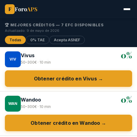
Foro
APS
F
🏆 MEJORES CRÉDITOS — 7 EFC DISPONIBLES
Actualizado: 9 de mayo de 2026
Todas
0% TAE
Acepta ASNEF
0%
Vivus
VIV
50–300€ · 10 min
Obtener crédito en Vivus →
0%
Wandoo
WAN
50–300€ · 10 min
Obtener crédito en Wandoo →