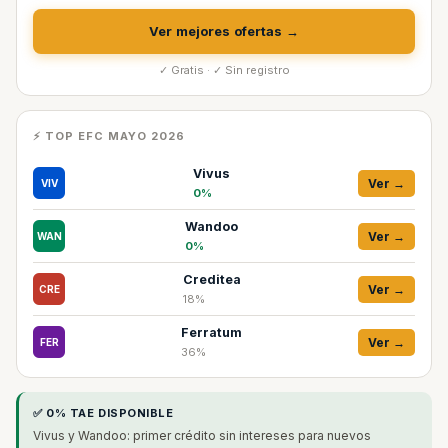
Ver mejores ofertas →
✓ Gratis · ✓ Sin registro
⚡ TOP EFC MAYO 2026
Vivus
Ver →
VIV
0%
Wandoo
Ver →
WAN
0%
Creditea
Ver →
CRE
18%
Ferratum
Ver →
FER
36%
✅ 0% TAE DISPONIBLE
Vivus y Wandoo: primer crédito sin intereses para nuevos