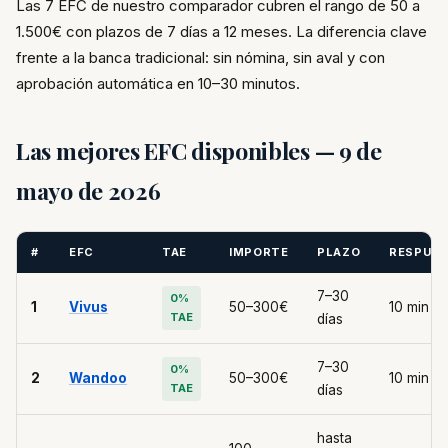
Las 7 EFC de nuestro comparador cubren el rango de 50 a
1.500€ con plazos de 7 días a 12 meses. La diferencia clave
frente a la banca tradicional: sin nómina, sin aval y con
aprobación automática en 10–30 minutos.
Las mejores EFC disponibles — 9 de
mayo de 2026
#
EFC
TAE
IMPORTE
PLAZO
RESPUE
7–30
0%
1
Vivus
50–300€
10 min
TAE
días
7–30
0%
2
Wandoo
50–300€
10 min
TAE
días
hasta