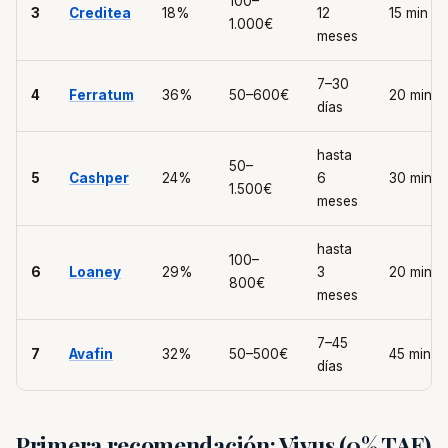
100–
3
Creditea
18%
12
15 min
1.000€
meses
7–30
4
Ferratum
36%
50–600€
20 min
días
hasta
50–
5
Cashper
24%
6
30 min
1.500€
meses
hasta
100–
6
Loaney
29%
3
20 min
800€
meses
7–45
7
Avafin
32%
50–500€
45 min
días
Primera recomendación: Vivus (0% TAE)