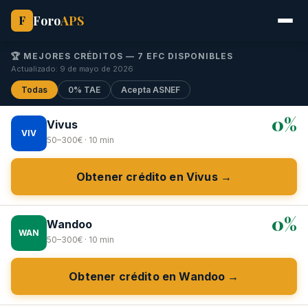
Foro
APS
F
🏆 MEJORES CRÉDITOS — 7 EFC DISPONIBLES
Actualizado: 9 de mayo de 2026
Todas
0% TAE
Acepta ASNEF
0%
Vivus
VIV
50–300€ · 10 min
Obtener crédito en Vivus →
0%
Wandoo
WAN
50–300€ · 10 min
Obtener crédito en Wandoo →