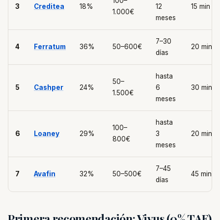
100–
3
Creditea
18%
12
15 min
1.000€
meses
7–30
4
Ferratum
36%
50–600€
20 min
días
hasta
50–
5
Cashper
24%
6
30 min
1.500€
meses
hasta
100–
6
Loaney
29%
3
20 min
800€
meses
7–45
7
Avafin
32%
50–500€
45 min
días
Primera recomendación: Vivus (0% TAE)