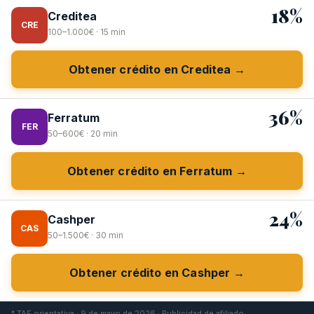
18%
Creditea
CRE
100–1.000€ · 15 min
Obtener crédito en Creditea →
36%
Ferratum
FER
50–600€ · 20 min
Obtener crédito en Ferratum →
24%
Cashper
CAS
50–1.500€ · 30 min
Obtener crédito en Cashper →
* TAE orientativa · 9 de mayo de 2026 · Publicidad de afiliado