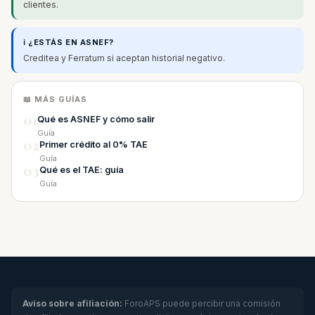
clientes.
ℹ️ ¿ESTÁS EN ASNEF?
Creditea y Ferratum sí aceptan historial negativo.
📖 MÁS GUÍAS
01
Qué es ASNEF y cómo salir
Guía
02
Primer crédito al 0% TAE
Guía
03
Qué es el TAE: guía
Guía
Aviso sobre afiliación:
ForoAPS puede percibir una comisión