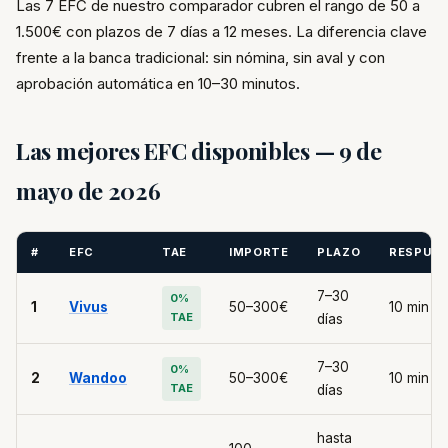
Las 7 EFC de nuestro comparador cubren el rango de 50 a
1.500€ con plazos de 7 días a 12 meses. La diferencia clave
frente a la banca tradicional: sin nómina, sin aval y con
aprobación automática en 10–30 minutos.
Las mejores EFC disponibles — 9 de
mayo de 2026
#
EFC
TAE
IMPORTE
PLAZO
RESPUE
7–30
0%
1
Vivus
50–300€
10 min
TAE
días
7–30
0%
2
Wandoo
50–300€
10 min
TAE
días
hasta