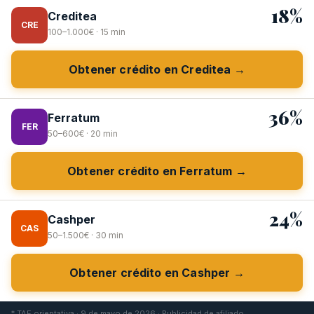
18%
Creditea
CRE
100–1.000€ · 15 min
Obtener crédito en Creditea →
36%
Ferratum
FER
50–600€ · 20 min
Obtener crédito en Ferratum →
24%
Cashper
CAS
50–1.500€ · 30 min
Obtener crédito en Cashper →
* TAE orientativa · 9 de mayo de 2026 · Publicidad de afiliado