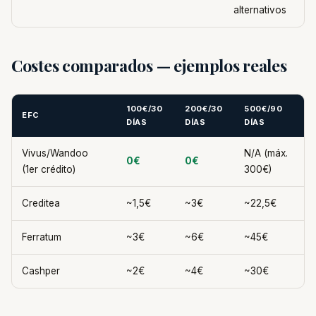
alternativos
Costes comparados — ejemplos reales
100€/30
200€/30
500€/90
EFC
DÍAS
DÍAS
DÍAS
Vivus/Wandoo
N/A (máx.
0€
0€
(1er crédito)
300€)
Creditea
~1,5€
~3€
~22,5€
Ferratum
~3€
~6€
~45€
Cashper
~2€
~4€
~30€