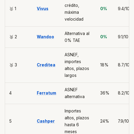
crédito,
🥇 1
Vivus
0%
9.4/10
máxima
velocidad
Alternativa al
🥈 2
Wandoo
0%
9.1/10
0% TAE
ASNEF,
importes
🥉 3
Creditea
18%
8.7/10
altos, plazos
largos
ASNEF
4
Ferratum
36%
8.2/10
alternativa
Importes
altos, plazos
5
Cashper
24%
7.9/10
hasta 6
meses