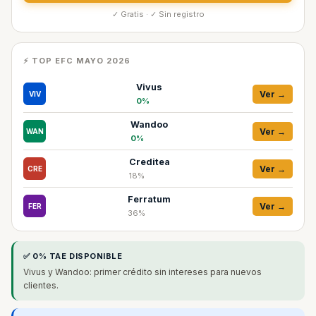
✓ Gratis · ✓ Sin registro
⚡ TOP EFC MAYO 2026
Vivus
Ver →
VIV
0%
Wandoo
Ver →
WAN
0%
Creditea
Ver →
CRE
18%
Ferratum
Ver →
FER
36%
✅ 0% TAE DISPONIBLE
Vivus y Wandoo: primer crédito sin intereses para nuevos
clientes.