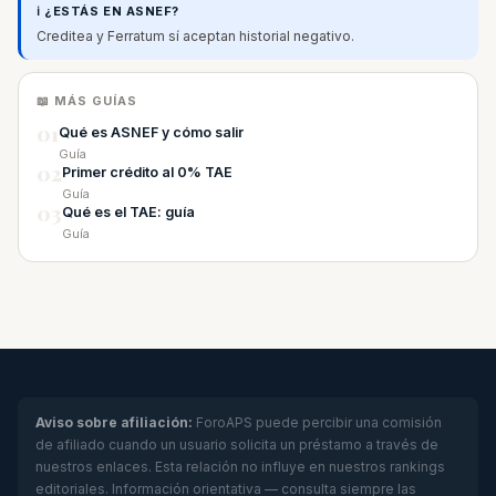
ℹ️ ¿ESTÁS EN ASNEF?
Creditea y Ferratum sí aceptan historial negativo.
📖 MÁS GUÍAS
01
Qué es ASNEF y cómo salir
Guía
02
Primer crédito al 0% TAE
Guía
03
Qué es el TAE: guía
Guía
Aviso sobre afiliación:
ForoAPS puede percibir una comisión
de afiliado cuando un usuario solicita un préstamo a través de
nuestros enlaces. Esta relación no influye en nuestros rankings
editoriales. Información orientativa — consulta siempre las