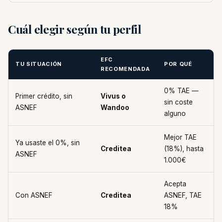
Cuál elegir según tu perfil
EFC
TU SITUACIÓN
POR QUÉ
RECOMENDADA
0% TAE —
Primer crédito, sin
Vivus o
sin coste
ASNEF
Wandoo
alguno
Mejor TAE
Ya usaste el 0%, sin
Creditea
(18%), hasta
ASNEF
1.000€
Acepta
Con ASNEF
Creditea
ASNEF, TAE
18%