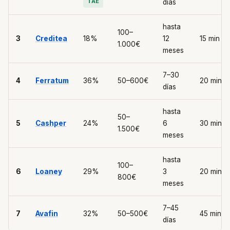
TAE
días
hasta
100–
3
Creditea
18%
12
15 min
1.000€
meses
7–30
4
Ferratum
36%
50–600€
20 min
días
hasta
50–
5
Cashper
24%
6
30 min
1.500€
meses
hasta
100–
6
Loaney
29%
3
20 min
800€
meses
7–45
7
Avafin
32%
50–500€
45 min
días