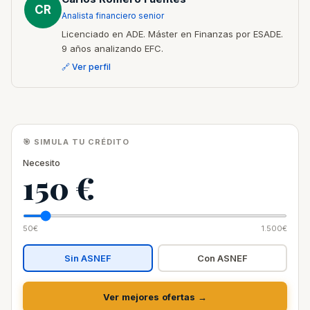
CR
Analista financiero senior
Licenciado en ADE. Máster en Finanzas por ESADE.
9 años analizando EFC.
🔗 Ver perfil
🎯 SIMULA TU CRÉDITO
Necesito
150 €
50€
1.500€
Sin ASNEF
Con ASNEF
Ver mejores ofertas →