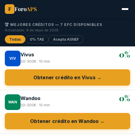
Foro
APS
F
🏆 MEJORES CRÉDITOS — 7 EFC DISPONIBLES
Actualizado: 9 de mayo de 2026
Todas
0% TAE
Acepta ASNEF
0%
Vivus
VIV
50–300€ · 10 min
Obtener crédito en Vivus →
0%
Wandoo
WAN
50–300€ · 10 min
Obtener crédito en Wandoo →