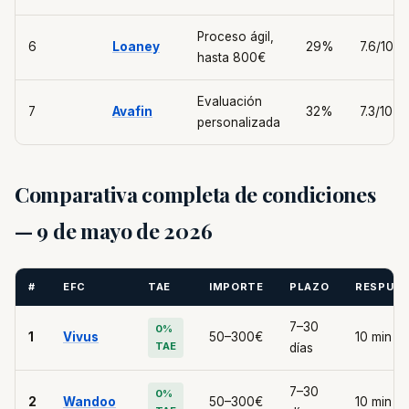
Proceso ágil,
6
Loaney
29%
7.6/10
hasta 800€
Evaluación
7
Avafin
32%
7.3/10
personalizada
Comparativa completa de condiciones
— 9 de mayo de 2026
#
EFC
TAE
IMPORTE
PLAZO
RESPUE
7–30
0%
1
Vivus
50–300€
10 min
TAE
días
7–30
0%
2
Wandoo
50–300€
10 min