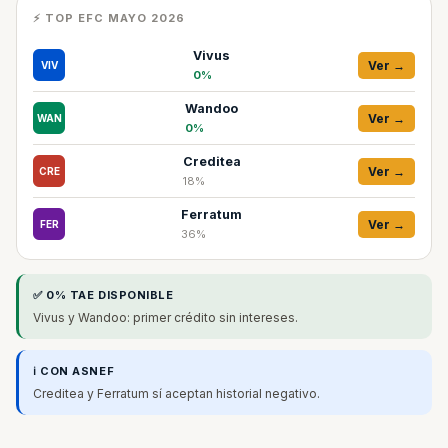
⚡ TOP EFC MAYO 2026
Vivus
Ver →
VIV
0%
Wandoo
Ver →
WAN
0%
Creditea
Ver →
CRE
18%
Ferratum
Ver →
FER
36%
✅ 0% TAE DISPONIBLE
Vivus y Wandoo: primer crédito sin intereses.
ℹ️ CON ASNEF
Creditea y Ferratum sí aceptan historial negativo.