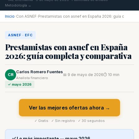
Metodología →
Inicio
›
Con ASNEF
›
Prestamistas con asnef en España 2026: guía c
ASNEF · EFC
Prestamistas con asnef en España
2026: guía completa y comparativa
Carlos Romero Fuentes
CR
📅 9 de mayo de 2026
⏱ 10 min
Analista financiero
✓ mayo 2026
Ver las mejores ofertas ahora →
✓ Gratis · ✓ Sin registro · ✓ 30 segundos
✅ Lo más importante — mayo 2026