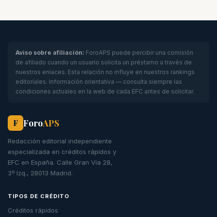
Aviso sobre afiliación:
ForoAPS puede percibir una comisión
de afiliado cuando un usuario solicita un préstamo a través de
nuestros enlaces. Esta relación no influye en nuestros rankings
editoriales. Información orientativa — consulta siempre las
condiciones actuales en la web de cada EFC antes de solicitar.
Foro
APS
F
Redacción editorial independiente
especializada en créditos rápidos y
EFC en España. Calle Gran Vía 28,
3º Izq., 28013 Madrid.
TIPOS DE CRÉDITO
Créditos rápidos