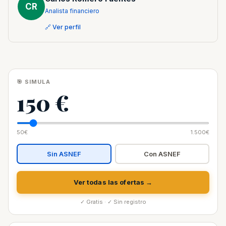
CR
Analista financiero
🔗 Ver perfil
🎯 SIMULA
150 €
50€
1.500€
Sin ASNEF
Con ASNEF
Ver todas las ofertas →
✓ Gratis · ✓ Sin registro