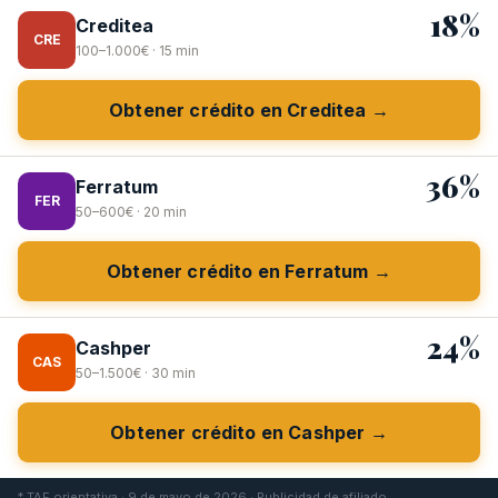
18%
Creditea
CRE
100–1.000€ · 15 min
Obtener crédito en Creditea →
36%
Ferratum
FER
50–600€ · 20 min
Obtener crédito en Ferratum →
24%
Cashper
CAS
50–1.500€ · 30 min
Obtener crédito en Cashper →
* TAE orientativa · 9 de mayo de 2026 · Publicidad de afiliado