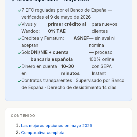
7 EFC reguladas por el Banco de España —
verificadas el 9 de mayo de 2026
Vivus y
primer crédito al
para nuevos
Wandoo:
0% TAE
clientes
Creditea y Ferratum:
ASNEF
— sin aval ni
aceptan
nómina
Solo
DNI/NIE + cuenta
— proceso
bancaria española
100% online
Dinero en cuenta
10–30
con SEPA
en
minutos
Instant
Contratos transparentes · Supervisado por Banco
de España · Derecho de desistimiento 14 días
CONTENIDO
Las mejores opciones en mayo 2026
Comparativa completa