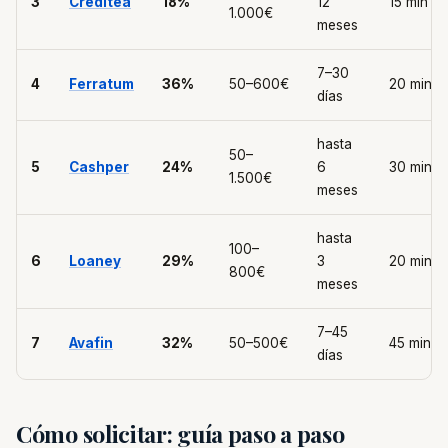
3
Creditea
18%
12
15 min
1.000€
meses
7–30
4
Ferratum
36%
50–600€
20 min
días
hasta
50–
5
Cashper
24%
6
30 min
1.500€
meses
hasta
100–
6
Loaney
29%
3
20 min
800€
meses
7–45
7
Avafin
32%
50–500€
45 min
días
Cómo solicitar: guía paso a paso