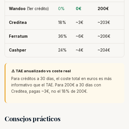
Wandoo
(1er crédito)
0%
0€
200€
Creditea
18%
~3€
~203€
Ferratum
36%
~6€
~206€
Cashper
24%
~4€
~204€
⚠️ TAE anualizado vs coste real
Para créditos a 30 días, el coste total en euros es más
informativo que el TAE. Para 200€ a 30 días con
Creditea, pagas ~3€, no el 18% de 200€.
Consejos prácticos