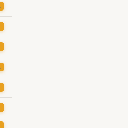
→
→
→
→
→
→
→