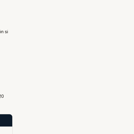
n si
20