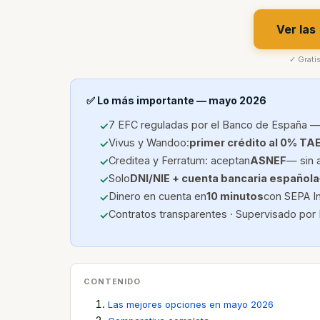
Ver las
✓ Grati
✅ Lo más importante — mayo 2026
7 EFC reguladas por el Banco de España —
Vivus y Wandoo:
primer crédito al 0% TA
Creditea y Ferratum: aceptan
ASNEF
— sin 
Solo
DNI/NIE + cuenta bancaria española
Dinero en cuenta en
10 minutos
con SEPA I
Contratos transparentes · Supervisado por
CONTENIDO
Las mejores opciones en mayo 2026