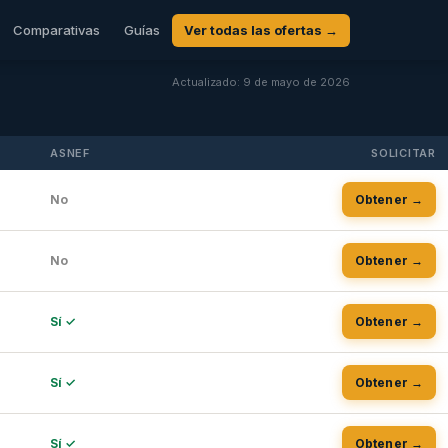
Comparativas
Guías
Ver todas las ofertas →
Actualizado: 9 de mayo de 2026
ASNEF
SOLICITAR
No
Obtener →
No
Obtener →
Sí ✓
Obtener →
Sí ✓
Obtener →
Sí ✓
Obtener →