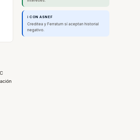
intereses.
ℹ️ CON ASNEF
Creditea y Ferratum sí aceptan historial
negativo.
FC
bación