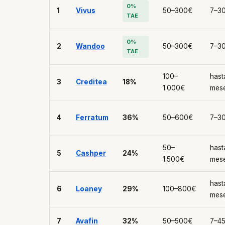
0%
1
Vivus
50–300€
7–30
TAE
0%
2
Wandoo
50–300€
7–30
TAE
100–
hast
3
Creditea
18%
1.000€
mes
4
Ferratum
36%
50–600€
7–30
50–
hast
5
Cashper
24%
1.500€
mes
hast
6
Loaney
29%
100–800€
mes
7
Avafin
32%
50–500€
7–45