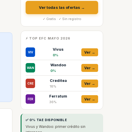
Ver todas las ofertas →
✓ Gratis · ✓ Sin registro
⚡ TOP EFC MAYO 2026
Vivus
Ver →
VIV
0%
Wandoo
Ver →
WAN
0%
Creditea
Ver →
CRE
18%
Ferratum
Ver →
FER
36%
✅ 0% TAE DISPONIBLE
Vivus y Wandoo: primer crédito sin