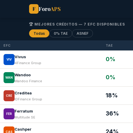
Foro
APS
F
🏆 MEJORES CRÉDITOS — 7 EFC DISPONIBLES
Todas
0% TAE
ASNEF
EFC
TAE
Vivus
0%
VIV
4Finance Group
Wandoo
0%
WAN
Wandoo Finance
Creditea
18%
CRE
IDFinance Group
Ferratum
36%
FER
Multitude SE
Cashper
24%
CAS