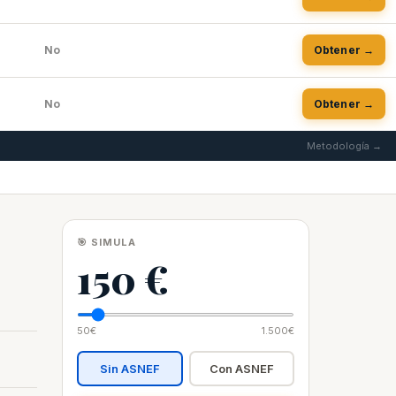
No
Obtener →
No
Obtener →
Metodología →
🎯 SIMULA
150 €
50€
1.500€
Sin ASNEF
Con ASNEF