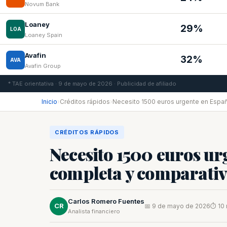
Novum Bank
Loaney
29%
LOA
Loaney Spain
Avafin
32%
AVA
Avafin Group
* TAE orientativa · 9 de mayo de 2026 · Publicidad de afiliado
Inicio
›
Créditos rápidos
›
Necesito 1500 euros urgente en Españ
CRÉDITOS RÁPIDOS
Necesito 1500 euros ur
completa y comparati
Carlos Romero Fuentes
CR
📅 9 de mayo de 2026
⏱ 10 
Analista financiero