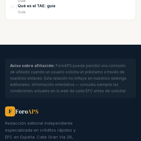
Guía
03
Qué es el TAE: guía
Guía
Aviso sobre afiliación:
ForoAPS puede percibir una comisión
de afiliado cuando un usuario solicita un préstamo a través de
nuestros enlaces. Esta relación no influye en nuestros rankings
editoriales. Información orientativa — consulta siempre las
condiciones actuales en la web de cada EFC antes de solicitar.
Foro
APS
F
Redacción editorial independiente
especializada en créditos rápidos y
EFC en España. Calle Gran Vía 28,