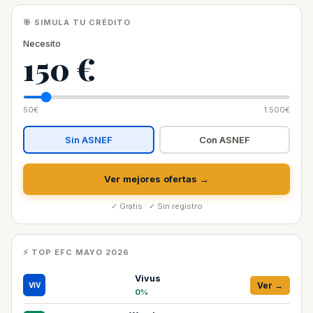
🎯 SIMULA TU CRÉDITO
Necesito
150 €
50€
1.500€
Sin ASNEF
Con ASNEF
Ver mejores ofertas →
✓ Gratis · ✓ Sin registro
⚡ TOP EFC MAYO 2026
Vivus
Ver →
VIV
0%