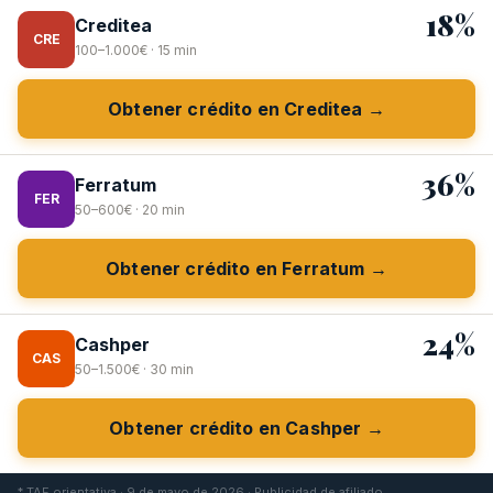
18%
Creditea
CRE
100–1.000€ · 15 min
Obtener crédito en Creditea →
36%
Ferratum
FER
50–600€ · 20 min
Obtener crédito en Ferratum →
24%
Cashper
CAS
50–1.500€ · 30 min
Obtener crédito en Cashper →
* TAE orientativa · 9 de mayo de 2026 · Publicidad de afiliado