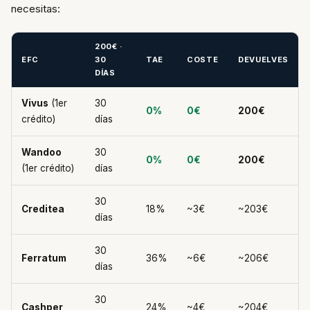
necesitas:
200€ ·
EFC
30
TAE
COSTE
DEVUELVES
DÍAS
Vivus
(1er
30
0%
0€
200€
crédito)
días
Wandoo
30
0%
0€
200€
(1er crédito)
días
30
Creditea
18%
~3€
~203€
días
30
Ferratum
36%
~6€
~206€
días
30
Cashper
24%
~4€
~204€