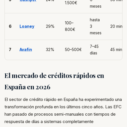
1.500€
meses
hasta
100–
6
Loaney
29%
3
20 min
800€
meses
7–45
7
Avafin
32%
50–500€
45 min
días
El mercado de créditos rápidos en
España en 2026
El sector de crédito rápido en España ha experimentado una
transformación profunda en los últimos cinco años. Las EFC
han pasado de procesos semi-manuales con tiempos de
respuesta de días a sistemas completamente