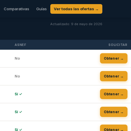
Comparativas
Guías
Ver todas las ofertas →
Actualizado: 9 de mayo de 2026
ASNEF
SOLICITAR
No
Obtener →
No
Obtener →
Sí ✓
Obtener →
Sí ✓
Obtener →
Sí ✓
Obtener →