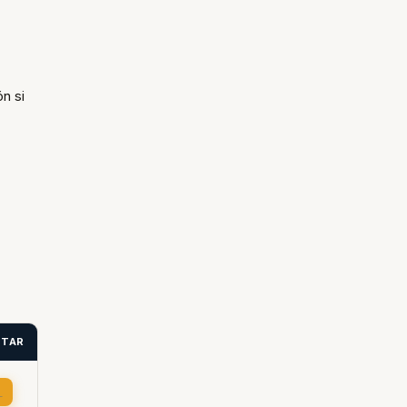
n si
ITAR
→