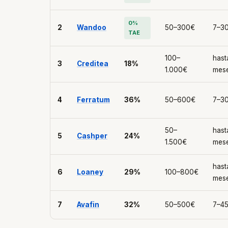
0%
2
Wandoo
50–300€
7–30
TAE
100–
hast
3
Creditea
18%
1.000€
mes
4
Ferratum
36%
50–600€
7–30
50–
hast
5
Cashper
24%
1.500€
mes
hast
6
Loaney
29%
100–800€
mes
7
Avafin
32%
50–500€
7–45