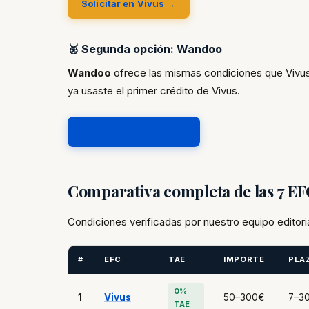
Solicitar en Vivus →
🥈 Segunda opción: Wandoo
Wandoo
ofrece las mismas condiciones que Vivus
ya usaste el primer crédito de Vivus.
Solicitar en Wandoo →
Comparativa completa de las 7 E
Condiciones verificadas por nuestro equipo editori
#
EFC
TAE
IMPORTE
PLA
0%
1
Vivus
50–300€
7–30
TAE