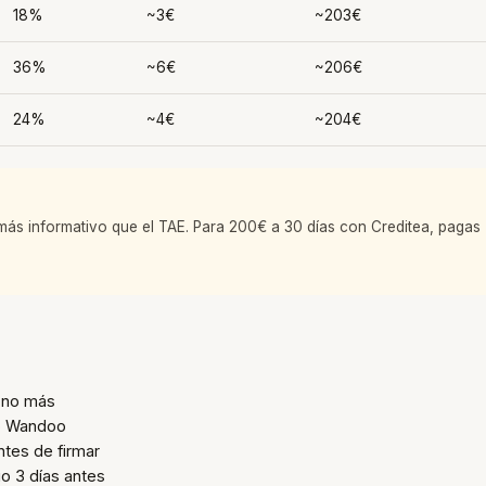
18%
~3€
~203€
36%
~6€
~206€
24%
~4€
~204€
s más informativo que el TAE. Para 200€ a 30 días con Creditea, pagas
— no más
 o Wandoo
ntes de firmar
io 3 días antes