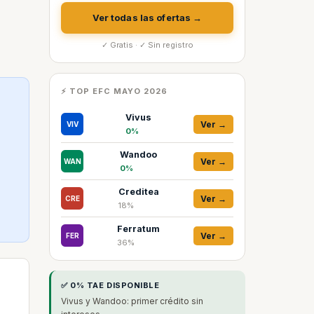
Ver todas las ofertas →
✓ Gratis · ✓ Sin registro
⚡ TOP EFC MAYO 2026
Vivus
Ver →
VIV
0%
Wandoo
Ver →
WAN
0%
Creditea
Ver →
CRE
18%
Ferratum
Ver →
FER
36%
✅ 0% TAE DISPONIBLE
Vivus y Wandoo: primer crédito sin