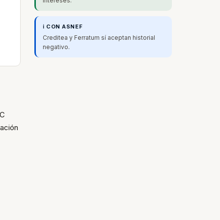
intereses.
ℹ️ CON ASNEF
Creditea y Ferratum sí aceptan historial
negativo.
FC
bación