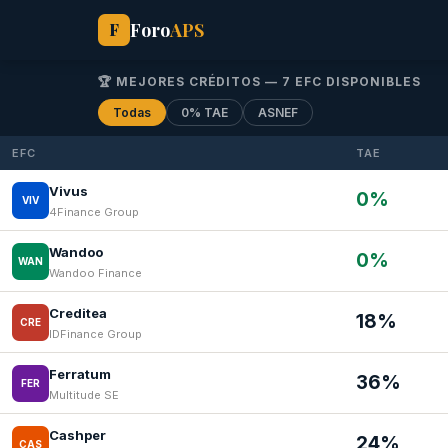
Foro
APS
F
🏆 MEJORES CRÉDITOS — 7 EFC DISPONIBLES
Todas
0% TAE
ASNEF
EFC
TAE
Vivus
0%
VIV
4Finance Group
Wandoo
0%
WAN
Wandoo Finance
Creditea
18%
CRE
IDFinance Group
Ferratum
36%
FER
Multitude SE
Cashper
24%
CAS