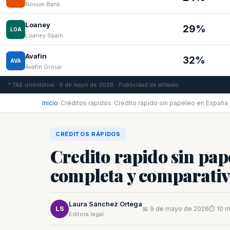
Novum Bank
Loaney
29%
LOA
Loaney Spain
Avafin
32%
AVA
Avafin Group
* TAE orientativa · 9 de mayo de 2026 · Publicidad de afiliado
Inicio
›
Créditos rápidos
›
Credito rapido sin papeleo en España
CRÉDITOS RÁPIDOS
Credito rapido sin pap
completa y comparati
Laura Sánchez Ortega
LS
📅 9 de mayo de 2026
⏱ 10 m
Editora legal