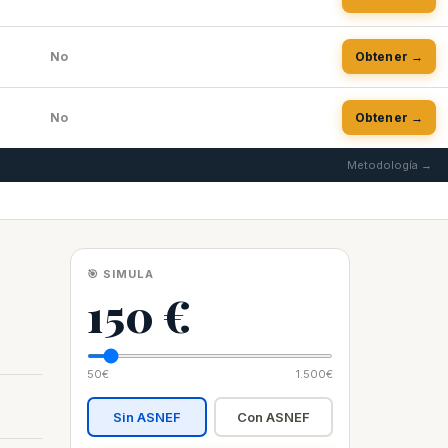
No
Obtener →
No
Obtener →
Metodología →
🎯 SIMULA
150 €
50€
1.500€
Sin ASNEF
Con ASNEF