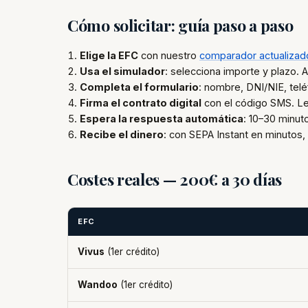
Cómo solicitar: guía paso a paso
Elige la EFC
con nuestro
comparador actualizad
Usa el simulador
: selecciona importe y plazo. A
Completa el formulario
: nombre, DNI/NIE, tel
Firma el contrato digital
con el código SMS. Lee
Espera la respuesta automática
: 10–30 minut
Recibe el dinero
: con SEPA Instant en minutos, 
Costes reales — 200€ a 30 días
EFC
Vivus
(1er crédito)
Wandoo
(1er crédito)