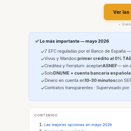
Ver las
✓ Grati
✅ Lo más importante — mayo 2026
7 EFC reguladas por el Banco de España —
Vivus y Wandoo:
primer crédito al 0% TA
Creditea y Ferratum: aceptan
ASNEF
— sin 
Solo
DNI/NIE + cuenta bancaria española
Dinero en cuenta en
10–30 minutos
con SEP
Contratos transparentes · Supervisado por
CONTENIDO
Las mejores opciones en mayo 2026