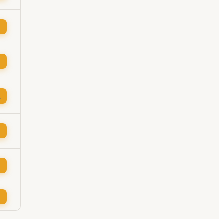
→
→
→
→
→
→