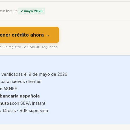
min lectura
✓ mayo 2026
ener crédito ahora →
 ✓ Sin registro · ✓ Solo 30 segundos
 verificadas el 9 de mayo de 2026
E
para nuevos clientes
con ASNEF
 bancaria española
inutos
con SEPA Instant
 14 días · BdE supervisa