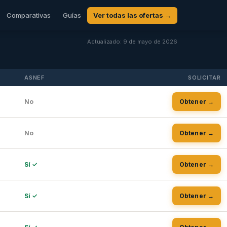
Comparativas
Guías
Ver todas las ofertas →
Actualizado: 9 de mayo de 2026
ASNEF
SOLICITAR
No
Obtener →
No
Obtener →
Sí ✓
Obtener →
Sí ✓
Obtener →