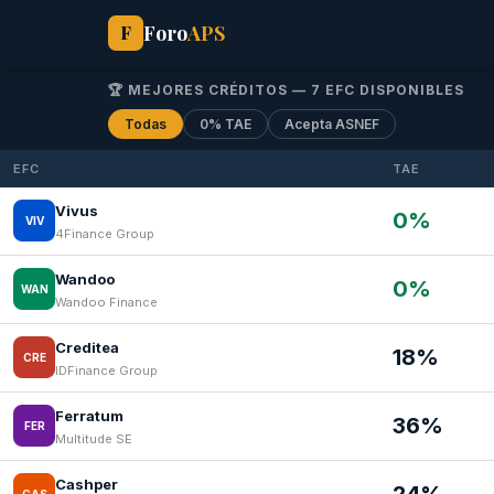
Foro
APS
F
🏆 MEJORES CRÉDITOS — 7 EFC DISPONIBLES
Todas
0% TAE
Acepta ASNEF
EFC
TAE
Vivus
0%
VIV
4Finance Group
Wandoo
0%
WAN
Wandoo Finance
Creditea
18%
CRE
IDFinance Group
Ferratum
36%
FER
Multitude SE
Cashper