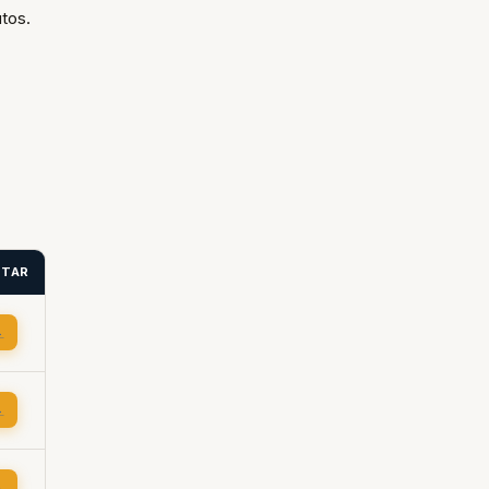
tos.
ITAR
→
→
→