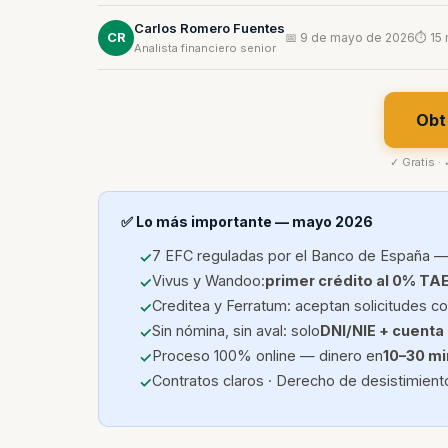
Carlos Romero Fuentes
CR
📅 9 de mayo de 2026
⏱ 15 
Analista financiero senior
Obt
✓ Gratis ·
✅ Lo más importante — mayo 2026
7 EFC reguladas por el Banco de España —
Vivus y Wandoo:
primer crédito al 0% TA
Creditea y Ferratum: aceptan solicitudes 
Sin nómina, sin aval: solo
DNI/NIE + cuenta
Proceso 100% online — dinero en
10–30 m
Contratos claros · Derecho de desistimiento