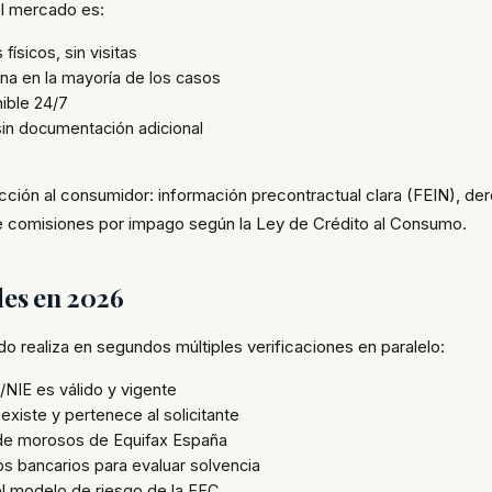
el mercado es:
 físicos, sin visitas
ana en la mayoría de los casos
ible 24/7
 sin documentación adicional
cción al consumidor: información precontractual clara (FEIN), de
 de comisiones por impago según la Ley de Crédito al Consumo.
des en 2026
do realiza en segundos múltiples verificaciones en paralelo:
/NIE es válido y vigente
xiste y pertenece al solicitante
ero de morosos de Equifax España
os bancarios para evaluar solvencia
el modelo de riesgo de la EFC