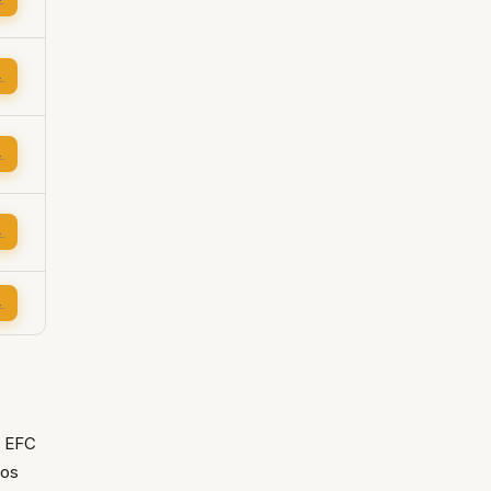
→
→
→
→
s EFC
dos