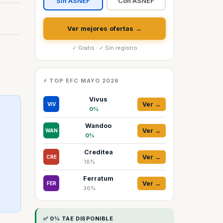
Sin ASNEF
Con ASNEF
Ver mejores ofertas →
✓ Gratis · ✓ Sin registro
⚡ TOP EFC MAYO 2026
Vivus
Ver →
VIV
0%
Wandoo
Ver →
WAN
0%
Creditea
Ver →
CRE
18%
Ferratum
Ver →
FER
36%
✅ 0% TAE DISPONIBLE