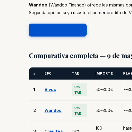
Wandoo
(Wandoo Finance) ofrece las mismas con
Segunda opción si ya usaste el primer crédito de V
Solicitar en Creditea →
Comparativa completa — 9 de ma
#
EFC
TAE
IMPORTE
PLA
0%
1
Vivus
50–300€
7–30
TAE
0%
2
Wandoo
50–300€
7–30
TAE
100–
hast
3
Creditea
18%