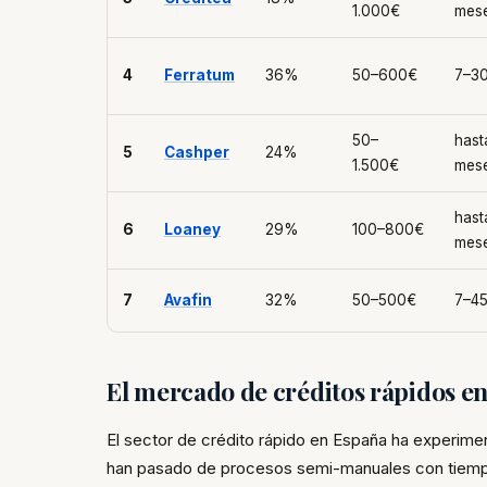
1.000€
mes
4
Ferratum
36%
50–600€
7–30
50–
hast
5
Cashper
24%
1.500€
mes
hast
6
Loaney
29%
100–800€
mes
7
Avafin
32%
50–500€
7–45
El mercado de créditos rápidos e
El sector de crédito rápido en España ha experime
han pasado de procesos semi-manuales con tiemp