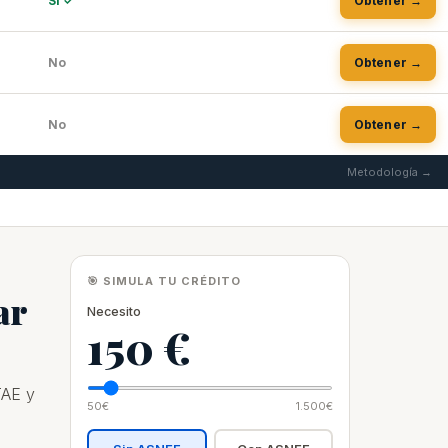
Sí ✓
Obtener →
No
Obtener →
No
Obtener →
Metodología →
🎯 SIMULA TU CRÉDITO
ar
Necesito
150 €
TAE y
50€
1.500€