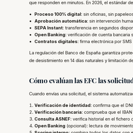
que responden en minutos. En 2026, el estándar d
Proceso 100% digital
: sin oficinas, sin papeleos
Aprobación automática
: sin intervención hum
SEPA Instant
: transferencia en segundos dispon
Open Banking
: verificación de cuenta bancaria
Contratos digitales
: firma electrónica por SMS
La regulación del Banco de España garantiza prote
de desistimiento en 14 días naturales y limitación
Cómo evalúan las EFC las solicitu
Cuando envías una solicitud, el sistema automatiza
Verificación de identidad
: confirma que el DNI
Verificación bancaria
: comprueba que el IBAN e
Consulta ASNEF
: verifica historial en el fich
Open Banking
(opcional): lectura de movimient
Scoring interno
: combina todos los datos con 