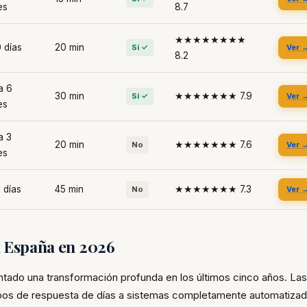
es
8.7
★★★★★★★★
 días
20 min
Sí ✓
Ver 
8.2
a 6
30 min
★★★★★★★ 7.9
Sí ✓
Ver 
es
a 3
20 min
★★★★★★★ 7.6
No
Ver 
es
 días
45 min
★★★★★★★ 7.3
No
Ver 
n España en 2026
ntado una transformación profunda en los últimos cinco años. La
os de respuesta de días a sistemas completamente automatiza