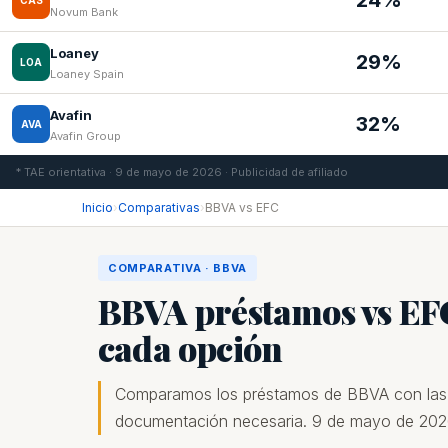
24%
CAS
Novum Bank
Loaney
29%
LOA
Loaney Spain
Avafin
32%
AVA
Avafin Group
* TAE orientativa · 9 de mayo de 2026 · Publicidad de afiliado
Inicio
›
Comparativas
›
BBVA vs EFC
COMPARATIVA · BBVA
BBVA préstamos vs EFC
cada opción
Comparamos los préstamos de BBVA con las EF
documentación necesaria. 9 de mayo de 202