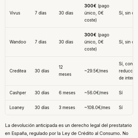
300€
(pago
Vivus
7 días
30 días
único, 0€
Sí, sin co
coste)
300€
(pago
Wandoo
7 días
30 días
único, 0€
Sí, sin co
coste)
Sí, con
12
Creditea
30 días
~29.5€/mes
reducció
meses
de intere
Cashper
30 días
6 meses
~56.0€/mes
Sí
Loaney
30 días
3 meses
~108.0€/mes
Sí
La devolución anticipada es un derecho legal del prestatario
en España, regulado por la Ley de Crédito al Consumo. No