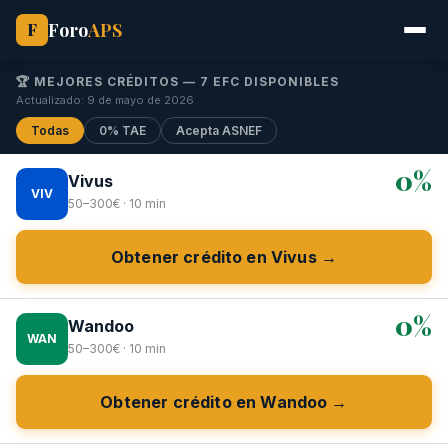
Foro
APS
F
🏆 MEJORES CRÉDITOS — 7 EFC DISPONIBLES
Actualizado: 9 de mayo de 2026
Todas
0% TAE
Acepta ASNEF
0%
Vivus
VIV
50–300€ · 10 min
Obtener crédito en Vivus →
0%
Wandoo
WAN
50–300€ · 10 min
Obtener crédito en Wandoo →