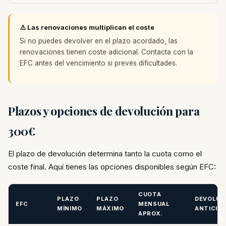
⚠️ Las renovaciones multiplican el coste
Si no puedes devolver en el plazo acordado, las
renovaciones tienen coste adicional. Contacta con la
EFC antes del vencimiento si prevés dificultades.
Plazos y opciones de devolución para
300€
El plazo de devolución determina tanto la cuota como el
coste final. Aquí tienes las opciones disponibles según EFC:
CUOTA
PLAZO
PLAZO
DEVOLUC
EFC
MENSUAL
MÍNIMO
MÁXIMO
ANTICIP
APROX.