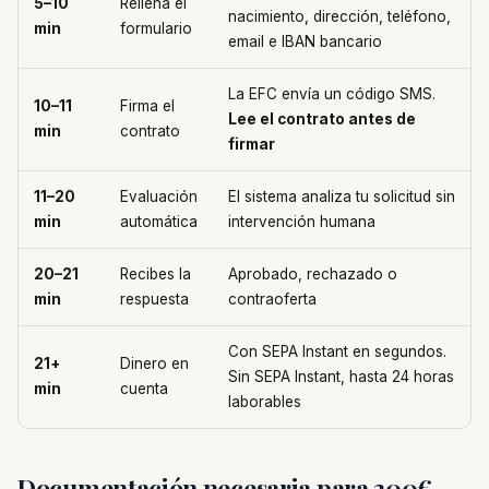
5–10
Rellena el
nacimiento, dirección, teléfono,
min
formulario
email e IBAN bancario
La EFC envía un código SMS.
10–11
Firma el
Lee el contrato antes de
min
contrato
firmar
11–20
Evaluación
El sistema analiza tu solicitud sin
min
automática
intervención humana
20–21
Recibes la
Aprobado, rechazado o
min
respuesta
contraoferta
Con SEPA Instant en segundos.
21+
Dinero en
Sin SEPA Instant, hasta 24 horas
min
cuenta
laborables
Documentación necesaria para 300€