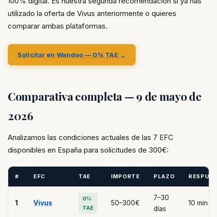
100% digital. Es nuestra segunda recomendación si ya has
utilizado la oferta de Vivus anteriormente o quieres
comparar ambas plataformas.
Solicitar en Wandoo — 0% TAE →
Comparativa completa — 9 de mayo de
2026
Analizamos las condiciones actuales de las 7 EFC
disponibles en España para solicitudes de 300€:
#
EFC
TAE
IMPORTE
PLAZO
RESPUE
7–30
0%
1
Vivus
50–300€
10 min
TAE
días