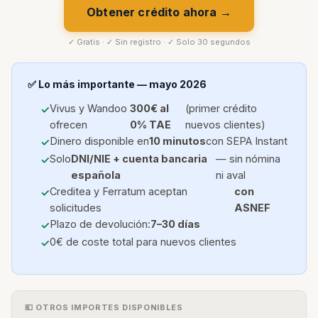
Obtener crédito ahora →
✓ Gratis · ✓ Sin registro · ✓ Solo 30 segundos
✅ Lo más importante — mayo 2026
Vivus y Wandoo
300€ al
(primer crédito
ofrecen
0% TAE
nuevos clientes)
Dinero disponible en
10 minutos
con SEPA Instant
Solo
DNI/NIE + cuenta bancaria
— sin nómina
española
ni aval
Creditea y Ferratum aceptan
con
solicitudes
ASNEF
Plazo de devolución:
7–30 días
0€ de coste total para nuevos clientes
💶 OTROS IMPORTES DISPONIBLES