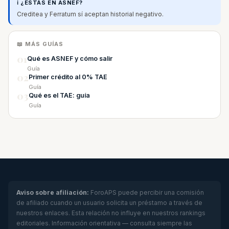
ℹ️ ¿ESTÁS EN ASNEF?
Creditea y Ferratum sí aceptan historial negativo.
📖 MÁS GUÍAS
01
Qué es ASNEF y cómo salir
Guía
02
Primer crédito al 0% TAE
Guía
03
Qué es el TAE: guía
Guía
Aviso sobre afiliación:
ForoAPS puede percibir una comisión
de afiliado cuando un usuario solicita un préstamo a través de
nuestros enlaces. Esta relación no influye en nuestros rankings
editoriales. Información orientativa — consulta siempre las