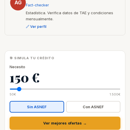
AG
Fact-checker
Estadística. Verifica datos de TAE y condiciones
mensualmente.
🔗 Ver perfil
🎯 SIMULA TU CRÉDITO
Necesito
150 €
50€
1.500€
Sin ASNEF
Con ASNEF
Ver mejores ofertas →