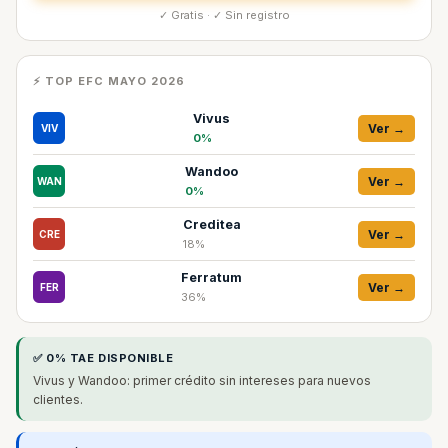
✓ Gratis · ✓ Sin registro
⚡ TOP EFC MAYO 2026
Vivus
Ver →
VIV
0%
Wandoo
Ver →
WAN
0%
Creditea
Ver →
CRE
18%
Ferratum
Ver →
FER
36%
✅ 0% TAE DISPONIBLE
Vivus y Wandoo: primer crédito sin intereses para nuevos
clientes.