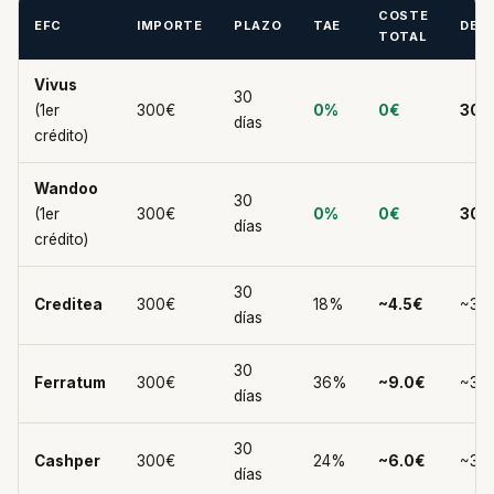
COSTE
EFC
IMPORTE
PLAZO
TAE
DEV
TOTAL
Vivus
30
(1er
300€
0%
0€
300
días
crédito)
Wandoo
30
(1er
300€
0%
0€
300
días
crédito)
30
Creditea
300€
18%
~4.5€
~304
días
30
Ferratum
300€
36%
~9.0€
~30
días
30
Cashper
300€
24%
~6.0€
~30
días