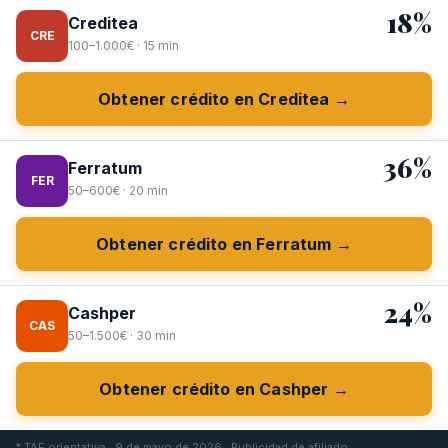
18%
Creditea
CRE
100–1.000€ · 15 min
Obtener crédito en Creditea →
36%
Ferratum
FER
50–600€ · 20 min
Obtener crédito en Ferratum →
24%
Cashper
CAS
50–1.500€ · 30 min
Obtener crédito en Cashper →
* TAE orientativa · 9 de mayo de 2026 · Publicidad de afiliado