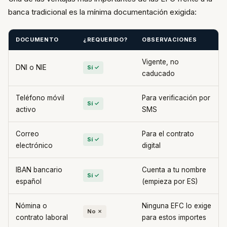
banca tradicional es la mínima documentación exigida:
DOCUMENTO
¿REQUERIDO?
OBSERVACIONES
Vigente, no
DNI o NIE
Sí ✓
caducado
Teléfono móvil
Para verificación por
Sí ✓
activo
SMS
Correo
Para el contrato
Sí ✓
electrónico
digital
IBAN bancario
Cuenta a tu nombre
Sí ✓
español
(empieza por ES)
Nómina o
Ninguna EFC lo exige
No ✗
contrato laboral
para estos importes