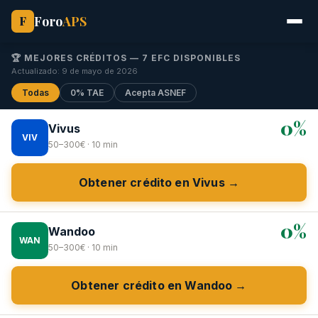
Foro
APS
F
🏆 MEJORES CRÉDITOS — 7 EFC DISPONIBLES
Actualizado: 9 de mayo de 2026
Todas
0% TAE
Acepta ASNEF
0%
Vivus
VIV
50–300€ · 10 min
Obtener crédito en Vivus →
0%
Wandoo
WAN
50–300€ · 10 min
Obtener crédito en Wandoo →