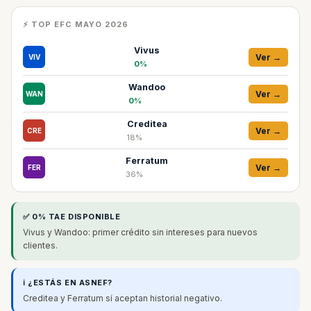
⚡ TOP EFC MAYO 2026
Vivus
Ver →
VIV
0%
Wandoo
Ver →
WAN
0%
Creditea
Ver →
CRE
18%
Ferratum
Ver →
FER
36%
✅ 0% TAE DISPONIBLE
Vivus y Wandoo: primer crédito sin intereses para nuevos
clientes.
ℹ️ ¿ESTÁS EN ASNEF?
Creditea y Ferratum sí aceptan historial negativo.