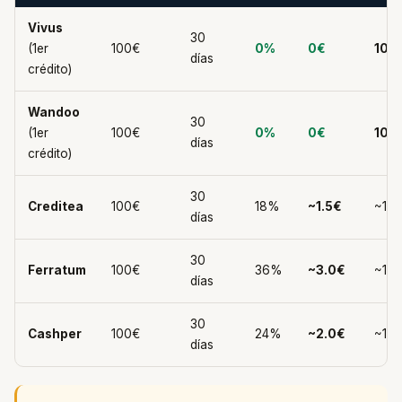
Vivus
30
(1er
100€
0%
0€
100
días
crédito)
Wandoo
30
(1er
100€
0%
0€
100
días
crédito)
30
Creditea
100€
18%
~1.5€
~101
días
30
Ferratum
100€
36%
~3.0€
~103
días
30
Cashper
100€
24%
~2.0€
~102
días