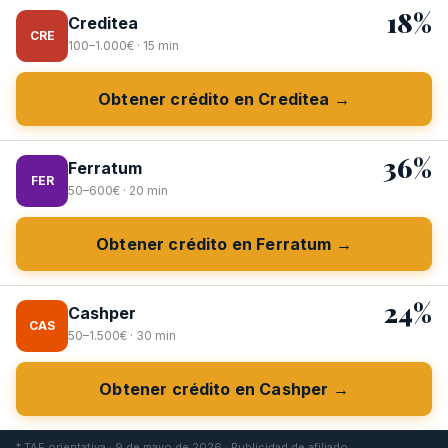
18%
Creditea
CRE
100–1.000€ · 15 min
Obtener crédito en Creditea →
36%
Ferratum
FER
50–600€ · 20 min
Obtener crédito en Ferratum →
24%
Cashper
CAS
50–1.500€ · 30 min
Obtener crédito en Cashper →
* TAE orientativa · 9 de mayo de 2026 · Publicidad de afiliado