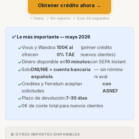
Obtener crédito ahora →
✓ Gratis · ✓ Sin registro · ✓ Solo 30 segundos
✅ Lo más importante — mayo 2026
Vivus y Wandoo
100€ al
(primer crédito
ofrecen
0% TAE
nuevos clientes)
Dinero disponible en
10 minutos
con SEPA Instant
Solo
DNI/NIE + cuenta bancaria
— sin nómina
española
ni aval
Creditea y Ferratum aceptan
con
solicitudes
ASNEF
Plazo de devolución:
7–30 días
0€ de coste total para nuevos clientes
💶 OTROS IMPORTES DISPONIBLES