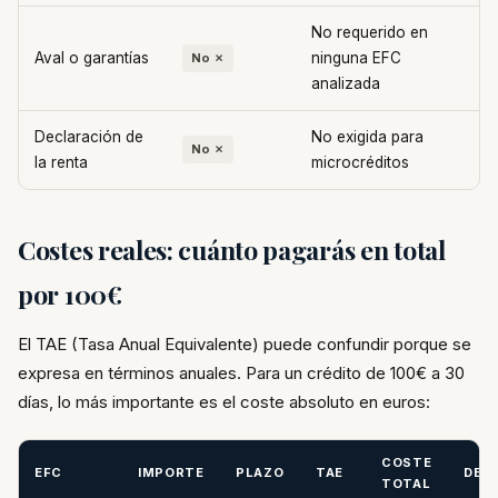
No requerido en
Aval o garantías
ninguna EFC
No ✗
analizada
Declaración de
No exigida para
No ✗
la renta
microcréditos
Costes reales: cuánto pagarás en total
por 100€
El TAE (Tasa Anual Equivalente) puede confundir porque se
expresa en términos anuales. Para un crédito de 100€ a 30
días, lo más importante es el coste absoluto en euros:
COSTE
EFC
IMPORTE
PLAZO
TAE
DEV
TOTAL