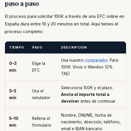
paso a paso
El proceso para solicitar 100€ a través de una EFC online en
España dura entre 10 y 20 minutos en total. Aquí tienes el
proceso completo:
TIEMPO
PASO
DESCRIPCIÓN
Usa nuestro
comparador
. Para
0–3
Elige la
100€: Vivus o Wandoo (0%
min
EFC
TAE)
Selecciona 100€ y el plazo.
3–5
Usa el
Anota el importe total a
min
simulador
devolver
antes de continuar
Nombre, DNI/NIE, fecha de
5–10
Rellena el
nacimiento, dirección, teléfono,
min
formulario
email e IBAN bancario