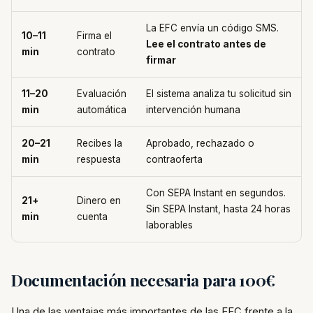
La EFC envía un código SMS.
10–11
Firma el
Lee el contrato antes de
min
contrato
firmar
11–20
Evaluación
El sistema analiza tu solicitud sin
min
automática
intervención humana
20–21
Recibes la
Aprobado, rechazado o
min
respuesta
contraoferta
Con SEPA Instant en segundos.
21+
Dinero en
Sin SEPA Instant, hasta 24 horas
min
cuenta
laborables
Documentación necesaria para 100€
Una de las ventajas más importantes de las EFC frente a la