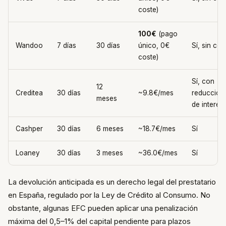
coste)
100€
(pago
Wandoo
7 días
30 días
único, 0€
Sí, sin cos
coste)
Sí, con
12
Creditea
30 días
~9.8€/mes
reducción
meses
de interes
Cashper
30 días
6 meses
~18.7€/mes
Sí
Loaney
30 días
3 meses
~36.0€/mes
Sí
La devolución anticipada es un derecho legal del prestatario
en España, regulado por la Ley de Crédito al Consumo. No
obstante, algunas EFC pueden aplicar una penalización
máxima del 0,5–1% del capital pendiente para plazos