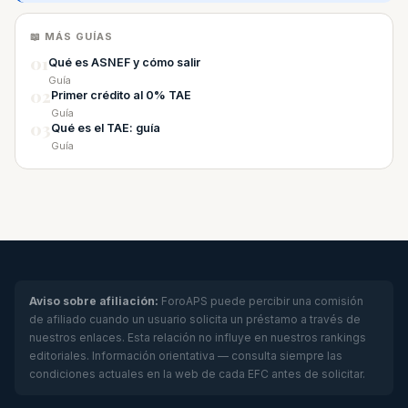
📖 MÁS GUÍAS
01
Qué es ASNEF y cómo salir
Guía
02
Primer crédito al 0% TAE
Guía
03
Qué es el TAE: guía
Guía
Aviso sobre afiliación:
ForoAPS puede percibir una comisión
de afiliado cuando un usuario solicita un préstamo a través de
nuestros enlaces. Esta relación no influye en nuestros rankings
editoriales. Información orientativa — consulta siempre las
condiciones actuales en la web de cada EFC antes de solicitar.