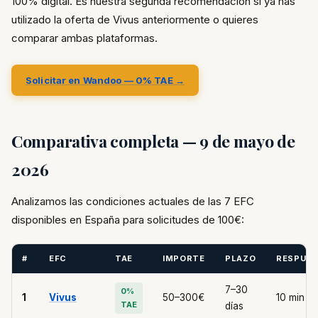
100% digital. Es nuestra segunda recomendación si ya has
utilizado la oferta de Vivus anteriormente o quieres
comparar ambas plataformas.
Solicitar en Wandoo — 0% TAE →
Comparativa completa — 9 de mayo de
2026
Analizamos las condiciones actuales de las 7 EFC
disponibles en España para solicitudes de 100€:
#
EFC
TAE
IMPORTE
PLAZO
RESPUE
7–30
0%
1
Vivus
50–300€
10 min
TAE
días