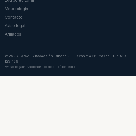
Equipo editorial
Metodología
Contacto
Aviso legal
Afiliados
© 2026 ForoAPS Redacción Editorial S.L. · Gran Vía 28, Madrid · +34 910
123 456
Aviso legal
Privacidad
Cookies
Política editorial