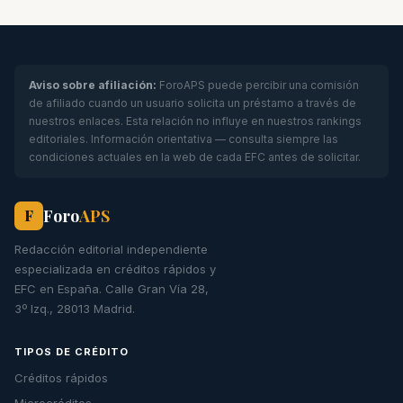
Aviso sobre afiliación:
ForoAPS puede percibir una comisión
de afiliado cuando un usuario solicita un préstamo a través de
nuestros enlaces. Esta relación no influye en nuestros rankings
editoriales. Información orientativa — consulta siempre las
condiciones actuales en la web de cada EFC antes de solicitar.
Foro
APS
F
Redacción editorial independiente
especializada en créditos rápidos y
EFC en España. Calle Gran Vía 28,
3º Izq., 28013 Madrid.
TIPOS DE CRÉDITO
Créditos rápidos