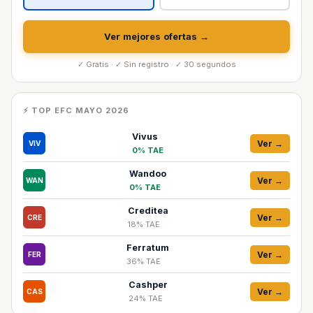
Ver mejores ofertas →
✓ Gratis · ✓ Sin registro · ✓ 30 segundos
⚡ TOP EFC MAYO 2026
Vivus
Ver →
VIV
0% TAE
Wandoo
Ver →
WAN
0% TAE
Creditea
Ver →
CRE
18% TAE
Ferratum
Ver →
FER
36% TAE
Cashper
Ver →
CAS
24% TAE