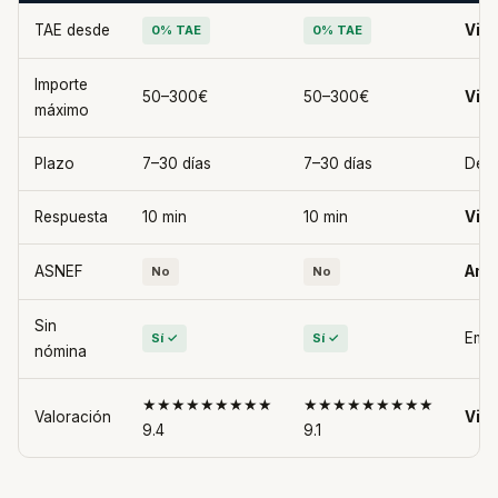
TAE desde
Viv
0% TAE
0% TAE
Importe
50–300€
50–300€
Viv
máximo
Plazo
7–30 días
7–30 días
Dep
Respuesta
10 min
10 min
Viv
ASNEF
Amb
No
No
Sin
Emp
Sí ✓
Sí ✓
nómina
★★★★★★★★★
★★★★★★★★★
Valoración
Viv
9.4
9.1