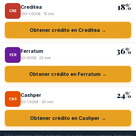
18%
Creditea
CRE
100–1.000€ · 15 min
Obtener crédito en Creditea →
36%
Ferratum
FER
50–600€ · 20 min
Obtener crédito en Ferratum →
24%
Cashper
CAS
50–1.500€ · 30 min
Obtener crédito en Cashper →
* TAE orientativa. Datos verificados por nuestro equipo editorial. Publicidad