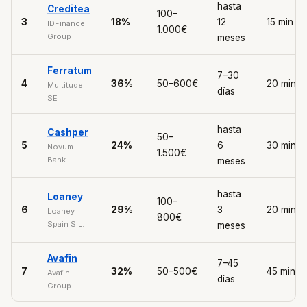
hasta
Creditea
100–
3
18%
12
15 min
IDFinance
1.000€
Group
meses
Ferratum
7–30
4
36%
50–600€
20 min
Multitude
días
SE
hasta
Cashper
50–
5
24%
6
30 min
Novum
1.500€
Bank
meses
hasta
Loaney
100–
6
29%
3
20 min
Loaney
800€
Spain S.L.
meses
Avafin
7–45
7
32%
50–500€
45 min
Avafin
días
Group