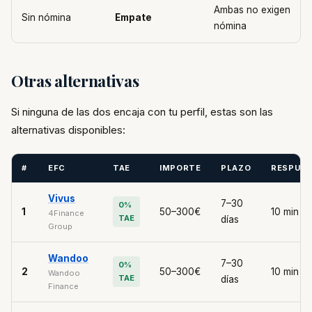
Ambas no exigen
Sin nómina
Empate
nómina
Otras alternativas
Si ninguna de las dos encaja con tu perfil, estas son las
alternativas disponibles:
#
EFC
TAE
IMPORTE
PLAZO
RESPUE
Vivus
7–30
0%
1
50–300€
10 min
4Finance
TAE
días
Group
Wandoo
7–30
0%
2
50–300€
10 min
Wandoo
TAE
días
Finance