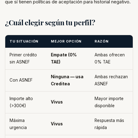
que sí tienen políticas de aceptación para historial negativo.
¿Cuál elegir según tu perfil?
TU SITUACIÓN
MEJOR OPCIÓN
RAZÓN
Primer crédito
Empate (0%
Ambas ofrecen
sin ASNEF
TAE)
0% TAE
Ninguna — usa
Ambas rechazan
Con ASNEF
Creditea
ASNEF
Importe alto
Mayor importe
Vivus
(>300€)
disponible
Máxima
Respuesta más
Vivus
urgencia
rápida