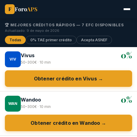
Foro
APS
F
🏆 MEJORES CRÉDITOS RÁPIDOS — 7 EFC DISPONIBLES
Actualizado: 9 de mayo de 2026
Todas
0% TAE primer crédito
Acepta ASNEF
0%
Vivus
VIV
50–300€ · 10 min
Obtener crédito en Vivus →
0%
Wandoo
WAN
50–300€ · 10 min
Obtener crédito en Wandoo →